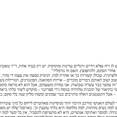
 לו ריח נפלא וידיים ורגליים עדינות ומתוקות. יש רק בעיה אחת, ד"ר טאטיאנ
 אחרי הסקס, ולהתפוצץ. האם זה נורמלי?"
לוציונית, שכולן קשורות כך או אחרת למין. הגימיק ממצה את עצמו די מהר
וב ושוב לאותם גיבורים מוכרים – אריות הסוואנה, הפינגווינים, הגורילות 
 אבל זה נמשך כבר עשרה שבועות. אני גמורה משעמום, אבל הוא לא מראה סימ
– אבל הקטנטנים האלה מתרבים כבר שמונים ומשהו מליון שנה בלי סקס, כנג
החי לעולם האנושי מורכב הרבה יותר מניסיונות פאתטיים לייחס כל מיני עובדו
ו למה נשים נחותות, למה מלחמה היא בלתי נמנעת וכ'. בארסנל שלה יש מס
בגידה. למוסר ואתיקה אנושיים, היא לא מתעייפת להסביר, אין כל קשר למ