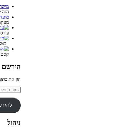
מישהו
הנה ק
מועד
מעקב 
פורסם ב"ה
בטאון
קסטנר
הירשם ל
הזן את כתוב
כתובת
דואר
אלקטרוני
להירש
ניהול