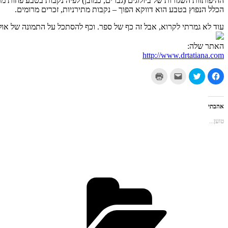
ההיפותזות השגורות של ביולוגים (גברים, כמובן) לפיה נקבות בטבע פחות מתי
הכלל הנפוץ בטבע הוא דווקא הפוך – נקבות מתירניות, זכרים מרומים.
עוד לא גמרתי לקרוא, אבל זה כף של ספר. וכף להסתכל על התמונה של אוליב
האתר שלה:
http://www.drtatiana.com
לחיצה
לחצו
לחצו
לחצו
לשיתוף
כדי
כדי
כדי
בפייסבוק
לשתף
לשלוח
להדפיס
(נפתח
בטוויטר
את
(נפתח
בחלון
(נפתח
זה
בחלון
חדש)
בחלון
לחבר
חדש)
אהבתי
חדש)
בדואר
אלקטרוני
טוען...
(נפתח
בחלון
חדש)
קטגוריות