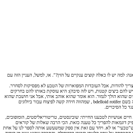
ה: למה יש לו כאלה קוצים ענקיים על הזין?". או, למשל, העניין הזה עם
, צריך להודות, אבל העובדות המפוארות של הטבע לא מפסיקות לסחרר.
(שיש להם ביצים קטנות, ויש לזה סיבה): היא עוסקת באותו להט בחרקים
נים שהוא הולך לגמור. הוא אומר שהוא אוהב אותי, אבל אני חושבת שהוא
מטורף. איך לגרום לו להפסיק?") וגם ביצורים מיקרוסקופיים. פרק שלם – בנוי כתיאור של תוכנית טלוויזיה בנוסח ג'רי ספרינגר – מוקדש ליצור בלתי נראה בשם bdelloid rotifer , שמהווה חידה קשה לפיצוח עבור ביולוגים
ד כל הסיכויים.
ת חיים אנושיות לטבענו החייתי: שובינסטים, טריטוריאליסטים, הומופובים,
פיק דוגמאות להפריך כל טענה כזאת. הכי הרבה שאלות של קוראים
ה ש"טבעי" או לא. ויחד עם זאת אין ספק שמשעשע אותה לספר לנו על אחת