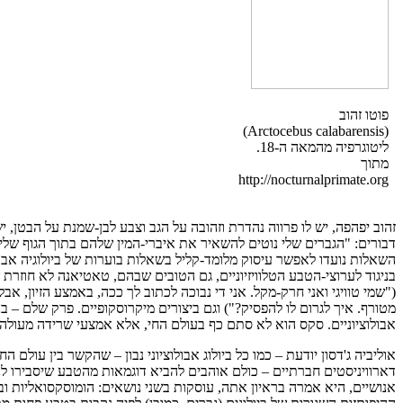
פוטו זהוב
(Arctocebus calabarensis)
ליטוגרפיה מהמאה ה-18.
מתוך
http://nocturnalprimate.org
זהוב יפהפה, יש לו פרווה נהדרת וזהובה על הגב וצבע לבן-שמנת על הבטן, יש
דבורים: "הגברים שלי נוטים להשאיר את איברי-המין שלהם בתוך הגוף שלי
השאלות נועדו לאפשר עיסוק מלומד-קליל בשאלות בוערות של ביולוגיה אבו
בניגוד לערוצי-הטבע הטלוויזיוניים, גם הטובים שבהם, טאטיאנה לא חוזרת ש
("שמי טוויגי ואני חרק-מקל. אני די נבוכה לכתוב לך ככה, באמצע הזיון,
אבולוציוניים. סקס הוא לא סתם כף בעולם החי, אלא אמצעי שרידה מעולה 
אוליביה ג'דסון יודעת – כמו כל ביולוג אבולוציוני נבון – שהקשר בין עולם 
דארוויניסטים חברתיים – כולם אוהבים להביא דוגמאות מהטבע שיסבירו לנ
אנושיים, היא אמרה בראיון אתה, עוסקות בשני נושאים: הומוסקסואליות ו