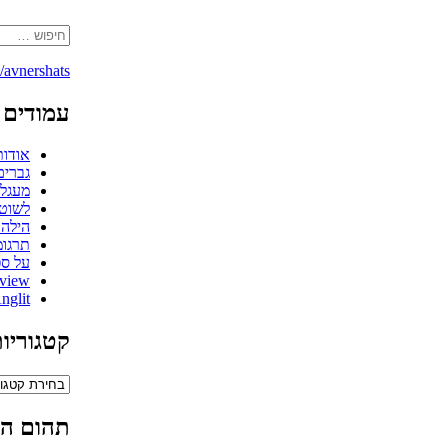
avnershats/
עמודים
אודות
גברים
מעגלי
לשוט
הילה 
תרגומ
על ספ
view
nglit
קטגוריו
קטגוריות
תהום הנ