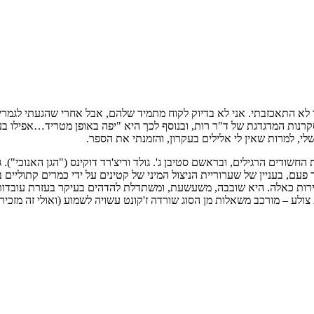
יו לא התאכזבתי. אני לא בדיוק לקוח מתמיד שלהם, אבל אחרי שהגעתי לגמ
ת המדגדגת של ד"ר רות, ובנוסף לכך היא "יפה באופן מטריד…אפילו בעיני
י, למרות שאין לי אלילים בעקרון, והזמנתי את הספר.
חשודים הרגילים, ובראשם סטיבן ג'. גולד וריצ'רד דוקינס ("הגן האנוכי").
עם, בעניין של שערוריית הניצול המיני של קטינים על ידי כמרים קתוליים
ירות כאלה. היא שובבה, משעשעת, ומשתדלת להדהים בעיקר בעזרת עובדות מ
ע – מורכב משאלות מן הסוג שורדה ז'קונט עשויה לשמוע (ואולי זה מזכיר 