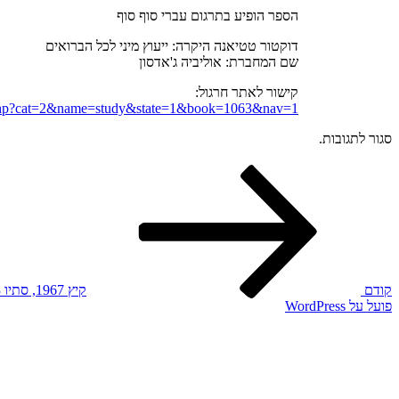
הספר הופיע בתרגום עברי סוף סוף
דוקטור טטיאנה היקרה: ייעוץ מיני לכל הברואים
שם המחברת: אוליביה ג'אדסון
קישור לאתר חרגול:
ex.php?cat=2&name=study&state=1&book=1063&nav=1
סגור לתגובות.
הפוסט
ניווט
הקודם
קודם
קיץ 1967, סתיו 1933
פועל על WordPress