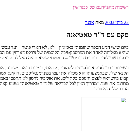
דילוג
רשימות מהבּוֹידעם של אבנר שץ
לתוכן
פורסם
22 ביוני 2003
מאת
אבנר
ב
סקס עם ד"ר טאטיאנה
ביום שישי הגיע הספר שהזמנתי באמאזון – לא, לא הארי פוטר – ועד עכש
שהיא מצליחה לאחד את הפרספקטיבה הקוסמית של צ'רלס דארווין עם הסקרנו
יודעים שביולוגים חותכים דברים?" – החלטתי שהיא תהיה האלילה הבאה של
כשמדובר בביולוגיה אבולוציונית להמונים, קראתי, במידת הנאה משתנה, את ה
הקנאי שלו, שבאמצעותו הוא מכלה את זעמו בפונדמנטליסטים. דוקינס אמר פ
קבוע בהשוואה לעצם חינוכם כקתולים. את אוליביה ג'דסון לא תתפסו באמ
מתרגם את שמו: "מדריך המין לכל הבריאה של ד"ר טאטיאנה" נשמע קצת צול
החבר שלי הוא פּוֹטוֹ