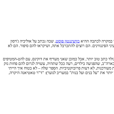
רי במקרה לכתבה ההיא
בוושינגטון פוסט
, שבה נכתב על אוליביה ג'דסון
 הפינגווינים. הם רוצים להתכרבל אתה, ושיקראו להם סיפור. הם לא
 גולד כתב טוב יותר, אבל כמובן שאני מעדיף את דוקינס, עם להט-המטיפים
 בארה"ב, שהפגיעה בילדים, רעה ככל שתהיה, עשויה לגרום להם פחות נזק
עודכנות, לא דעות פרובוקטיביות. הספר שלה – לא בטוח איך הייתי
יותר את "על בנים ועל בנות" במעריב לנוער): "ד"ר טאטיאנה היקרה,