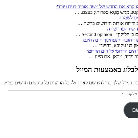
 קרא את החדש של משה אופיר בעם עובד?
טע ממש מֶטַא-ספרותי; בעצם, …
ים לשמחה
ודיווח אודות חידושים ברשת …
עוד שירה
ליקון" Second opinion …
חינוך חובה חינם
 בני עקיבא, "חיינו" …
אל הים הדרומי
 וידיד, מכאן. אם היינו …
בלוג באמצעות המייל
ת המייל שלך כדי להירשם לאתר ולקבל הודעות על פוסטים חדשים במייל.
ם