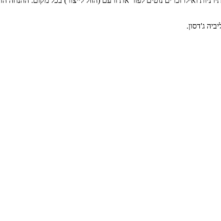
רניות ואילו זכרים נוטים לפזר את זרעם (הזול לייצור) בכל מקום: ההנחה הזו
יה ג'דסון.