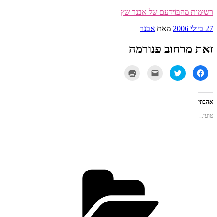
דילוג
רשימות מהבּוֹידעם של אבנר שץ
לתוכן
פורסם
27 ביולי 2006
מאת
אבנר
ב
זאת מרחוב פנורמה
לחיצה
לחצו
לחצו
לחצו
לשיתוף
כדי
כדי
כדי
בפייסבוק
לשתף
לשלוח
להדפיס
(נפתח
בטוויטר
את
(נפתח
בחלון
(נפתח
זה
בחלון
חדש)
בחלון
לחבר
חדש)
אהבתי
חדש)
בדואר
אלקטרוני
טוען...
(נפתח
בחלון
חדש)
קטגוריות