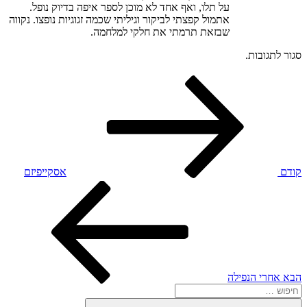
על תלו, ואף אחד לא מוכן לספר איפה בדיוק נופל.
אתמול קפצתי לביקור וגיליתי שכמה זגוגיות נופצו. נקווה
שבזאת תרמתי את חלקי למלחמה.
סגור לתגובות.
הפוסט
ניווט
הקודם
קודם
אסקייפיזם
הפוסט
הבא
הבא
אחרי הנפילה
חפש:
חיפוש