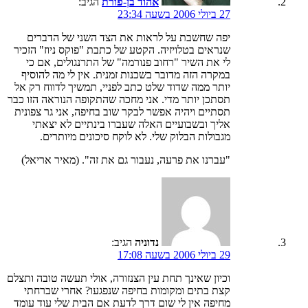
אהוד בן-פורת
הגיב:
27 ביולי 2006 בשעה 23:34
יפה שחשבת על לראות את הצד השני של הדברים
שנראים בטלויזיה. הקטע של כתבת "פוקס ניוז" הזכיר
לי את השיר "רחוב פנורמה" של התרנגולים, אם כי
במקרה הזה מדובר בשכנות זמנית. אין לי מה להוסיף
יותר ממה שדוד שלט כתב לפניי, תמשיך לדווח רק אל
תסתכן יותר מדי. אני מחכה שהתקופה הנוראה הזו כבר
תסתיים ויהיה אפשר לבקר שוב בחיפה, אני גר צפונית
אליך ובשבועיים האלה שעברו בינתיים לא יצאתי
מגבולות הבלוק שלי. לא לוקח סיכונים מיותרים.
"עברנו את פרעה, נעבור גם את זה". (מאיר אריאל)
נדוניה
הגיב:
29 ביולי 2006 בשעה 17:08
וכיון שאינך תחת עין הצנזורה, אולי תעשה טובה ותצלם
קצת בתים ומקומות בחיפה שנפגעו? אחרי שברחתי
מחיפה אין לי שום דרך לדעת אם הבית שלי עוד עומד