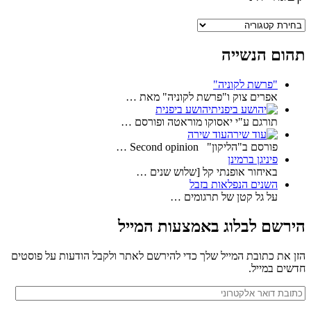
קטגוריות
תהום הנשייה
"פרשת לקוניה"
אפרים צוק ו"פרשת לקוניה" מאת …
יהושע ביפנית
תורגם ע"י יאסוקו מוראטה ופורסם …
עוד שירה
פורסם ב"הליקון" Second opinion …
פיניגן ברמינן
באיחור אופנתי קל [שלוש שנים …
השנים הנפלאות בזבל
על גל קטן של תרגומים …
הירשם לבלוג באמצעות המייל
הזן את כתובת המייל שלך כדי להירשם לאתר ולקבל הודעות על פוסטים
חדשים במייל.
כתובת
דואר