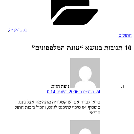
בֵּסְטִיָארְיָּה
,
חתולים
10 תגובות בנושא “עונת המלפפונים”
נועה
הגיב:
24 בדצמבר 2006 בשעה 0:14
כדאי לברר אם יש קטגוריה מתאימה אצל גינס.
סופסוף יש סיכוי להיכנס לגינס, והכול בזכות חתול
חיפאי!