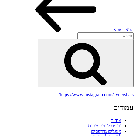
הבא
פאפא
חפש:
חיפוש
https://www.instagram.com/avnershats/
עמודים
אודות
גברים לבנים מתים
מעגלים מודפסים