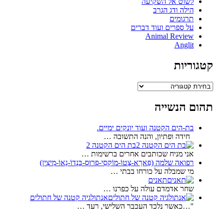
לשוט אל השקיעה
הילה ודג הגרב
תרגומים
על ספרים ועוד דברים
Animal Review
Anglit
קטגוריות
קטגוריות
תהום הנשייה
בת-הים הקטנה ועוד יונקים ימיים.
חידה ופתיון, והנה התשובה …
בת הים הקטנה 2
אני מניח שכותבים אחרים ברשימות …
רפואה שלמה (פַּארַא-צֶטוֹ-מוֹקְסִי-פְרוּסְ-בֶּנְדוֹ-נֵאוֹ-מִיצִין)
מי שמבלה על כורחו בבתי …
תאנים
שחר אדמדם עולה על כפרנו …
אנתולגיה קטנה של חתולים
"…כאשר נלכד העכבר השלישי, רעד …