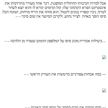
אבל למרות חביבותו החתולית המופגנת, דבר אחד מעורר מתרדמתו את
אינסטיקט הפרא הקדמוני שלו; קול-קדומים קורא לו והוא יוצא לשחר
לטרף, ניביו וטפריו נכונים לקטול. הוא מזהה את הריח מרחוק, ושוכח הכל:
סיסו הופך באחת לצייד נחוש, ולקרבן המיועד אין שום סיכוי – –
…ביעילות אכזרית מזנק סיסו על המלפפון ההמום שנפרד מן הלהקה – –
— כמה אבחות-צפורניים מרטשות את העורק הראשי – –
— סיסו מנחית את מכת-החסד על טרפו חסר האונים – –