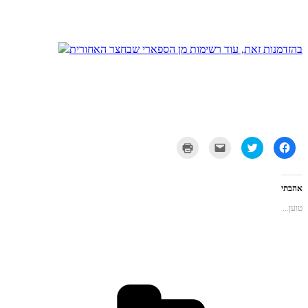
בהזדמנות זאת, עוד רשימות מן הספארי שבחצר האחורית
לחיצה
לחצו
לחצו
לחצו
לשיתוף
כדי
כדי
כדי
בפייסבוק
לשתף
לשלוח
להדפיס
(נפתח
בטוויטר
את
(נפתח
בחלון
(נפתח
זה
בחלון
חדש)
בחלון
לחבר
חדש)
אהבתי
חדש)
בדואר
אלקטרוני
טוען...
(נפתח
בחלון
חדש)
קטגוריות