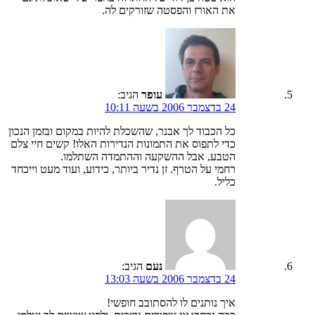
את האורז והפסטה שזורקים לה.
עופר
הגיב:
24 בדצמבר 2006 בשעה 10:11
כל הכבוד לך אבנר, שהשכלת להיות במקום ובזמן הנכון
כדי לתפוס את התמונות הנדירות האלו! קשים חיי צלם
הטבע, אבל ההשקעה וההתמדה השתלמו.
רחמי על הטרף. זן נדיר ביותר, כידוע, ועוד מעט וייכחד
כליל.
נעם
הגיב:
24 בדצמבר 2006 בשעה 13:03
איך נותנים לו להסתובב חופשי!