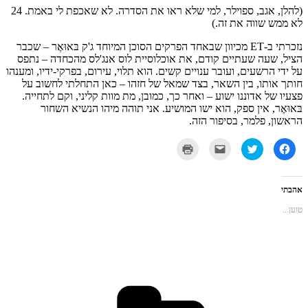
(להלן, אגב, ספוילר, למי שלא ראו את הסדרה. לא שאכפת לי באמת. 24
לא ממש שווה את זה.)
נזכרתי ב-ET מכיוון שבאחד הפרקים הסוכן המיוחד ג'ק בּאוּאֶר – שכבר
הציל, שעה שעתיים קודם, את אוכלוסיית לוס אנג'לס מהכחדה – נתפס
על ידי הרשעים, ועובר ענויים קשים. הוא תלוי, עירום, בפרקי-ידיו, ומענהו
חותך אותו, בין השאר, בצד שמאל של חזהו – כאן התחלתי לחשוב על
פצעיו של אדוננו ישוע – ואחר כך, כמובן, מת מוות קליני, וקם לתחייה.
בּאוּאֶר, אין ספק, הוא ישו המושיע. אני תוהה מיהו הנשיא השחור
הראשון, פלמר, בסיפור הזה.
לחיצה
לחצו
לחצו
לחצו
לשיתוף
כדי
כדי
כדי
בפייסבוק
לשתף
לשלוח
להדפיס
(נפתח
בטוויטר
את
(נפתח
בחלון
(נפתח
זה
בחלון
חדש)
בחלון
לחבר
חדש)
אהבתי
חדש)
בדואר
אלקטרוני
טוען...
(נפתח
בחלון
חדש)
קטגוריות