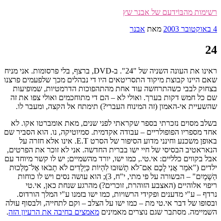
דילוג
רשימות מהבּוֹידעם של אבנר שץ
לתוכן
פורסם
4 באוקטובר 2003
מאת
אבנר
ב
24
ראינו את העונה השניה של "24". ב-DVD, ברצף, בלי פרסומות. אני מניח
שאם היינו קבוצת מיקוד התסריטאים היו די נבהלים מכך שלפעמים פרצנו
בצחוק לבבי כשהתרחשה עוד אחת מהתהפוכות הדרמטיות, שמופיעות
שם כל חמש דקות בערך. ואולי לא – הם די מתוחכמים ואולי צפו את זה
שהשעיית אי-האמון (זה המינוח העברי?) תימתח אל הקצה, ומעבר לו.
בשלב מסוים נזכרתי בספר שקראתי לפני שנים, מאת אומברטו אקו. לא
אחד מספריו הפופולריים – עבודה אקדמית. סמיוטיקה, נו. הוא הסביר שם
באופן משכנע וחינני מדוע הסיפור של הסרט E.T. אינו אלא חזרה על
הנאראטיב הבסיסי של חיי ישו בברית החדשה. אני לא זוכר את הפרטים,
אבל בקווים כלליים: אי.טי., כמו ישו, יורד מהשמיים; יש לו קשר מיוחד עם
ילדים ("אֹמֵר אֲנִי לָכֶם אִם־לֹא תָשׁוּבוּ לִהְיוֹת כַּיְלָדִים לֹא תָבֹאוּ אֶל־מַלְכוּת
הַשָׁמָיִם" – הבשורה על פי מתי, י"ח, 3); הוא עושה נסים ויש לו כוחות
ריפוי אלוהיים (האצבע הזוהרת, זוכרים?) מהרגע שנחת כאן, אי.טי
נרדף – ע"י מדענים ופקידי הרשויות, כמו ישו בזמנו ע"י המלך הורדוס.
ובסופו של דבר אי.טי מת – כמו ישו על הצלב – וקם לתחייה, ולבסוף עולה
השמיימה. מסתבר שגם נוצרים מאמינים
מאמצים בחיבה את הרעיון הזה
.