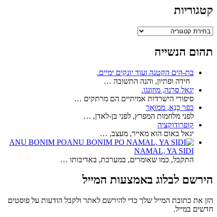
קטגוריות
קטגוריות
תהום הנשייה
בת-הים הקטנה ועוד יונקים ימיים.
חידה ופתיון, והנה התשובה …
יגאל סרנה, מוזונגו.
סיפורי הישרדות אמיתיים הם מרתקים …
כפר כָּנַא, ממוּאַר
לפני מלחמות המפרץ, לפני בן-לאדן, …
קופרודוקציה
יגאל באום הוא מאייר, מעצב, …
ANU BONIM PO
NAMAL, YA SIDI
התקבל, כמו שאומרים, במערכת, באדיבותו …
הירשם לבלוג באמצעות המייל
הזן את כתובת המייל שלך כדי להירשם לאתר ולקבל הודעות על פוסטים
חדשים במייל.