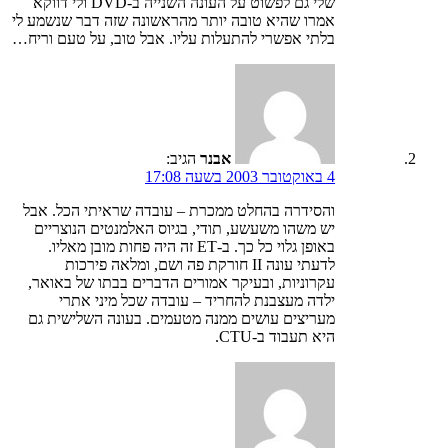
שלי גם לפשוט על העונה השנייה ב-DVD ולי דווקא
אמרו שהיא טובה יותר מהראשונה שזה דבר שנשמע לי
בלתי אפשרי להתעלות עליו. אבל טוב, על טעם וריח…
אבנר
הגיב:
4 באוקטובר 2003 בשעה 17:08
והסידרה בהחלט ממכרת – עובדה שראיתי הכל. אבל
יש משהו משעשע, תודי, בגיוס האלמנטים הנוצריים
באופן גלוי כל כך. ב-ET זה היה פחות מובן מאליו.
לדעתי עונה II חורקת פה ושם, ומלאה פירכות
עקרוניות, ובעיקר אמורים הדברים בבתו של באואר,
ילדה מעצבנת להחריד – עובדה שכל מיני אתרי
מעריצים עושים ממנה מטעמים. בעונה השלישית גם
היא תעבוד ב-CTU.