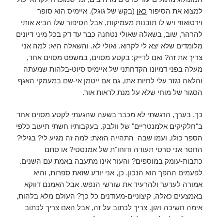
למצוא את הסיפור
כאן
(בקֶש של גוגל). איימיס הוא סופר
וירטואוזי ויש לו תובנות מעמיקות, אבל הסיפור שלו הביא אותי
להרהר, שוב, בשאלה שאולי נטחנה כבר עד דק בכל מיני דיונים
מלומדים שלא יצא לי לקרוא. ואולי לא. והשאלה היא: למה אני
צריך את זה? ואם לדייק: בקטע מסוים, במשפט מסוים אחד,
מעלה בפני דמיונו הקדחתני של איימיס סיוט-בלהות שמעתה
והלאה נגזר עלי לחיות אתו, גם אם ייטמן אי-שם במעמקי האגף
הסגור של מוחי שלא על מנת לראות אור.
כך, בערך, הרגשתי לא מכבר בשעה שהגעתי לקטע מסוים אחד
ב"חלקיקים אלמנטריים" של וולבק. בעקבותיו חשתי תיעוב כלפי
הספר כולו, ועמו שבה התהייה הזאת: למה זה מגיע לי? בגילי?
החסר אני סרטי תעודה ודוחו"ת של אמנסטי? או סתם
כתבות-עומק במוספים? והעור אינו מתעבה באמת עם השנים.
לפעמים ההפך הוא הנכון. כן, אני יודע שזאת ספרות, והיא
אמורה לערער ולהרעיד את שורשי הנפש. אבל האמנם דווקא
באמצעים כאלה, קיצוניים-מעודנים כל כך? העולם מלא בלהות,
אימה חשיכה ויגון. צריך לכתוב על זה, אבל האם צריך לכתוב