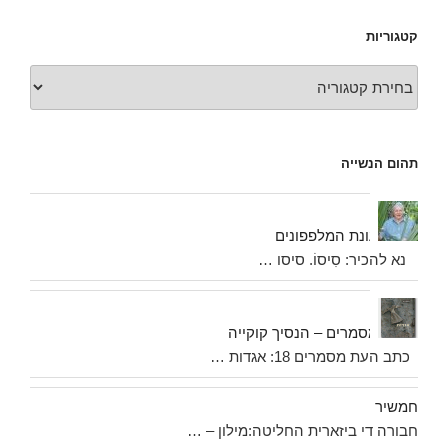
קטגוריות
קטגוריות
תהום הנשייה
עונת המלפפונים
נא להכיר: סִיסוֹ. סיסו …
מסמרים – הנסיך קוקייה
כתב העת מסמרים 18: אגדות …
חמשיר
חבורה די ביזארית החליטה:מילון – …