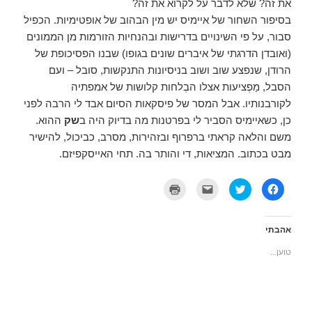
את זה? שלא לדבר על לקרוא את זה?
בסיפור השחור של איימיס יש מין הבהוב של אופטימיות. הכפיל
סבור, על פי השינויים בדרישות ובהנחיות הזורמות מן הממונים
(ואובדן הדרגתי של איברים שונים בגופו) שבנו הפסיכופת של
הרודן, שנפצע שוב ושוב בניסיונות התנקשות, סובל – ועם
הסבל, מַפְציעות אצלו הבְלחות קלושות של אמפתיה
לקורבנותיו. אבל המסר של פיסקאות הסיום אבד לי הרבה לפני
כן, כשאיימיס הסביר לי בפרטנות מה בדיוק היה ב
שק
ההוא.
משם והלאה קראתי ברפרוף ובזהירות, מסרב, כביכול, להישיר
מבט בכתוב. המציאות, די והותר בה. תחי האייסקפיזם.
ל
ל
ל
ל
ח
ח
ח
ח
י
צ
צ
צ
צ
ו
ו
ו
ה
כ
כ
כ
ל
ד
ד
ד
אהבתי
ש
י
י
י
י
ל
ל
ל
טוען...
ת
ש
ש
ה
ו
ת
ל
ד
ף
ף
ו
פ
ב
ב
ח
י
פ
ט
א
ס
י
ו
ת
(
י
ו
ז
נ