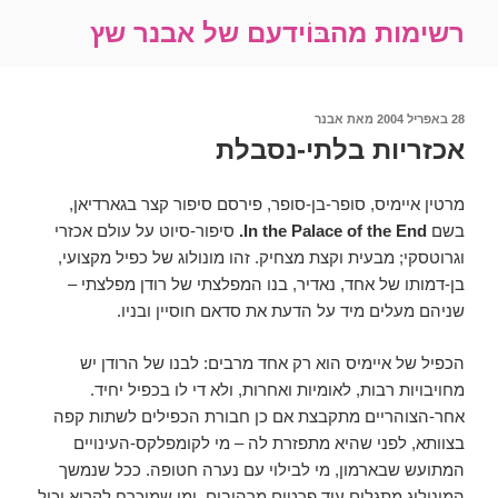
ילוג
רשימות מהבּוֹידעם של אבנר שץ
תוכן
פורסם
28 באפריל 2004
מאת
אבנר
ב
אכזריות בלתי-נסבלת
מרטין איימיס, סופר-בן-סופר, פירסם סיפור קצר בגארדיאן,
בשם
In the Palace of the End.
סיפור-סיוט על עולם אכזרי
וגרוטסקי; מבעית וקצת מצחיק.
זהו מונולוג של כפיל מקצועי,
בן-דמותו של אחד, נאדיר, בנו המפלצתי של רודן מפלצתי –
שניהם מעלים מיד על הדעת את סדאם חוסיין ובניו.
הכפיל של איימיס הוא רק אחד מרבים: לבנו של הרודן יש
מחויבויות רבות, לאומיות ואחרות, ולא די לו בכפיל יחיד.
אחר-הצוהריים מתקבצת אם כן חבורת הכפילים לשתות קפה
בצוותא, לפני שהיא מתפזרת לה – מי לקומפלקס-העינויים
המתועש שבארמון, מי לבילוי עם נערה חטופה. ככל שנמשך
המונולוג מתגלים עוד פרטים מרהיבים, ומי שמוכרח לקרוא יכול