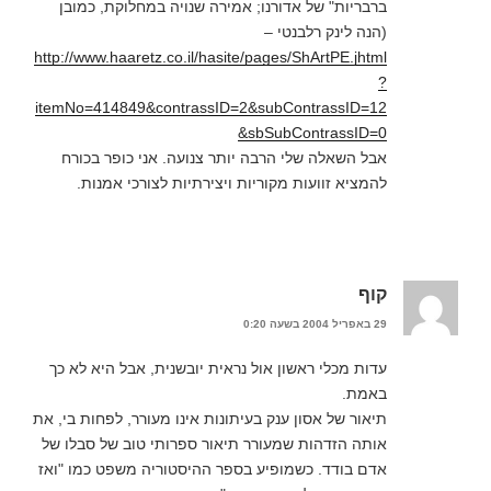
ברבריות" של אדורנו; אמירה שנויה במחלוקת, כמובן
(הנה לינק רלבנטי –
http://www.haaretz.co.il/hasite/pages/ShArtPE.jhtml
?
itemNo=414849&contrassID=2&subContrassID=12
&sbSubContrassID=0
אבל השאלה שלי הרבה יותר צנועה. אני כופר בכורח
להמציא זוועות מקוריות ויצירתיות לצורכי אמנות.
קוף
29 באפריל 2004 בשעה 0:20
עדות מכלי ראשון אול נראית יובשנית, אבל היא לא כך
באמת.
תיאור של אסון ענק בעיתונות אינו מעורר, לפחות בי, את
אותה הזדהות שמעורר תיאור ספרותי טוב של סבלו של
אדם בודד. כשמופיע בספר ההיסטוריה משפט כמו "ואז