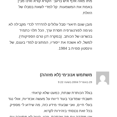
מתו מאה אלף איש ברעב" הקורא קורא ואינו מבין
באמת את המשמעות. קל למדי לשאת בסבלו של
הזולת.
מובן שגם תיאורי סבל עלולים להדרדר לכדי מקבילה לא
נעימה לפורנוגרפיה חסרת ערך, הכל תלוי כתמיד
בכשרונו של הכותב. (במקרה דנן טרם הספיקותי).
למשל, לא אשכח את ייסוריו, המתונים למדי בעצם, של
ווינסטון סמית ב 1984.
משתמש אנונימי (לא מזוהה)
29 באפריל 2004 בשעה 9:22
בגלל הכותרת שנתת, כמעט שלא קראתי.
חשבתי שמדובר בעוד דיווח על מעשה אכזריות, אולי נגד
בעלי חיים, ואני שבעתי מידע כזה, מה שידוע לי מספיק.
בכל זאת נכנסתי בזהירות לקרוא.
אני מזדהה עם מה שכתבת, ונכון, העור לא מתעבה עם