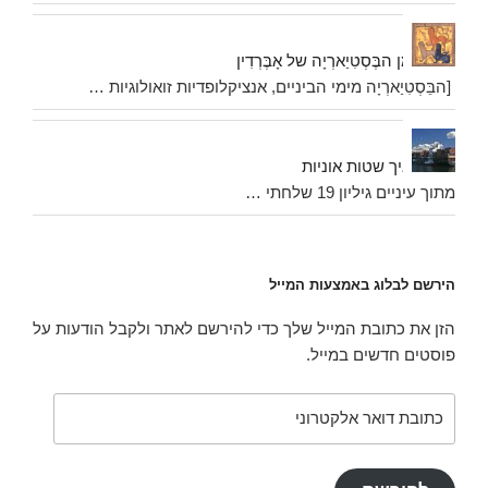
מן הבֶּסְטִיַארְיָה של אָבֶּרְדִין
[הבֵּסְטִיַארְיָה מימי הביניים, אנציקלופדיות זואולוגיות …
איך שטות אוניות
מתוך עיניים גיליון 19 שלחתי …
הירשם לבלוג באמצעות המייל
הזן את כתובת המייל שלך כדי להירשם לאתר ולקבל הודעות על
פוסטים חדשים במייל.
כתובת
דואר
אלקטרוני