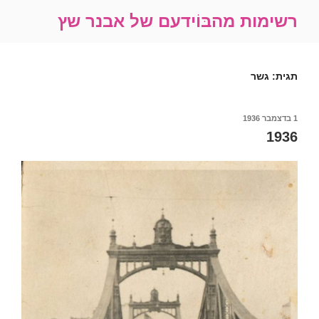
ילוג
רשימות מהבּוֹידעם של אבנר שץ
תוכן
תגית:
גשר
פורסם
1 בדצמבר 1936
ב
1936