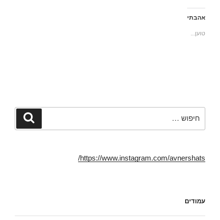
צ
ו
ו
ו
ה
כ
כ
כ
ל
ד
ד
ד
אהבתי
ש
י
י
י
י
ל
ל
ל
טוען...
ת
ש
ש
ה
ו
ת
ל
ד
ף
ף
ו
פ
ב
ב
ח
י
פ
ט
א
ס
י
ו
ת
(
י
ו
ז
נ
ס
י
ה
פ
ב
ט
ל
ת
ו
ר
ח
ח
ק
(
ב
ב
(
נ
ר
ח
נ
פ
ב
ל
פ
ת
ד
ו
חפש:
חיפוש
ת
ח
ו
ן
ח
ב
א
ח
ב
ח
ר
ד
ח
ל
א
ש
ל
ו
ל
)
ו
ן
ק
ן
ח
ט
https://www.instagram.com/avnershats/
ח
ד
ר
ד
ש
ו
ש
)
נ
)
י
(
נ
פ
ת
עמודים
ח
ב
ח