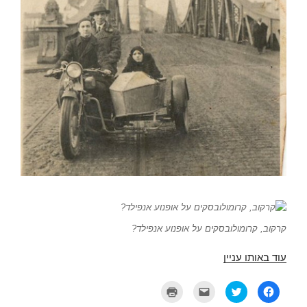
קרקוב, קרומולובסקים על אופנוע אנפילד?
עוד באותו עניין
ל
ל
ל
ל
ח
ח
ח
ח
י
צ
צ
צ