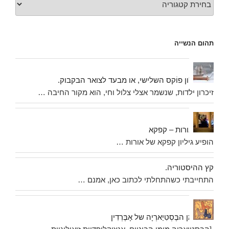
תהום הנשייה
ג'ון פוֹקס השלישי, או מבעד לצואר הבקבוק.
זיכרון ילדות, שנשמר אצלי צלול וחי, הוא מקור החיבה …
אורות – קפקא
הופיע גיליון קפקא של אורות …
קץ ההיסטוריה.
התחייבתי כשהתחלתי לכתוב כאן, אמנם …
מן הבֶּסְטִיַארְיָה של אָבֶּרְדִין