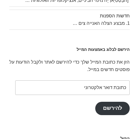
[הבֵּסְטִיַארְיָה מימי הביניים, אנציקלופדיות זואולוגיות …
חדשות הספנות
1. מבצע הצלה האנייה צים …
הירשם לבלוג באמצעות המייל
הזן את כתובת המייל שלך כדי להירשם לאתר ולקבל הודעות על
פוסטים חדשים במייל.
כתובת
דואר
אלקטרוני
להירשם
ניהול