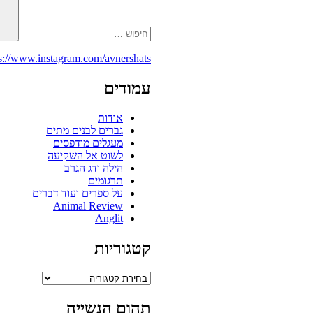
s://www.instagram.com/avnershats/
עמודים
אודות
גברים לבנים מתים
מעגלים מודפסים
לשוט אל השקיעה
הילה ודג הגרב
תרגומים
על ספרים ועוד דברים
Animal Review
Anglit
קטגוריות
קטגוריות
תהום הנשייה