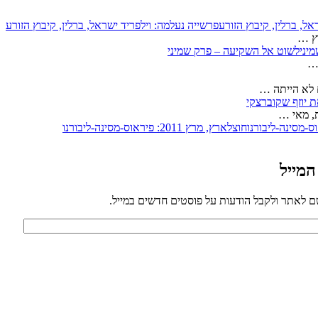
פרשייה נעלמה: וילפריד ישראל, ברלין, קיבוץ הזורע
ץ …
לשוט אל השקיעה – פרק שמיני
 …
לא הייתה …
 יוזף שקוברצקי
, מאי …
חוצלארץ, מרץ 2011: פיראוס-מסינה-ליבורנו
המייל
ם לאתר ולקבל הודעות על פוסטים חדשים במייל.