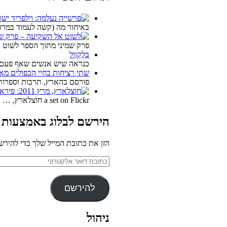
באיחור מה (קשה לעמוד במרו
פרק שמיני מתוך הספר לשוט
בְּלֶקְוֶול
כנראה שיש אנשים שאף פעם 
שתי רציחות בחיי הכפולים מאת
פורסם בהארץ, תרבות וספרות
a set on Flickr חוצלארץ, …
הירשם לבלוג באמצעות 
הזן את כתובת המייל שלך כדי להירש
כתובת
דואר
אלקטרוני
להירשם
ניהול