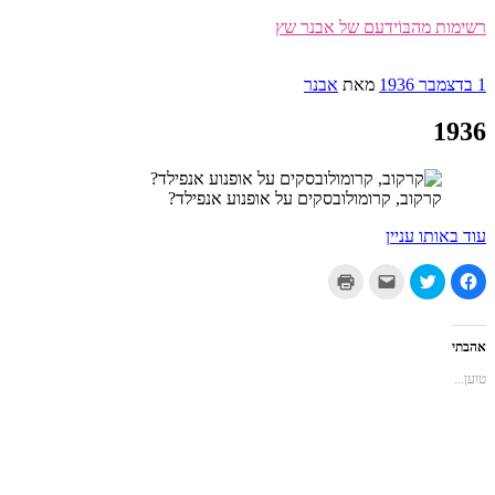
דילוג
רשימות מהבּוֹידעם של אבנר שץ
לתוכן
פורסם
1 בדצמבר 1936
מאת
אבנר
ב
1936
קרקוב, קרומולובסקים על אופנוע אנפילד?
עוד באותו עניין
לחיצה
לחצו
לחצו
לחצו
לשיתוף
כדי
כדי
כדי
בפייסבוק
לשתף
לשלוח
להדפיס
(נפתח
בטוויטר
את
(נפתח
בחלון
(נפתח
זה
בחלון
חדש)
בחלון
לחבר
חדש)
אהבתי
חדש)
בדואר
אלקטרוני
טוען...
(נפתח
בחלון
חדש)