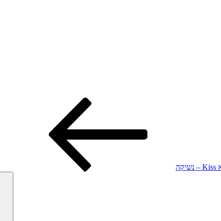
סט
Kiss – נשיקה
חפש: