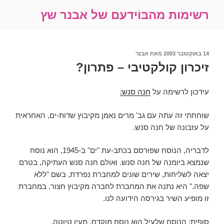
ילוג
רשימות מהבּוֹידעם של אבנר שץ
תוכן
פורסם
14 באוקטובר 2003
מאת
אבנר
ב
זיכרון קולקטיבי – פתרון?
עידכון לרשימה על
חנה סנש:
שוחחתי זה עתה עם גב' מרים נאמן מקיבוץ שדות-ים, האחראית
על עזבונה של חנה סנש.
לדבריה, הנוסח שפורסם בכתב-עת "ים" ב-1945, הוא נוסח
שנמצא ביומנה של חנה סנש. ואולם חנה סנש העתיקה, בטרם
יצאה לשליחות, שירים שונים למחברת נפרדת, בשם "ללא
שפה." היא נתנה את המחברת לחברה מקיבוץ חצור. במחברת
זו מופיע השיר בגירסה הידועה לנו.
סופית: הנוסח שלעיל הוא נוסח מוקדם, מעין טיוטה.