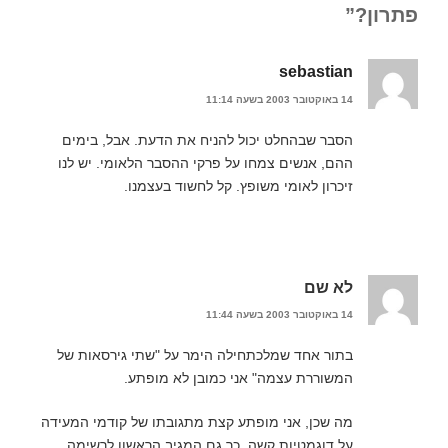
ד
ש
ו
פתרון?”
ש
)
נ
)
י
(
נ
פ
sebastian
ת
ח
ב
14 באוקטובר 2003 בשעה 11:14
ח
ל
ו
הסבר שבהחלט יכול להניח את הדעת. אבל, בימים
ן
ח
ההם, אנשים צמחו על פרקי ההסבר הלאומי. יש לנו
ד
ש
זיכרון לאומי משופץ. קל לחשוד בעצמנו.
)
לא שם
14 באוקטובר 2003 בשעה 11:44
בתור אחד שמלכתחילה הימר על "שתי גירסאות של
המשוררת עצמה" אני כמובן לא מופתע.
מה שכן, אני מופתע קצת מתגובתו של קודמי המעידה
על דוגמטיות קשה, כך גם המגיב הראשון לרשימה