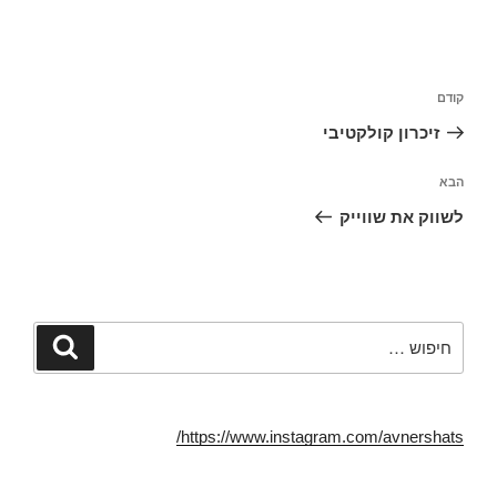
ניווט
הפוסט
קודם
הקודם
זיכרון קולקטיבי
הפוסט
הבא
הבא
לשווק את שווייק
חפש:
חיפוש
https://www.instagram.com/avnershats/