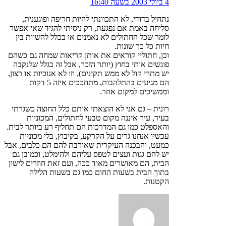
4 ביולי 2003 בשעה 16:40
נתחיל בדודי, לא התכוונתי להיות חריפה ופוגענית,
סליחה באמת אם נפגעת, רק ניסיתי להגיד שאי אפשר
לומר שכל החתולים לא נאמנים או בכלל להשוות בין
חיות כל כך שונות.
וכן, חתוליי קוראים את אותן קריאות שמחה גם כשהם
פוגשים אותי בחוץ (יותר הזכר, אבל זה בגלל שלנקבה
יש מתרי קול לא ממש תקינים), וזו לא אנוכיות או רצון,
הם מגיעים בהתלהבות, מתחככים איזה 5 דקות
וממשיכים למקום אחר.
רונית – גם אני לא הוצאתי אותם כלל החוצה כשגרתי
בעיר, עיר איננה מקום טבעי לחתולים, המכוניות
והאספלט כמו גם המדרכות הם תחליף רע ביותר לבית.
עכשיו אנחנו גרים על הקרקע, בקיבוץ, בלי מכוניות
כמעט, והבכנה העיקרית שאורבת להם הם כלבים, אבל
יש להם גגות ועצים לטפס עליהם ולהימלט, וכמובן גם
הבית, הם מאושרים מאוד ככה, ועם זאת חוזרים לישון
בתוך הבית בשעות החום כמו גם בשעות הלילה
הקטנות.