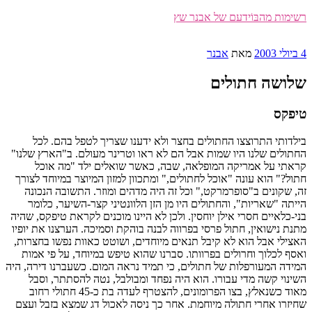
דילוג
רשימות מהבּוֹידעם של אבנר שץ
לתוכן
פורסם
4 ביולי 2003
מאת
אבנר
ב
שלושה חתולים
טיפקס
בילדותי התרוצצו החתולים בחצר ולא ידענו שצריך לטפל בהם. לכל
החתולים שלנו היו שמות אבל הם לא ראו וטרינר מעולם. ב"הארץ שלנו"
קראתי על אמריקה המופלאה, שבה, כאשר שואלים ילד "מה אוכל
חתול?" הוא עונה "אוכל לחתולים," ומתכוון למזון המיוצר במיוחד לצורך
זה, שקונים ב"סופרמרקט," וכל זה היה מדהים ומוזר. התשובה הנכונה
הייתה "שאריות", והחתולים היו מן הזן הלוונטיני קצר-השיער, כלומר
בני-כלאיים חסרי אילן יוחסין. ולכן לא היינו מוכנים לקראת טיפקס, שהיה
מתנת נישואין, חתול פרסי בפרווה לבנה בוהקת וסמיכה. הערצנו את יופיו
האצילי אבל הוא לא קיבל תנאים מיוחדים, ושוטט כאוות נפשו בחצרות,
ואסף לכלוך וחרולים בפרוותו. סברנו שהוא טיפש במיוחד, על פי אמות
המידה המעורפלות של חתולים, כי תמיד נראה המום. כשעברנו דירה, היה
השינוי קשה מדי עבורו. הוא היה נפחד ומבולבל, נטה להסתתר, וסבל
מאוד כשנאלץ, בצו הפרומונים, להצטרף לעדה בת כ-45 חתולי רחוב
שחיזרו אחרי חתולה מיוחמת. אחר כך ניסה לאכול דג שמצא בזבל ועצם