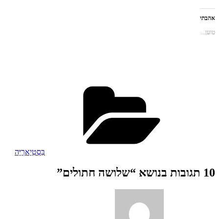
(נפתח
בטוויטר
את
(נפתח
בחלון
(נפתח
זה
בחלון
חדש)
בחלון
לחבר
חדש)
אהבתי
חדש)
בדואר
אלקטרוני
טוען...
(נפתח
בחלון
חדש)
קטגוריות
בֵּסְטִיָארְיָּה
10 תגובות בנושא “שלושה חתולים”