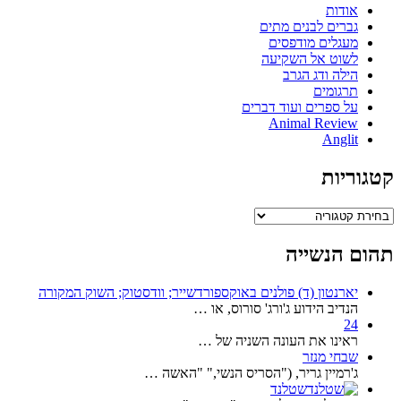
אודות
גברים לבנים מתים
מעגלים מודפסים
לשוט אל השקיעה
הילה ודג הגרב
תרגומים
על ספרים ועוד דברים
Animal Review
Anglit
קטגוריות
קטגוריות
תהום הנשייה
יארנטון (ד) פולנים באוקספורדשייר; וודסטוק; השוק המקורה
הנדיב הידוע ג'ורג' סורוס, או …
24
ראינו את העונה השניה של …
שבחי מנזר
ג'רמיין גריר, ("הסריס הנשי," "האשה …
שטלנד