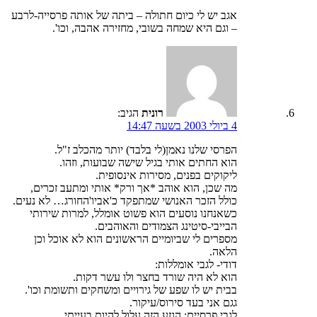
אגב יש לי כיום חתולה – ביתה של אותה פרסייה-לרבע
– וגם היא שמחה בשובי, מחזירה אהבה, וכו'.
רונית
הגיב:
4 ביולי 2003 בשעה 14:47
הפרסי שלנו נאמן(לי בלבד) יותר מהכלב ז"ל.
הוא החתים אותי בגיל שישה שבועות, וזהו.
ליקוקים בפנים, מסירות אינסופית.
מה שכן, הוא אוהב *אך ורק* אותי ומתעב זכרים,
כולל הזכר האנושי שמתפקד כ'אביו'החורג… לא נעים.
כשאנחנו נוסעים הוא פשוט אומלל, למרות שירותי
הבייבי-סיטינג הצמודים והאוהבים.
מספרים לי שביומיים הראשונים הוא לא אוכל וכן
הלאה.
דודי- לגבי אומללות:
הוא לא היה שורד בחצר ולו עשר דקות.
בבית יש לו שפע של גירויים ומשחקים ותשומת וכו'.
גגם אני בעד סירוס/עיקור.
לגבי פרסיים: הגזע הזה עלול להיות בעייתי.