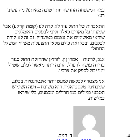
במה המשפחה החדשה יותר טובה מאיתנו? מה עשינו
רע?
התאבדות של חתול עוד לא קרה לנו (קומת קרקע) אבל
שמעתי על מקרים כאלה וליבי לבעלים האומללים
שודאי מאשימים את עצמם בטרגדיה. גם זה לא קורה
לכלבים, ובכל זאת כולם מלאי התפעלות משיווי המשקל
החתולי.
אגב, לרונית – אמרו (ק. לורנץ) שהחזקת חתול סגור
בדירה עושה לו עוול, הרבה יותר מאשר לכלב, שטיול
יומי יכול לספק את צרכיו.
אני מצטרף לבקשה למעט יותר אינטרנטיות בבלוג,
שמבחינה טקסטואלית הוא משובח – ויפה השימוש
הטבעי במילים כמו חרולים ומכמנים, בלי שיראו
כמליצות.
ד'
הגיב: