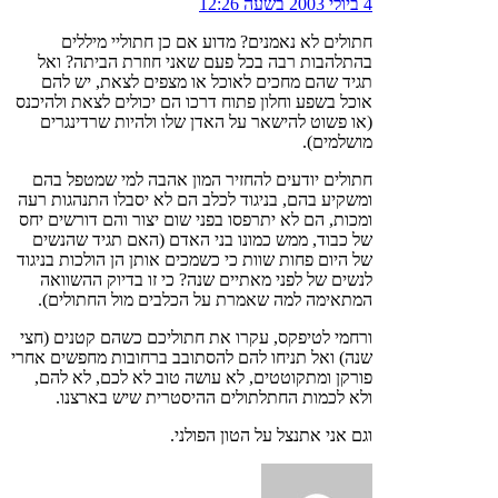
4 ביולי 2003 בשעה 12:26
חתולים לא נאמנים? מדוע אם כן חתוליי מיללים
בהתלהבות רבה בכל פעם שאני חוזרת הביתה? ואל
תגיד שהם מחכים לאוכל או מצפים לצאת, יש להם
אוכל בשפע וחלון פתוח דרכו הם יכולים לצאת ולהיכנס
(או פשוט להישאר על האדן שלו ולהיות שרדינגרים
מושלמים).
חתולים יודעים להחזיר המון אהבה למי שמטפל בהם
ומשקיע בהם, בניגוד לכלב הם לא יסבלו התנהגות רעה
ומכות, הם לא יתרפסו בפני שום יצור והם דורשים יחס
של כבוד, ממש כמונו בני האדם (האם תגיד שהנשים
של היום פחות שוות כי כשמכים אותן הן הולכות בניגוד
לנשים של לפני מאתיים שנה? כי זו בדיוק ההשוואה
המתאימה למה שאמרת על הכלבים מול החתולים).
ורחמי לטיפקס, עקרו את חתוליכם כשהם קטנים (חצי
שנה) ואל תניחו להם להסתובב ברחובות מחפשים אחרי
פורקן ומתקוטטים, לא עושה טוב לא לכם, לא להם,
ולא לכמות החתלתולים ההיסטרית שיש בארצנו.
וגם אני אתנצל על הטון הפולני.