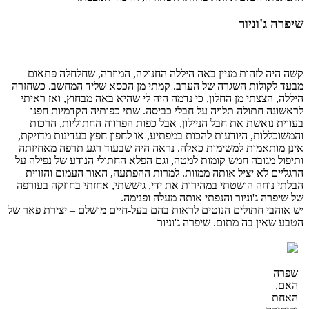
שיפרה ג'וניור
קשה היה לזהות מניין באה היללה החנוקה, המוזרה, שחלחלה פתאום
מבעד לקולות השגרה של הערב. קמתי מן הכסא שליד המחשב. כשחזרה
היללה, הצצתי מן החלון, כי נדמה היה לי שהיא באה מבחוץ, ואז ראיתי
לראשונה חתולה תלויה על חבלי כביסה. שתי כפותיה הקדמיות חפנו
בעווית נואשת את חבל הניילון, אבל כפות הפרווה החתוליות, הרכות
והמשוכללות, היודעות להכות במפתיע, או לחפון חפץ בעדינות מדויקת,
אינן מותאמות למשימות כאלה. נראה היה שבעוד רגע תרפה מאחיזתה
ותיפול מגובה חמש קומות למטה, וגם הפלא החתולי הנודע של נפילה על
הרגליים לא יציל אותה ממוות. למרות ההפתעה, האור העמום והזווית
הבלתי נוחה הושטתי במהירות את ידי, גיששתי, אחזתי בחוזקה בעורפה
של שיפרה ג'וניור והנפתי אותה מעלה ופנימה.
יש אוהבי חתולים הנוטים לראות בהם בעל-חיים מושלם – יצירת פאר של
הטבע שאין בה מתום. שיפרה ג'וניור
שפרה
האם,
האחת