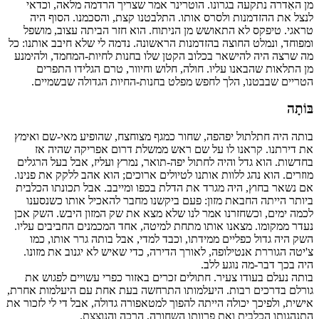
מן האִדרה נתקעה בגרונו. הוטרינר אמר שצריך הרדמה מלאה, וכדאי
לנצל את ההזדמנות ולסרס אותו. התלבטנו קצת, והסכמנו. הסוף היה
טראגי. טיפקס לא התאושש מן הניתוח. הוא חזר הביתה עצוב, מושפל
ומפוחד, ונמלט החוצה בהזדמנות הראשונה. נדמה לי שלא חיבב אותנו: כל
מה שרצה היה להישאר בכלוב הקטן שלו בחנות לחיות-המחמד, ולהימנע
מן התלאות שהבאנו עליו. חולה, חלוש וחיוור, טרם הגלידו התפרים
הטריים שבבטנו, הלך לחפש מפלט בחנות-החיות הגדולה שבשמיים.
בּוֹתָה
בותה היה חתלתול יפהפה, שחור כמגף מצוחצח, שהופיע מאי-שם ואימץ
את דירתנו. קראנו לו על שם ראש ממשלת דרום אפריקה שהיה אז
בחדשות. הוא גדל והיה לחתול יפה-תואר, נמרץ ועליז, אבל בעל הרגלים
מוזרים. הוא נהג ללוות אותנו לטיולים ארוכים; הוא אהב ללקק את פנינו.
אם נשאר בחוץ, היה מגרד את הדלת בכפו ומייבב. אבל תכונתו הכלבית
ביותר הייתה החבאת מזון: פעם ביקשנו מחבר להאכיל אותו כשנסענו
לכמה ימים, וכשחזרנו אמר לנו שלא מצא את שק המזון היבש. השק אכן
נעדר ממקומו. מצאנו אותו מתחת למיטה, אחד המכמנים החביבים עליו.
השק היה גדול כפליים ממידתו, וכבד למדי, אבל בותה גרר אותו, כמו
צ'יטה הגוררת אנטילופה, לאורך הדירה, כדי שאיש לא יגנוב את מזונו.
היה בכך דבר-מה נוגע ללב.
בותה נעלם בעודו צעיר. חתולים זכרים באזור כפרי עשויים לפגוש את
גורלם בדרכים רבות. היעלמותו התרחשה בעת אחת עם היעלמות אחרת,
אישית, ולפיכך יכולה הייתה להפוך למטאפורה גדולה, אבל די לי לזכור את
התנהגותו הכלבית ואת פרוותו השחורה, הרכה והנוצצת.