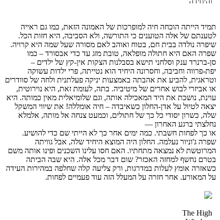
והיחידה
תמיד הייתה הוכחה חיה למופרכות של האמונה הזאת, כמו גם ראייה
לטענתם של אלה הטוענים כי התורשה, ולא הסביבה, היא חזות הכל.
שיפרה נולדה בבית חם, בטוח ואוהב לאם מסורה שעל שמה היא קרויה.
שפרה האם היא חתולה מופלאה, טובת מזג עד כדי אבסורד – כמו
סן-ברנרד ענק וסלחני תישא בסבלנות הצקות אין-קץ של ילדים –
יפת-פרווה וחביבה, וחסרונה היחיד הוא נטייתה, פרי ילדות עשוקה
וטראגית, להביע את אהבתה באמצעות יניקה פעלתנית ולחה של סוודרים
או אביזרי לבוש אחרים של מיטיביה. בתה, לעומת זאת, היא נוירוטית,
עוינת, נושכת את היד המאכילה אותה, וגם שלומיאלית מאין כמותה. היא
יצאה לטיול על אדן-החלון כשאיבדה – חיה אומללה! את שיווי המשקל
שלה, כשרון יסודי כל כך של חתולים, וכמעט צנחה אל מותה, אלמלא
נחלצתי ברגע האחרון —
או כך לפחות חשבתי. כמה ימים אחר כך לא הייתי שם כדי להושיע.
שפרה ג'וניור נעלמה. החלון היה המוצא היחיד שלה, אבל גוויתה
המרוטשת לא נמצאה מתחתיו. האם חסו עלינו השכנים ופינו אותה משם
בטרם נחשף למחזה האכזר? שום דבר מכל אלה. היא שבה הביתה
כשאזרה אומץ לעלות במדרגות, ורק צליעה קלה שחלפה במהירות העידה
על המאורע. אחר חזרה על המעלל הזה עוד פעמיים לפחות.
The High