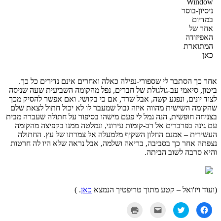
Window
ניסיון-בוסר
במדיום
אחר של
האפיזודה
המתוארת
כאן
אחר כך הסתבר לי שספורי-נפילה כאלה ואחרים אינם נדירים כל כך.
ביטון, סיאמי עב-גולגולת של חברים, נפל מהקומה השביעית שעה שניסה
לצוד יונים, ונפגע קשה, אבל שרד, אם כי בקושי. ואם אפשר להסיק מכך
שהקומה השישית מהווה איזה גבול שמעבר לו לא יכול חתול לצאת שלם
בצניחה חופשית, הנה גמל לי פעם מישהו בסיפור על חתולה שעברה מבית
עם גינה בפרברים אל רב-קומות עירוני, ונמלטה ממנו בקפיצה מהקומה
העשירית – אמנם החלון השקיף מלמעלה אל צמרתו של עץ. החתולה
נצפתה אחר כך בסביבה, בריאה ושלמה, אבל נראה שלא היו לה חרטות
והיא סרבה לשוב הביתה.
(ועוד ויז'ואל – קטע מתוך טריפטיך הנמצא
כאן
. )
לחיצה
לחצו
לחצו
לחצו
לשיתוף
כדי
כדי
כדי
בפייסבוק
לשתף
לשלוח
להדפיס