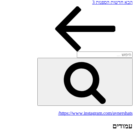
הפוסט
הבא
חדשות הספנות 3
הבא
חפש:
חיפוש
https://www.instagram.com/avnershats/
עמודים