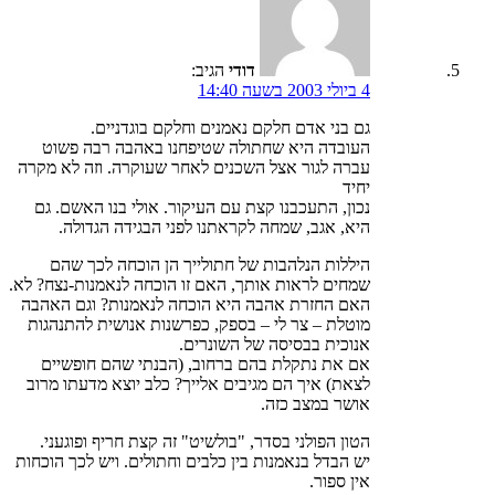
דודי
הגיב:
4 ביולי 2003 בשעה 14:40
גם בני אדם חלקם נאמנים וחלקם בוגדניים.
העובדה היא שחתולה שטיפחנו באהבה רבה פשוט
עברה לגור אצל השכנים לאחר שעוקרה. וזה לא מקרה
יחיד
נכון, התעכבנו קצת עם העיקור. אולי בנו האשם. גם
היא, אגב, שמחה לקראתנו לפני הבגידה הגדולה.
היללות הנלהבות של חתולייך הן הוכחה לכך שהם
שמחים לראות אותך, האם זו הוכחה לנאמנות-נצח? לא.
האם החזרת אהבה היא הוכחה לנאמנות? וגם האהבה
מוטלת – צר לי – בספק, כפרשנות אנושית להתנהגות
אנוכית בבסיסה של השונרים.
אם את נתקלת בהם ברחוב, (הבנתי שהם חופשיים
לצאת) איך הם מגיבים אלייך? כלב יוצא מדעתו מרוב
אושר במצב כזה.
הטון הפולני בסדר, "בולשיט" זה קצת חריף ופוגעני.
יש הבדל בנאמנות בין כלבים וחתולים. ויש לכך הוכחות
אין ספור.