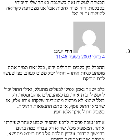
הבטחת לעשות זאת כשהגבת באתר שלי וחיכיתי
בסבלנות, היה שווה לחכות אבל אני מצטרפת לקריאה
להעלות גם ויז'ואל.
דודי
הגיב:
4 ביולי 2003 בשעה 11:46
ההבדל בין כלבים וחתולים ידוע, בכל זאת תמיד אתה
מופתע לגלות אותו – חתול יכול פשוט לעזוב, כפי שעשה
לכם טיפקס.
כלב ישאר נאמן אפילו לבעלים מתעלל, ואילו חתול יכול
לחפש לו בית אחר, גם כשהבעלים אוהב ומסור, רק
בגלל שהוא לא מרוצה מהוטרינר שלקחו אותו אליו, או
שהביאו חתול נוסף, או סתם התנשאות חתולית.
בשביל חתול אינך אלא חפץ.
אותנו עזבה פרסית-לרבע יפהפיה שבוע לאחר שעיקרנו
אותה. המשפיל מכל, שהיא רק עברה כמה בתים
בהמשך הרחוב, ועדיין חולפת על פנינו במבט מתנשא,
אקסית אנטיפאתית שכמותה.