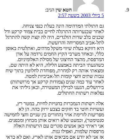
חטא שין
הגיב:
5 ביולי 2003 בשעה 2:57
גם חתולתי המדהימה הינה בעלת כנפי צניחה.
לאחר שבנערותה התרגלה לחיים בבית צמוד קרקע ודל
שכנים בלב שדות הולנדים, היה לה קצת קשה להתרגל
לתל-אביב המסריחה והרועשת.
היא דווקא בעלת שיווי משקל מדהים, ואתלטית באופן
כללי, ובאחד מערבי הקיץ החמים נרדמה על אדן
המרפסת, מהצד החיצוני של מסילת האלומיניום.
כשהגעתי הביתה באמצע הלילה, היא לא היתה שם,
ומצאתי אותה רק למחרת, מפוחדת לחלוטין בתוך שיח
עבות שתים וחצי קומות תל-אביביות למטה.
לאחר עוד כמה שנים (צמודות קרקע אך מרושתות)
בירושלים, הגענו לברלין המעטירה, וכאן גיליתי את
נפלאות רשתות החתולים.
אלה רשתות הנמכרות בחנויות לחיות, במטר רץ,
ועשויות חוטי בד חזקים בצבע ירוק כהה. הן לא
מפריעות לזרימת אויר (החורים בין שניים וחצי לחמישה
סנטימטר), וכמעט שלא רואים אותן מבחוץ ומבפנים.
אני ראיתי כאן אנשים סוגרים עם הרשתות האלה
מרפסות שלמות, ואפילו גגות.
אז אני לא יודע אם מביאים אותן לארץ, ואם לא כדאי