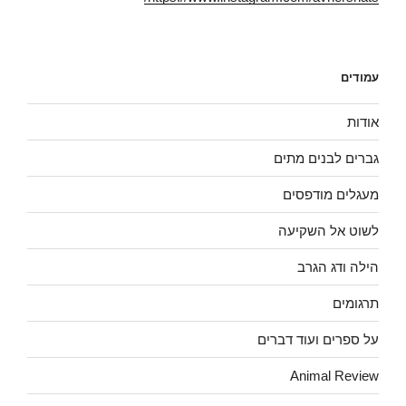
ד
ש
ו
ש
)
נ
)
י
(
נ
פ
ת
עמודים
ח
ב
ח
ל
אודות
ו
ן
ח
גברים לבנים מתים
ד
ש
)
מעגלים מודפסים
לשוט אל השקיעה
הילה ודג הגרב
תרגומים
על ספרים ועוד דברים
Animal Review