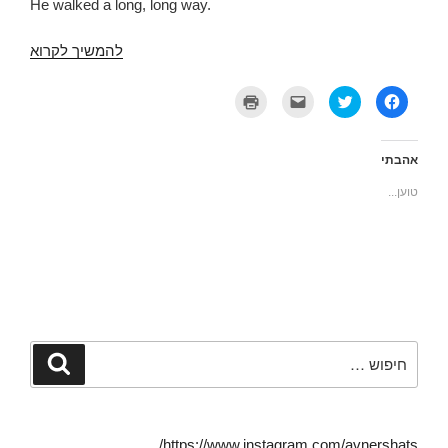
He walked a long, long way.
מסמרים
להמשיך לקרוא
–
הנסיך
ל
ל
ל
ל
ח
ח
ח
ח
קוקייה
י
צ
צ
צ
צ
ו
ו
ו
ה
כ
כ
כ
ל
ד
ד
ד
אהבתי
ש
י
י
י
י
ל
ל
ל
טוען...
ת
ש
ש
ה
ו
ת
ל
ד
ף
ף
ו
פ
ב
ב
ח
י
פ
ט
א
ס
י
ו
ת
(
י
ו
ז
נ
ס
י
ה
פ
ב
ט
ל
ת
ו
ר
ח
ח
ק
(
ב
ב
(
נ
ר
ח
נ
פ
ב
ל
פ
ת
ד
ו
חפש:
חיפוש
ת
ח
ו
ן
ח
ב
א
ח
ב
ח
ר
ד
ח
ל
א
ש
ל
ו
ל
)
ו
ן
ק
ן
ח
ט
https://www.instagram.com/avnershats/
ח
ד
ר