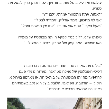
עולמות ואורליק ביטל אותו בתור זיוף. לפי הצדק צריך לבטל את
ספריו.
"לאסור, אתה מתכוון?" אמרתי. "לצנזר?"
"אני לא מתכוון," אמר אורליק. "אמרתי לבטל."
"פאף! פאף! " הניף אוץ את ידיו. "איזו מין טפשות זאת?"
טענתו של אורליק כנגד קפקא הייתה מבוססת על מעמדו
האנטומולוגי המפוקפק של החרק. בסיפור הגלגול…"
"בילינו את שארית אחר-הצהריים בשוטטות ברחובות
דלילי-האוכלוסין של מאלה סטראנה, משתהים מדי פעם
להתפעל מחזיתו המעוטרת של בית-סוחר, או מארמון בארוק או
רוקוקו – הורטבה, הפלאפי, הלובקוביץ': הוא נקב בשמותיהם
כאילו היו הבנאים חברים אינטימיים."