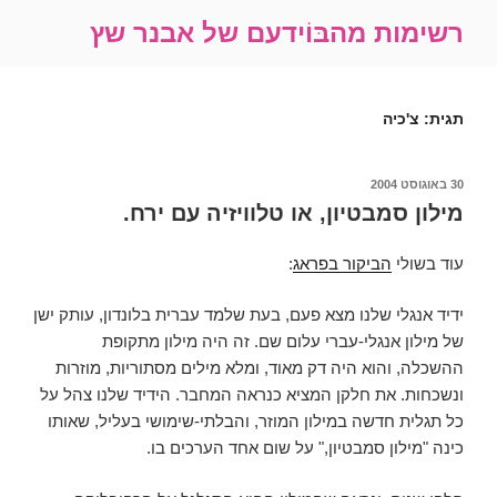
ילוג
רשימות מהבּוֹידעם של אבנר שץ
תוכן
תגית:
צ'כיה
פורסם
30 באוגוסט 2004
ב
מילון סמבטיון, או טלוויזיה עם ירח.
עוד בשולי
הביקור בפראג
:
ידיד אנגלי שלנו מצא פעם, בעת שלמד עברית בלונדון, עותק ישן
של מילון אנגלי-עברי עלום שם. זה היה מילון מתקופת
ההשכלה, והוא היה דק מאוד, ומלא מילים מסתוריות, מוזרות
ונשכחות. את חלקן המציא כנראה המחבר. הידיד שלנו צהל על
כל תגלית חדשה במילון המוזר, והבלתי-שימושי בעליל, שאותו
כינה "מילון סמבטיון," על שום אחד הערכים בו.