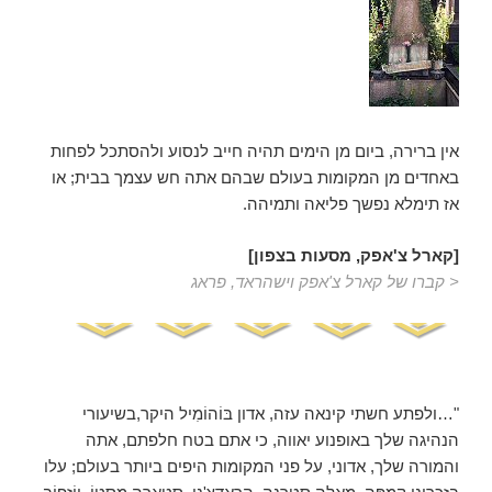
ח
ב
ח
ל
ו
ן
ח
ד
ש
)
אין ברירה, ביום מן הימים תהיה חייב לנסוע ולהסתכל לפחות
באחדים מן המקומות בעולם שבהם אתה חש עצמך בבית; או
אז תימלא נפשך פליאה ותמיהה.
[קארל צ'אפק, מסעות בצפון]
< קברו של קארל צ'אפק וישהראד, פראג
"…ולפתע חשתי קינאה עזה, אדון בּוֹהוֹמִיל היקר,בשיעורי
הנהיגה שלך באופנוע יאווה, כי אתם בטח חלפתם, אתה
והמורה שלך, אדוני, על פני המקומות היפים ביותר בעולם; עלו