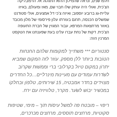
חלפו שנים, ונראה שהמילון ההוא התגלגל אל הרפובליקה
הצ'כית, ואולי היה עותק שלו חבוי שם, מאז ומעולם, באיזו
עליית-גג ברובע יוספוב; ואיזה צ'כי דל אמצעים, אולי סטודנט
שמשלים הכנסה, תרגם בעזרתו עלון פירסומי של מלון מכובד
באזור מרחצאות-המרפא, עבור המגזין של חברת התעופה
הצ'כית. דקות של נחת עברו עלינו בעת שפענחנו את הטקסט
המרנין הזה:
סנטוריום *** משתייך למקומות שלהם החנחות
הטוֹבות ביותר ללן מספק. עוֹזר לזה המקום שמביא
יתרוֹן במקום טיול בקרלובי ברי וממֹשוּת שקרוֹב
לשֹּדרות עמודים עם מעיינות מינרליים…כל החדרים
מצוּידים בחדר אמבטיה, 15 ֹשּירותים, טלפוֹן וּבחלקוֹ
במכֹשּיר יבוֹשּ לשֹּער. מקרר, טלוויזיה עם ירח.
ריפוּי – מובטח פה למשל עיסוֹת תוֹך – מימי, שטיפות
סקוטיות, מרחצים תוֹססים, מרחצים מכרכרים,