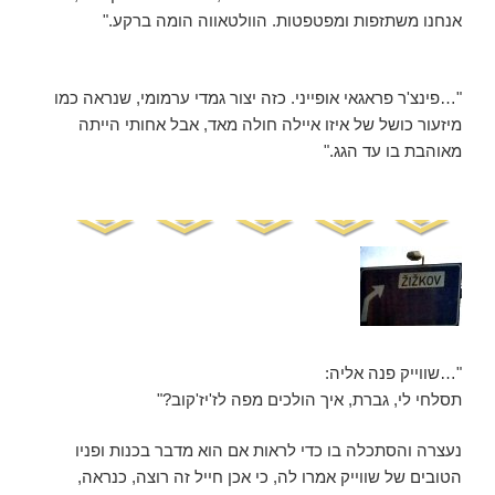
אנחנו משתזפות ומפטפטות. הוולטאווה הומה ברקע."
"…פינצ'ר פראגאי אופייני. כזה יצור גמדי ערמומי, שנראה כמו
מיזעור כושל של איזו איילה חולה מאד, אבל אחותי הייתה
מאוהבת בו עד הגג."
"…שווייק פנה אליה:
תסלחי לי, גברת, איך הולכים מפה לז'יז'קוב?"
נעצרה והסתכלה בו כדי לראות אם הוא מדבר בכנות ופניו
הטובים של שווייק אמרו לה, כי אכן חייל זה רוצה, כנראה,