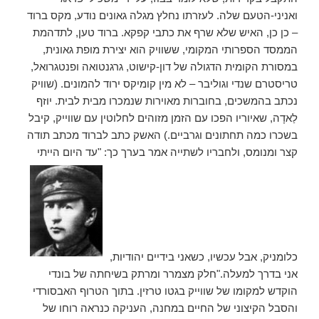
ואניני-הטעם שלה. לעזרתו נחלץ מגלה גאונים נודע, מקס ברוד
– כן כן, האיש שלא שרף את כתבי קפקא. ברוד טען, לתדהמת
הממסד הספרותי המקומי, ששוויק הוא יצירת מופת גאונית,
במסורת הקומית הדגולה של דון-קישוט, גרגנטואה ופנטגרואל,
טריסטרם שנדי וגוליבר – לא מין קומיקס ירוד להמונים. (שוויק
נכתב בהמשכים, בחוברות מאוירות שנמכרו מבית לבית. יוזף
לַאדָה, שאיוריו הפכו עם הזמן מזוהים לחלוטין עם שווייק, קיבל
בשכרו כמה תחתונים וגרביים.) האשק כתב לברוד מכתב תודה
קצר ומנומס, ולחבריו לשתייה אמר בערך כך: "עד היום הייתי
כלומניק, אבל עכשיו, כשאני בידיים יהודיות,
אני בדרך למעלה."חלק מצמרר ומרתק בשיחתה של בונדי
הוקדש למקומו של שווייק בגטו טרזין. בתוך הטרוף האבסורדי
והסבל הקיצוני של החיים במחנה, העניקה כנראה רוחו של