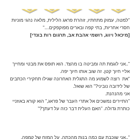
"למטה, עמוק מתחתיו, זוהרת פראג הלילית, מלאה נהגי מוניות
חסרי אחריות, בתי קפה ובארים מפוקפקים…"
[מיכאל ויווג, רושמי אהבת אב, תרגום רות בונדי]
"..אני לוגמת תה ומביטה בו מהצד. הוא תופס את מבטי ומחייך
אליי חיוך קטן. זה שוב אותו חיוך יפה.
"את רוצה לשמוע מה התגלית האחרונה שגילו תחקירי הכתבים
של לידובה נוביני?" הוא שואל.
אני מהנהנת.
"התיירים נמשכים אל אתרי העבר של פראג," הוא קורא באוזניי
כותרת גדולה. "האם העלית דבר כזה על דעתך?"
"..אני שוכבת עם כמה בנות מהכתה, על המזח של קמפה,