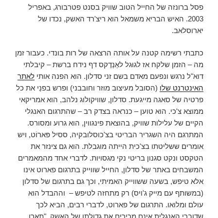
פסל ברונזה של החייל הטוב שוויק בסנט פטרבורג, באפריל
2003. האיש הבריא משמאל הוא ריצ'רד האשק, נכדו של
יארוסלאב.
כתבתי רשימה קטנה על אותה הרצאה של רות בונדי. כעבור זמן
מה – הזמן שלקח אז לגוּגל לאַנְדֶקס דף נידח ברשת – קיבלתי
דוא"ל נרגש ונפעם מאדם בשם זני סדלון. הוא הפנה אותי
לאתר
האינטרנט שלו
(הסובל מעיצוב מוזר וחובבני) ופרש בפנַי את כל
פרטיה של סאגה מייגעת. סדלון, שוויקולוג נלהב, הוא אמריקאי
ממוצא צ'כי. הוא טוען – כנראה בצדק רב – שהתרגום האנגלי
הקיים של עלילות שוויק, בהוצאת פינגווין, הוא גרוע ומסורס.
המתרגם היה השגריר הבריטי בצ'כוסלובקיה, ססיל פּארוֹט, ויש
אומרים ששליטתו בצ'כית הייתה מוגבלת. הוא גם צינזר את
הטקסט ונקט סגנון בריטי נקי מגסויות. לדברי אחד מהמאמרים
המשבחים באתר של סדלון, החייל שווייק בתרגום פארוט אינו
אלא טיפש, בשעה ששווייק האמיתי, וכך גם בתרגום של סדלון
(במשותף עם מייק ג'ויס) רק מתחזה לטיפש – וההבדל הוא
עולם ומלואו. התרגום של פארוט, לדברי רבים, הביא לכך
שדוברי האנגלית אינם מכירים את גדולתו של האשק. "תארו