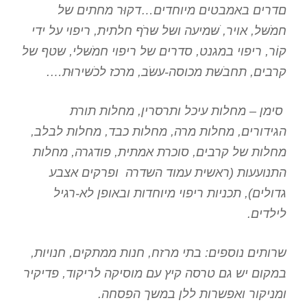
םדרים באמבטים מיוחדים…דקוּר מחתים של
חמֹשּל, אויר, ֹשּמיעה ושּל שּרֹף חלתית, ריפוי על ידי
קוֹר, ריפוי במגנט, סדרים של ריפוי חמֹשּלי, שּטף של
קרבים, תחבֹשּת מכוסה-עשֹּב, מרכז לכֹשּירוּת….
סימן – מחלות עיכל ותרסרין, מחלות תורת
הגידורים, מחלות מרה, מחלות כבד, מחלות לבלב,
מחלות של קרבים, סוכרת אמתית, פודגרה, מחלות
התנועעות (ראשית עמוד השדרה ופרקים אצבע
גדולים), תכניות ריפוי מיוחדות ובאופן לא-רגיל
לילדים.
שרותים נוספים: בתי מרזח, חנות ממתקים, חנויות,
במקום יש גם טרסה קיץ עם מוסיקה לריקוד, פדיקיר
ומניקור ואפשרות ללן במשך הפסחה.