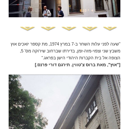
"שעה לפני עלות השחר ב-7 במרץ 1974, מת קספר יוֹאכִים אוּץ
משבץ שני וצפוי-מזה-זמן, בדירתו שברחוב שירוֹקה מס' 5,
הצופה אל בית הקברות היהודי הישן בפראג."
["אוּץ", מאת ברוס צ'טווין. תירגם דורי פרנס.]