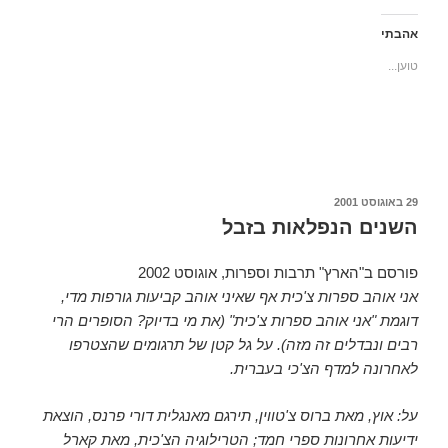
צ
ו
ו
ו
ה
כ
כ
כ
ל
ד
ד
ד
אהבתי
ש
י
י
י
י
ל
ל
ל
טוען...
ת
ש
ש
ה
ו
ת
ל
ד
ף
ף
ו
פ
ב
ב
ח
י
פ
ט
א
ס
י
ו
ת
(
י
ו
ז
נ
ס
י
ה
פ
ב
ט
ל
ת
ו
ר
ח
ח
ק
(
ב
ב
(
נ
ר
ח
פורסם
29 באוגוסט 2001
נ
פ
ב
ל
ב
פ
ת
ד
ו
השנים הנפלאות בזבל
ת
ח
ו
ן
ח
ב
א
ח
ב
ח
ר
ד
ח
ל
א
ש
פורסם ב"הארץ" תרבות וספרות, אוגוסט 2002
ל
ו
ל
)
ו
ן
ק
אני אוהב ספרות צ'כית אף שאיני אוהב קביעות גורפות מדי,
ן
ח
ט
ח
ד
ר
דוגמת "אני אוהב ספרות צ'כית" (את מי בדיוק? הסופרים הרי
ד
ש
ו
ש
)
נ
רבים ונבדלים זה מזה). על גל קטן של תרגומים שהצטרפו
)
י
(
לאחרונה למדף הצ'כי בעברית.
נ
פ
ת
על: אוץ, מאת ברוס צ'טווין, תירגם מאנגלית דורי פרנס, הוצאת
ח
ב
ידיעות אחרונות ספרי חמד; הטרילוגיה הצ'כית, מאת קארל
ח