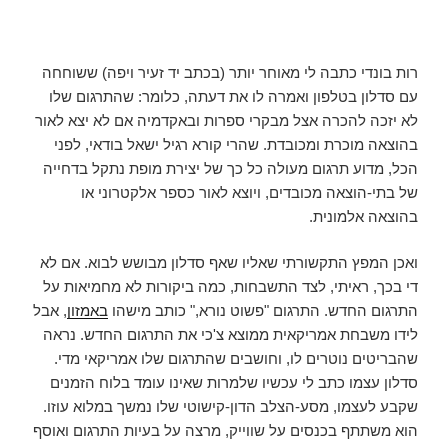
רות בונדי כתבה לי מאוחר יותר (בכתב יד זעיר ויפה) ששוחחה
עם סדלון בטלפון ואמרה לו את דעתה, כלומר: שהתרגום שלו
לא יזכה להכרה אצל מבקרי ספרות ובאקדמיה אם לא יצא לאור
בהוצאה מוכרת ומכובדת. שהרי קורא רגיל ישאל בודאי, לפני
הכל, מדוע תרגום מעולה כל כך של יצירת מופת נתקל בדחייה
של בתי-הוצאה מכובדים, ויוצא לאור כספר אלקטרוני או
בהוצאה אלמונית.
ואכן המפץ התקשורתי שאליו שאף סדלון מבושש לבוא. אם לא
די בכך, ראיתי, לצד התשבחות, כמה ביקורות לא מחמיאות על
התרגום החדש. התרגום "פשוט נורא," כותב מישהו
באמזון
, אבל
לידו משבחת אמריקאית ממוצא צ'כי את התרגום החדש. נראה
שהבריטים נוטרים לו, וחושבים שהתרגום שלו אמריקאי מדי.
סדלון עצמו כתב לי עכשיו שלמרות שאינו עומד בלוח הזמנים
שקבע לעצמו, מסע-הצלב הדון-קישוטי שלו נמשך במלוא עוזו.
הוא משתתף בכנסים על שווייק, מרצה על בעיות התרגום ואוסף