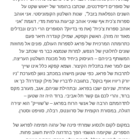
של סופרים דיסידנטים, שכתבו בהומור של ייאוש שקט על
השנים הנפלאות בזבל", שנות השלטון הקומוניסטי. אני אוהב
ספרות צ'כית אף שאיני אוהב קביעות גורפות מדי, דוגמת "אני
אוהב ספרות צ'כית" (את מי בדיוק? הסופרים הרי רבים ונבדלים
מאוד זה מזה). האשק וקפקא, שמילן קונדרה תיאר פעם
כתרומתה המרכזית של פראג לספרות העולם, פונים אל מחוזות
שונים לחלוטין של הנפש, למרות שנמצא כבר מי שכתב על
המשותף ביניהם – העיסוק ביחיד מול מכונת השלטון העריצה,
אם לומר זאת בתכלית הקיצור. ושמא קפקא כלל אינו שייך
לתרבות של פראג, כפי שטען מישהו במכתב נושן למערכת "ניו
יורק ריוויו אוף בוקס", בתגובה לדבריו של מילן קונדרה? כך או
אחרת, שניהם ישבו בפראג. ובתהילת שניהם, אגב, מעורב מקס
ברוד, והרי לכם גם קשר תל-אביבי. ברוד היה זה שטען –
לתדהמתם הרבה של אנשי הרוח בפראג – ש"שווייק" הוא יצירה
דגולה, במסורת הקומית של סרוונטס, רבלה, סוויפט וסטרן.
במקום לקום ולנסוע שמרתי פינה של ערגה חמימה לפראג של
הספרים, שקיומה הגשמי הפך בהדרגה להיות חשוב פחות.