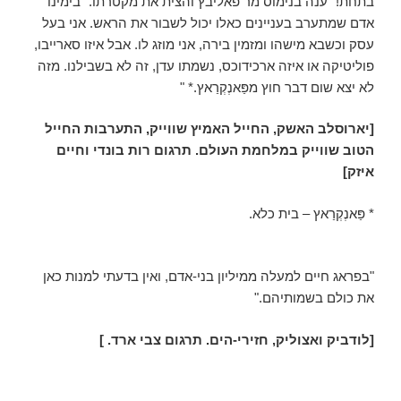
בתחת!" ענה בנימוס מר פאליבץ והצית את מקטרתו. "בימינו
אדם שמתערב בעניינים כאלו יכול לשבור את הראש. אני בעל
עסק וכשבא מישהו ומזמין בירה, אני מוזג לו. אבל איזו סארייבו,
פוליטיקה או איזה ארכידוכס, נשמתו עדן, זה לא בשבילנו. מזה
לא יצא שום דבר חוץ מפַּאנְקְרַאץ.* "
[יארוסלב האשק, החייל האמיץ שווייק, התערבות החייל
הטוב שווייק במלחמת העולם. תרגום רות בונדי וחיים
איזק]
* פַּאנְקְרַאץ – בית כלא.
"בפראג חיים למעלה ממיליון בני-אדם, ואין בדעתי למנות כאן
את כולם בשמותיהם."
[לודביק ואצוליק, חזירי-הים. תרגום צבי ארד. ]