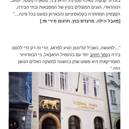
בזכרוני קַמִפֶּה, מאלָה סְטְרָנָה, הראדָצָ'נִי, סְטארֶה מֶסְטוֹ, יוֹזְפוֹב,
וינוֹהְרַאדי, הגנים המוצלים בקיץ של המסבאות ובתי הבירה,
הסֶצֶסיוֹן המתחרה בקלאסיציזם והבארוק כמעט בכל פינה…"
[פַּאבֶל הילֶה, מרצדס-בנץ. תרגום מירי פז.]
"…למעשה, כשביל קלינטון הגיע לפראג, הרי זה רק כדי ללגום
בירה ב
נמר הזהב
יחד עם בּוֹהוֹמיל הראבַּאל, כי הבאדוויזר
האמריקאית היא פשוט שתן בהשווה למשקה האלים הנושן
הזה."