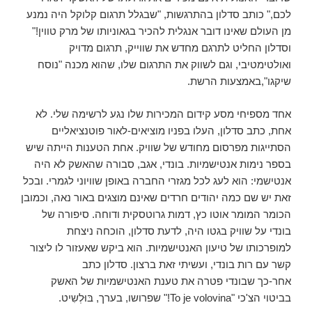
לכם," כותב סדלון בהתרגשות, "שבגלל תרגום קלוקל היה נמנע
מן העולם שאינו דובר אנגלית להכיר בגאוניותו של מרק טווין!"
וסדלון החליט לתרגם מחדש את שווייק, תרגום מדויק
ואולטימטיבי, וגם לשווק את התרגום שלו, שהוא מכנה "נוסח
שיקגו",באמצעות הרשת.
אחד מספיחי מסע קידום המכירות שלו נגע לרשימה שלי. לא
אחת, כתב סדלון, העלו בפניו מוציאים-לאור פוטנציאליים
הסתייגות מפרסום מחודש של שוויק. אחת הטענות הייתה שיש
בספר נימות אנטישמיות. בונדי, אגב, סבורה שהאשק לא היה
אנטישמי: הוא לעג לכל מגזרי החברה באופן שוויוני לגמרי. ובכל
זאת יש שם כמה יהודים חרדים שאינם מוצגים באור נאה, וכמובן
הכומר המומר אוטו כץ, דמות גרוטסקית ודוחה. סיפורה של
בונדי על שוויק בגטו היה, לדעת סדלון, הוכחה ניצחת
למופרכותו של טיעון האנטישמיות. הוא ביקש שאעזור לו ליצור
קשר עם רות בונדי, ועשיתי זאת ברצון. סדלון כתב
אחר-כך שבונדי פטרה את טענת האנטישמיות של האשק
בביטוי הצ'כי "To je volovina!" שפרושו, בערך, בּוּלְשִיט.