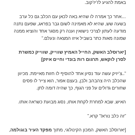
באמת להגיע לז'יז'קוב.
…אחר כך אמרה לו שהיא באה לכאן עם הכלב גם כל ערב
בשעה שש, שהיא לא מאמינה לשום גבר בפראג, שפעם נתנה
מודעה לעתון לצרכי נישואין וענה רק מסגר אחד והוציא ממנה
שמונה מאות כתר בשביל איזו המצאה ונעלם."
[יארוסלב האשק, החייל האמיץ שווייק, שווייק כמשרת
לסרן לוקאש, תרגום רות בונדי וחיים איזק]
"..צ'יזיק עשה עוד נסיון אחד להוסיף לו חזות מאיימת. מכיוון
שהכלב היה צהבהב ולבן, בעצם אפור, הוא צייר לו פסים
שחורים גדולים על פני הגוף, כך שהיה דומה לתן.
האיש, שבא למחרת לקחת אותו, נסוג מבועת כשראה אותו.
"זה כלב נורא!" קרא."
[יארוסלב האשק, המכון הקינולוגי, מתוך
מפקד העיר בוגולמה
,