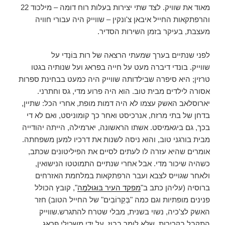
ת
מאוד את שוויק. לצד שתי יצירות בעלות רוח דומה – מילכוד 22
ח
ב
והרפתקאות החייל איבאן צ'ונקין – שווייק היה עבורי חוויה
ח
ל
מעצבת, בעיקר בזמן השירות הסדיר.
ו
ן
ח
ד
לפני שנתיים בערך שמעתי הרצאה של רות בּוֹנְדי על
ש
)
שווייק. בונדי דיברה מעט על חייה בפראג ועל שנותיה בגטו
טרזין; היא סיפרה שבילדותה שווייק היה כמעט בבחינת ספרות
אסורה לילדים מבית טוב. הוא היה פרוע מדי, גס וחתרני.
יארוסלאב האשק עצמו לא היה דמות מופת, אחרי הכל: שתיין,
בדחן של בתי מרזח, אנרכיסט ואחר כך קומוניסט, ואם לא די
בכך, גם ביגאמיסט. אשתו הראשונה, יארמילה, הייתה יהודייה
מבית בורגני טוב, והוא ניסה לשנות את דרכיו למען משפחתה.
אומרים שהיא עזרה לו לעתים לסיים את הפיליטונים שכתב,
כשהיה שיכור מדי. אבל אחרי שנתיים התמוטטו הנישואין,
ולאחר שגוייס לצבא ועבר הרפתקאות במלחמת האזרחים
ברוסיה (עליהן כתב ב"
מפקד העיר בּוּגוּלְמָה
", קובץ הכולל
פנינים מופתיות וגם כמה "בְּקַרוֹבִים" של החייל הטוב) חזר
האשק לצ'כיה, נשוי בשנית, מבלי שטרח להתגרש.שווייק
התקבל בקרירות, שלא לומר בבוז, על ידי משכילי פראג