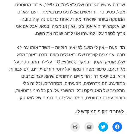
ח
ל
א
ש
שודרה עכשיו הגירסה שלו ל"אליס", מ-1987, עיבוד מחוספס,
ל
ו
ל
)
ו
ן
ק
אפל, פסיכוטי – הראשים אצלו נערפים באמת – ועם האליס
ן
ח
ט
ח
ד
ר
המתוקה ביותר שראיתי מעודי, אחת כריסטינה קוהוטובה.
ד
ש
ו
ש
)
נ
שוואנקמאייר הוא אמן צ'כי, גאון אנימציה ובמאי, אבל אם אני
)
י
(
צריך לספר עליו למישהו אני לרוב שוכח את השם.
נ
פ
ת
ח
מדי פעם – אין לי מושג לפי איזו חוקיות – משדר אותו ערוץ 3
ב
ח
סרטי אנימציה קצרים שלו. באנגליה ראיתי סרט באורך מלא
ל
ו
שלו, אוטיק הקטן – במקור Otesánek – עלילה המבוססת על
ן
ח
אגדת עם, סיפור מפחיד מאוד על יחסי הורים-ילדים, וגם עבודות
ד
ש
וידאו בטייט-מודרן; הדימויים החזותיים שהוא יוצר נצרבים
)
בתודעה: הם מדהימים, מבעיתים, מסחררים, וכל זה בלי
התקציב של מאטריקס ובלי מחשבי-על. רק כל מיני גרוטאות,
בובות עץ וסמרטוטים, חימר ואלמנטים דומים של לואו-טק.
לאתר די מקיף המוקדש לו.
ל
ל
ל
ל
ח
ח
ח
ח
י
צ
צ
צ