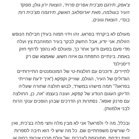
ל
צ'אפק, תירגם מצ'כית אפרים פרויד, הוצאת ירון גולן; מפקד
ו
ן
העיר בוגולמה, מאת יארוסלאב האשק, תירגמה מצ'כית רות
ח
ד
בונדי, הוצאת גוונים.
ש
)
מעולם לא ביקרתי בפראג. זהו וידוי תמוה בעידן חבילות הנופש
הזולות, אני יודע, אבל החשק לבקר בעיר המוזהבת צץ ועלה
מדי פעם בפעם ודעך אחר כך, ומעולם לא נהפך לדחף חזק
באמת. בינתיים התפתח גם איזה חשש, שאמצא שם רק
דיסנילנד
לתיירים, ודוכנים עם חולצות-טי של המונומנטים התיירותיים
הגדולים של העיר, הגולם, שווייק וקפקא ("איך ידעת שהייתי
בפראג?" תמה מישהו במשרד, לבוש חולצה שחורה שעליה
הדיוקן העגום הנודע של קפקא, ועונה בעצמו "אה, כן, החולצה
עם פרנק זאפא". נסתרות הן הדרכים שבהן הופכים ענקי הרוח
לבני אלמוות).
ובכלל, מה לי ולפראג? אני לא מבין מלה וחצי מלה בצ'כית, ואין
לי שורשים משפחתיים שם. כל מה שיש לי הוא חיבה לספרות
קצת נידחת, מתורגמת לעברית, של עולם מרכז אירופי רחוק או