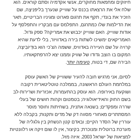
חיזוקים ומחמאות מחוקרים, אנשי אקדמיה וסתם קוראים. הוא
שלח אלי את הרצאתו בכנס על שווייק שנערך בליפּנִיצֶה, שם
הזכיר את בונדי, תקף את תרגום פארוט ומגיניו הבריטיים, תאר
את הדילמות שלו כמתרגם, התפלמס עם מבקריו והתפלסף על
אודות שווייק. האם שווייק יכבוש את אמריקה? ספק גדול.
האמריקאים ימשיכו לשתות בירה באדוויזר, בלי לדעת שהיא
קרויה על שם העיירה באדוויס, ששמה הצ'כי הוא בּוּדְיוֹבִיצֶה,
המקום בו הוצב גדודו של שוויק וממנו יצא להרפתקאותיו.
הבירה שם, די בטוח,
טעימה יותר
.
לסיום, אני מרגיש חובה להעיר ששווייק של האשק עוסק
במלחמת העולם הראשונה, בממלכה טוטליטארית רקובה
ושוקעת באירופה. הוא עוסק בהתעמרות, אכזריות ושרירות-לב
בשם החוק והאידיאולוגיה; בטמטום וקהות חושים של בעלי
שררה ומפקדים; בשנאה אתנית, בשחיתות וחוסר מוסר
המסתתרים מאחורי מסווה דק של מדים ותקנות; בקבלה ללא
עוררין של הסדר הקיים; ובאדם קטן הנשחק בין גלגליה של
מערכת ברוטלית ומנוכרת; בקיצור, אין לו שום זיקה או רלוונטיות
למציאות של ישראל 2003. איזה מזל.