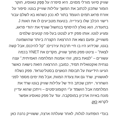
שוויק סיועי מורלי מסוים. היא סיפרה על פֶּפֶּק טאוסיג, חוקר
הומור שתכנן לכתוב את המשך עלילות שווייק בגטו: סיפור על
אזרח פראג תמים העומד בתור לא נכון כשהוא בא לשלם עבור
רישוי הכלב שלו בעירייה. בטעות מטביעים לו את האות J
בתעודה, הוא נאלץ להיסחף בנחשול שגרף את יהודי פראג,
ומגיע לגטו. אותו פפק ידע לצטט בעל-פה קטעים שלמים
משווייק, ופעם נשא את ההרצאה הקצרה ביותר שהושמעה
בגטו, שכידוע היו בו חיי תרבות עירניים: "קל להיכנס, אבל קשה
לצאת" – ציטט פפק מתוך שוויק, מקדים את YNET בכמה
עשורים – "לצאת בזמן, זוהי אמנות המלחמה האמיתית." עצה
נצחית ואקטואלית תמיד, כמובן; ההרצאה הזאת נישאה כאשר
הגיעו הידיעות על תבוסת הנאצים בסטלינגראד. פפק נשלח
לאושוויץ, שרד גם את צעדת המוות, אבל מת ימים מספר לפני
השחרור. ייתכן שכתב היד של עלילות שוויק בגטו שרד את
המלחמה אבל הושמד ע"י הקומוניסטים – וייתכן שהוא עדיין
מונח באיזה ארכיון במוסקבה. עוד על פפק טאוסיג אפשר
לקרוא
כאן
.
בונדי הופתעה לגלות, לאחר שעלתה ארצה, ששווייק נהנה כאן