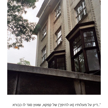
"..דיון על מעלותיו (או להיפך) של קפקא, שאוּץ סגד לו כבורא