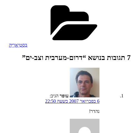
קטגוריות
בֵּסְטִיָארְיָּה
7 תגובות בנושא “דרום-מערבית וצב-ים”
עופר
הגיב:
6 בפברואר 2007 בשעה 22:50
נהדר!