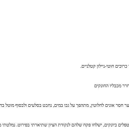
וכים חוטי-ניילון קטלניים.
רר מכבליו החונקים
סוער חסר אונים לחלוטין, מתהפך על גבו במים, נחבט בסלעים ולבסוף מוטל בח
ב, והם הבטיחו שלמרות שהם מטפלים ביונקים, ישלחו פקח שלהם לנקודת הציון שתיארתי בפ