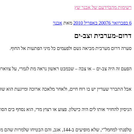
דילוג
רשימות מהבּוֹידעם של אבנר שץ
לתוכן
פורסם
6 בפברואר 2007
6 באפריל 2010
מאת
אבנר
ב
דרום-מערבית וצב-ים
סערה דרום מערבית מביאה גשם ולפעמים כל מיני הפתעות אל החוף.
הפעם זה היה צב-ים – או צבה – שבמבט ראשון נראה מת לגמרי, על צווארו כר
אבל התברר שעדיין יש בו רוח חיים, ולאחר מלאכה ארוכה ומייגעת הוא שוח
הניסיון להחזיר אותו לים היה כישלון. פצוע או רצוץ מדי, הוא נסחף בים ה
טלפנתי למחמל"י, שלא מופיעים ב-144, אג