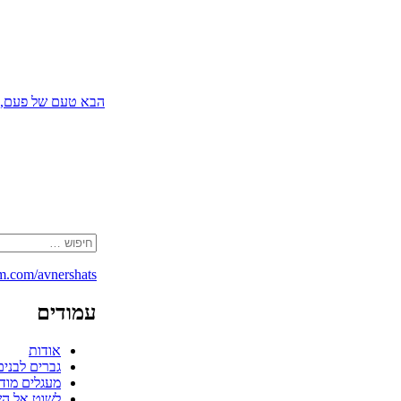
הבא
טעם של פעם, 
חפש:
m.com/avnershats/
עמודים
אודות
גברים לבני
מעגלים מוד
לשוט אל ה