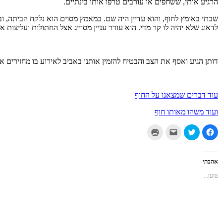
הרגיע אותי, ששחפים או עורבים טרפו אותו בינתיים.
שבתי באומץ לחוף, והוא עדיין היה שם. במאמץ מסוים הוא נלקח הביתה, ו
לדאוג שלא יהיה לו קר מדי. הוא עורר עניין מסוייג אצל החתולות ועליצות א
דותן הגיע ואסף את הצב והבטיח להזמין אותנו באביב לאירוע בו מחזירים
עוד דברים שמצאנו על החוף
ועוד משהו מאותו חוף
לחיצה
לחצו
לחצו
לחצו
לשיתוף
כדי
כדי
כדי
בפייסבוק
לשתף
לשלוח
להדפיס
(נפתח
בטוויטר
את
(נפתח
בחלון
(נפתח
זה
בחלון
חדש)
בחלון
לחבר
חדש)
אהבתי
חדש)
בדואר
אלקטרוני
טוען...
(נפתח
בחלון
חדש)