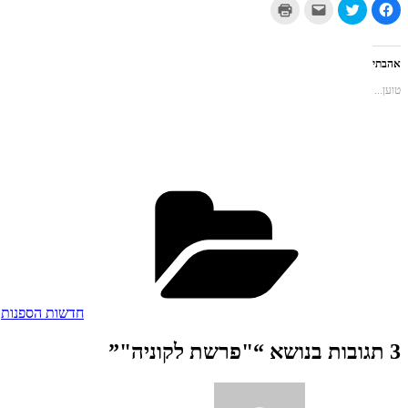
לחיצה
לחצו
לחצו
לחצו
לשיתוף
כדי
כדי
כדי
בפייסבוק
לשתף
לשלוח
להדפיס
(נפתח
בטוויטר
את
(נפתח
בחלון
(נפתח
זה
בחלון
חדש)
בחלון
לחבר
חדש)
אהבתי
חדש)
בדואר
אלקטרוני
טוען...
(נפתח
בחלון
חדש)
קטגוריות
חדשות הספנות
3 תגובות בנושא “"פרשת לקוניה"”