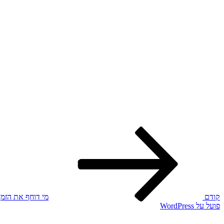
הפוסט
ניווט
הקודם
קודם
מי דוחף את הזמן
פועל על WordPress