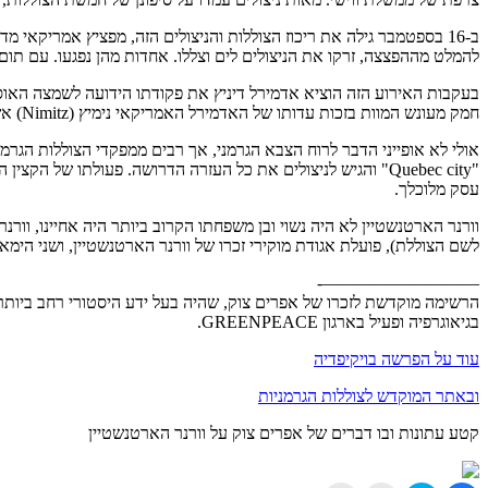
להמלט מההפצצה, זרקו את הניצולים לים וצללו. אחדות מהן נפגעו. עם תום התקיפה
בעקבות האירוע הזה הוציא אדמירל דיניץ את פקודתו הידועה לשמצה האוסרת ע
חמק מעונש המוות בזכות עדותו של האדמירל האמריקאי נימיץ (Nimitz) אשר העיד שגם צוללות אמריקאיות לא עשו שום מאמץ על מנת להגיש עזרה לניצולים מהתקפותיהן.
אולי לא אופייני הדבר לרוח הצבא הגרמני, אך רבים ממפקדי הצוללות הגרמניות לא הקפידו על הפקודה הזאת. וורנר ה
עסק מלוכלך.
לשם הצוללת), פועלת אגודת מוקירי זכרו של וורנר הארטנשטיין, ושני הימא
—————————-
הרשימה מוקדשת לזכרו של אפרים צוק, שהיה בעל ידע היסטורי רחב ביותר, 
בגיאוגרפיה ופעיל בארגון GREENPEACE.
עוד על הפרשה בויקיפדיה
ובאתר המוקדש לצוללות הגרמניות
קטע עתונות ובו דברים של אפרים צוק על וורנר הארטנשטיין