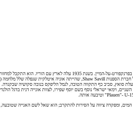
אפרים צוק (צוקר) שנפטר בינואר השנה בחיפה, נולד בשנת 1922 בגרמניה, בפרנקפ
ל פני המים, ומפקדה ציווה על הסירות להתקרב; הוא שאל לשם האנייה שטובע