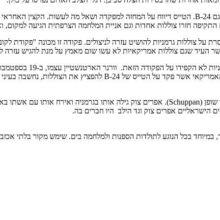
ב-16 בספטמבר גילה את ריכוז הצוללות והניצולים הזה, מפציץ אמריקאי מדגם 24-B. הטייס דיווח על המחזה 
 חזרו צוללות אחדות וגם אניית המלחמה הצרפתית הגיעה למקום, ואספה את שארית הנ
ל צוללות גרמניות להושיט עזרה לניצולים. פקודה זו מכונה "פקודת לקוניה"
ארטנשטיין עצמו, ב-19 בספטמבר 1942, שבוע אחרי טיבוע "לקוניה", טיבע אנייה בריטית נוספת בשם
"Quebec city" והגיש לניצולים את כל העזרה הדרושה. פעולתו של הקצי
ים הישראליים אפרים צוק וגד הילב היו חברים בה.
במיוחד בכל הנוגע לתולדות הספנות ולמלחמה בים. שימש מקור בלתי אכזב ש