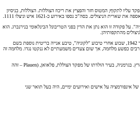
למפקדה ושאל מה לעשות. הקצין האחראי פקד עליו לתקוף; המטוס חזר והפציץ את ריכוז הצוללות. הצוללות, בניסיון
יצולים. בסה"כ נספו באירוע כ-1621 איש וניצלו 1111.
. על פקודה זו הוא נתן את הדין בפני הטריבונל הבינלאומי בנירנברג. הוא
ן האמריקאי אשר פקד על הטייס של 24-B להפציץ את הצוללות, נחשבה בעיני רבים כפשע מלחמה, אך שום צעדים משמעתיים לא ננקטו נגדו. מלחמה זה
וורנר הארטנשטיין לא היה נשוי ובן משפחתו הקרוב ביותר היה אחיינו, וורנר שופן (Schuppan). אפרים צוק גילה אותו בגרמניה ואירח אותו עם אשתו בארץ. בגרמניה, בעיר הולדתו של מפקד הצוללת, פלאואן, (Plauen – זהה
ל אינפורמציה על אישים ואירועים ימיים, היה בעל תואר שני