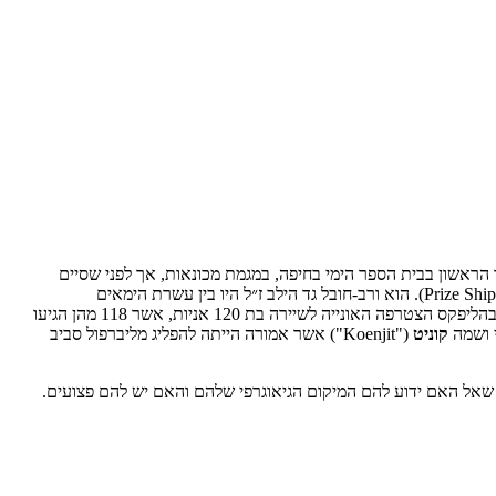
ורט-על-המיין. בשנת 1935 עלה לארץ עם הוריו. הוא התקבל למחזור הראשון בבית הספר הימי בחיפה, במגמת מכונאות, אך לפני שסיים
(Verbania), של חברת הספנות Shaw Savill, שהייתה אוניה איטלקית שנפלה שלל מלחמה (Prize Ship). הוא ורב-חובל גד הילב ז״ל היו בין עשרת הימאים
הארץ-ישראלים שצורפו להפלגה זו על ידי הבריטים. האונייה הפליגה דרך תעלת סואץ, סביב כף התקווה הטובה, לנמל הליפקס בנובה סקושיה שבקנדה. בהליפקס הצטרפה האונייה לשיירה בת 120 אניות, אשר 118 מהן הגיעו
קוניט
("Koenjit") אשר אמורה הייתה להפליג מליברפול סביב
ה, שאל האם ידוע להם המיקום הגיאוגרפי שלהם והאם יש להם פצועים.