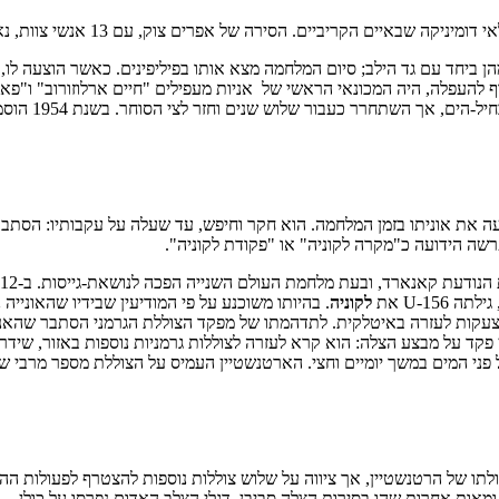
ביחד עם גד הילב; סיום המלחמה מצא אותו בפיליפינים. כאשר הוצעה לו, 
עפלה, היה המכונאי הראשי של אניות מעפילים "חיים ארלוזורוב" ו"פאן 
חמת העולם השנייה הפכה לנושאת-גייסות. ב-12 בספטמבר 1942, בדיוק ארבעה חודשים אחרי טיבוע
לקוניה
. בהיותו משוכנע על פי המודיעין שבידיו שהאוני
ם ו-160 שומרים פולניים. הארטנשטיין פקד על מבצע הצלה: הוא קרא לעזרה לצוללות גרמניות נוס
תו של הרטנשטיין, אך ציווה על שלוש צוללות נוספות להצטרף לפעולות הה
ומאות אחרות שהו בסירות הצלה סביבן. דגלי הצלב האדום נפרסו על כולן.