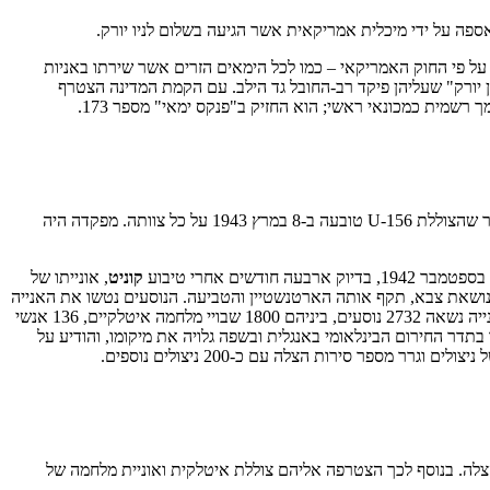
על פי החוק האמריקאי – כמו לכל הימאים הזרים אשר שירתו באניות
יורק" שעליהן פיקד רב-החובל גד הילב. עם הקמת המדינה הצטרף
אפרים לא שכח את התנהגותו האצילה של מפקד הצוללת הגרמנית שהטביעה את אוניתו בזמן המלחמה. הוא חקר וחיפש, עד שעלה על עקבותיו: הסתבר שהצוללת U-156 טובעה ב-8 במרץ 1943 על כל צוותה. מפקדה היה
קוניט
, אונייתו של
יה נושאת צבא, תקף אותה הארטנשטיין והטביעה. הנוסעים נטשו את האנייה
והיא טבעה במהירות; כאשר ההתקרבה צוללת אל מקום טביעתה, נשמעו צעקות לעזרה באיטלקית. לתדהמתו של מפקד הצוללת הגרמני הסתבר שהאנייה נשאה 2732 נוסעים, ביניהם 1800 שבויי מלחמה איטלקיים, 136 אנשי
פות באזור, שידר בתדר החירום הבינלאומי באנגלית ובשפה גלויה את מיקומו, והודיע על
צלה. בנוסף לכך הצטרפה אליהם צוללת איטלקית ואוניית מלחמה של