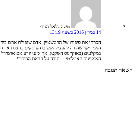
משה צלאל
הגיב:
14 במרץ 2016 בשעה 13:19
הכרתי את סיפורו של הרטשטיין, אדם שנפילת ארצו בידי
האמריקני שהורה להפציץ אנשים העוסקים בהצלת אזרחים, ו
במקלעים (באוקיינוס השקט), אך אינני יודע אם אדמירל קי
האוקיינוס האטלנטי… תודה על הבאת הסיפור!
השאר תגובה