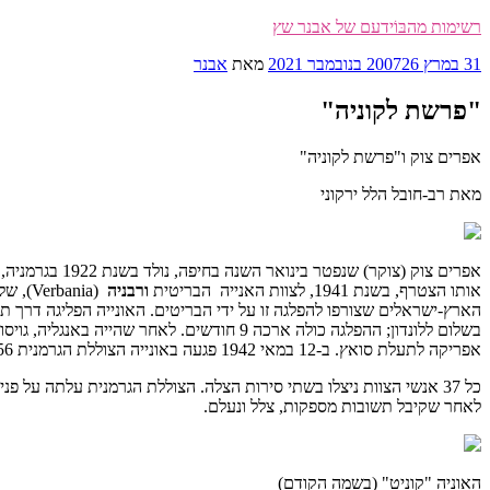
דילוג
רשימות מהבּוֹידעם של אבנר שץ
לתוכן
פורסם
31 במרץ 2007
26 בנובמבר 2021
מאת
אבנר
ב
"פרשת לקוניה"
אפרים צוק ו"פרשת לקוניה"
מאת רב-חובל הלל ירקוני
אותו הצטרף, בשנת 1941, לצוות האנייה הבריטית
ורבניה
בשלום ללונדון; ההפלגה כולה ארכה 9 חודשים. לאחר שהייה באנגליה, גויסו השניים, וימאי ישראלי נוסף בשם יוסף שפירו, לצוות אונייה דנית בדגל הולנדי ושמה
אפריקה לתעלת סואץ. ב-12 במאי 1942 פגעה באונייה הצוללת הגרמנית Plauen"- U-156" וטיבעה אותה.
כל 37 אנשי הצוות ניצלו בשתי סירות הצלה. הצוללת הגרמנית עלתה ע
לאחר שקיבל תשובות מספקות, צלל ונעלם.
האוניה "קוניט" (בשמה הקודם)