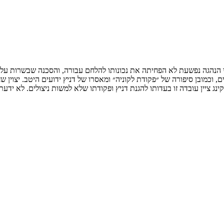
 הנהגה נפשעת לא הפחיתה את נכונותו להלחם עבורה, והסכנה שבשרות על צ
כמובן סיפורה של ״פקודת לקוניה״ ומאסרו של דניץ ידועים היטב. יצוין שצ
נג ציין עובדה זו בעדותו להגנת דניץ ופקודתו שלא למשות ניצולים. לא ידעת