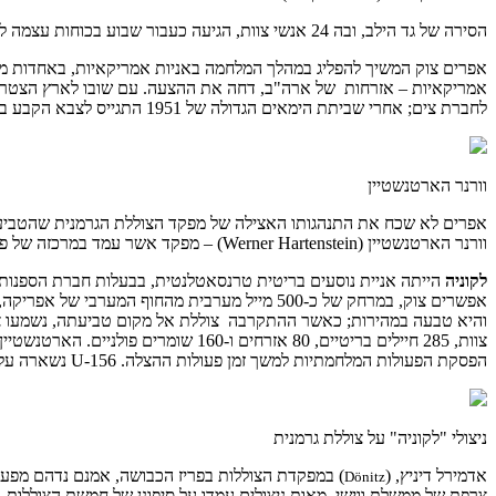
הסירה של גד הילב, ובה 24 אנשי צוות, הגיעה כעבור שבוע בכוחות עצמה לאי דומיניקה שבאיים הקריביים. הסירה של אפרים צוק, עם 13 אנשי צוות, נאספה על ידי מיכלית אמריקאית אשר הגיעה בשלום לניו יורק.
אפרים צוק המשיך להפליג במהלך המלחמה באניות אמריקאיות, באחדות מהן 
אמריקאיות – אזרחות של ארה"ב, דחה את ההצעה. עם שובו לארץ הצטרף לה
לחברת צים; אחרי שביתת הימאים הגדולה של 1951 התגייס לצבא הקבע בחיל-הים, אך השתחרר כעבור שלוש שנים וחזר לצי הסוחר. בשנת 1954 הוסמך רשמית כמכונאי ראשי; הוא החזיק ב"פנקס ימאי" מספר 173.
וורנר הארטנשטיין
וורנר הארטנשטיין (Werner Hartenstein) – מפקד אשר עמד במרכזה של פרשה הידועה כ"מקרה לקוניה" או "פקודת לקוניה".
לקוניה
הייתה אניית נוסעים בריטית טרנסאטלנטית, בבעלות חברת הספנות הנודעת קאנארד, ובעת מל
אפשרים צוק, במרחק של כ-500 מייל מערבית מהחוף המערבי של אפריקה, גילתה U-156 את
צוות, 285 חיילים בריטיים, 80 אזרחי
הפסקת הפעולות המלחמתיות למשך זמן פעולות ההצלה. U-156 נשארה על פני המים במשך יומיים וחצי. הארטנשטיין העמיס על הצוללת מספר מרבי של ניצולים וגרר מספר סירות הצלה עם כ-200 ניצולים נוספים.
ניצולי "לקוניה" על צוללת גרמנית
אדמירל דיניץ, (
) במפקדת הצוללות בפריז הכבושה, אמנם נדהם מפעול
D
ö
nitz
צרפת של ממשלת ווישי. מאות ניצולים עמדו על סיפונן של חמשת הצוללות, 