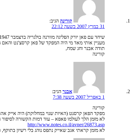
קורינה
הגיב:
31 במרץ 2007 בשעה 22:12
שיחד עם פאן יורק הפליגה מוורנה בולגריה בדצמבר 1947 והגיעה לקפריסין…
מעניין אותי מאד מי היה המפקד של פאן קרסצ'נט והאם גד
תודה אבנר וחג שמח,
קורינה
אבנר
הגיב:
1 באפריל 2007 בשעה 7:38
קורינה
מפקד הפאן קרסנט (האיות שנוי במחלוקת) היה אייק אהרונו
לא מזמן הלך לעולמו פאפא – עוד דמות הקשורה לסיפור 
http://www.notes.co.il/avner/26873.asp
לא מזמן קראתי אגב שאייק נתפס נוהג בלי רשיון בתוקף, ו