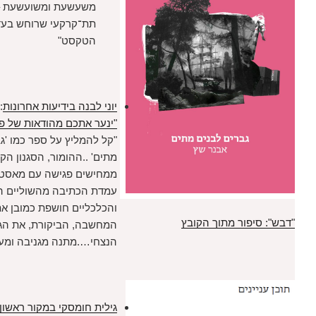
משעשעת ומשועשעת – מעין זרם
תת־קרקעי שרוחש בעדינות תחת
הטקסט"
יוני לבנה בידיעות אחרונות
:
"ינער אתכם מהודאות של פייסבוק"
"קל להמליץ על ספר כמו 'גברים לבנים
מתים' ..ההומור, הסגנון הקל, המדויק,
ממחישים פגישה עם מאסטר בשיא אונו.
עמדת הכתיבה מהשוליים התרבותיים
והכלכליים חושפת כמובן את חדות
ר מתוך הקובץ
המחשבה, הביקורת, את הגרוּב
הנצחי….מתנה מגניבה ומעודדת"
גילית חומסקי במקור ראשון