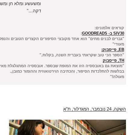
ומשעשע ומלא חן ומשוח באירוניה
דקה…"
נים:
:
ם מתים" הוא אחד מקובצי הסיפורים הקצרים הטובים והנפלאים שקראתי
וב שקראתי בעברית השנה, בקלות."
באובססיה הזו את המופת שבספר. אובססיה המתגלגלת מאיסוף הפרטים
כדות הסיפור, והכתיבה הוירטואוזית וההומור כמובן,.