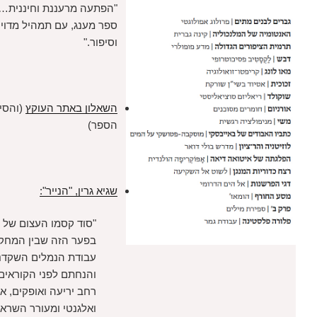
"הפתעה מרעננת וחיננית…משובב נפש…
ספר מענג, עם תמהיל מדויק של אמת
וסיפור."
השאלון באתר העוקץ
(והסיפור "משי" מתוך
הספר)
שגיא גרין, "הנייר":
"סוד קסמו העצום של הספר כולו:
בפער הזה שבין המחקר המאומץ,
עבודת הנמלים השקדנית והמלומדת…
והנחתם לפני הקוראים באופן מרתק,
רחב יריעה ואופקים, אינטליגנטי
ואלגנטי ומעורר השראה ומושך