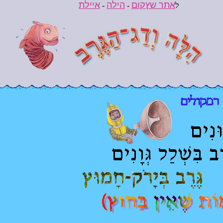
אתר שץקום
הילה
איילת
ל
-
-