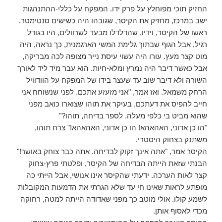
החזיק תוכי מפוחלץ על פרק ידו. המפקח על כללי-ההתנהגות
ישב במרכז, מחזיק את הקיסר, שגובהו היה כשישים סנטימטר.
ראשו של הקיסר, וידיו, שהדלדלו מבעד לשרוולים, היו בגודל
רגיל, אבל הגוף שבתוך גלימת המשי הארגמנית, כך נראה, היה
מוט קצר מעץ. עורו היה עשוי עיסת נייר מצופה לכה מבריקה,
אבל כאשר דיבר היה נמרץ ומלא-חיות. הוא עבר מיד ליד לאורך
השורה ולא דיבר שוב עד שעצר בידו של המפקח על הוודוויל
הרחק משמאל. ואז אמר, "אני מזעזע אתכם. לפני שנשוחח אני
חייב להפיס את דעתכם, בעיקר את תוהו שצוארו כואב מפני
שהוא מביט בי כלפי מעלה. לספר בדיחה, תוהו?"
"הו כן אדוני, האהאהא! הו כן אדוני, האהאהא!" צרח תוהו,
משתנק בצחוק היסטרי.
הקיסר אמר, "אתה אינך זקוק לבדיחה. אתה כבר צוחק באושר!"
הבנתי שזאת הייתה הבדיחה של הקיסר, ופלטתי פרץ-צחוק
קצר לאות הערכה. ידעתי שהקיסר אינו אנושי, אבל הייתי כה
מופתע לראות שאינו חי עד שלא הגרתי את הדמעות המקובלות
לשמע קולו. אולי מוטב כך מפני שאדודה הייתה למטה, רחוקה
מכדי לאסוף אותן.