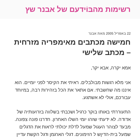
ילוג
רשימות מהבּוֹידעם של אבנר שץ
תוכן
פורסם
22 באפריל 2005
מאת
אבנר
ב
חמישה מכתבים מאימפריה מזרחית
– מכתב שלישי
אמא יקרה, אבא יקר,
אני מלא רגשות מבולבלים. ראיתי את הקיסר לפני יומיים. הוא
איננו מה שחשבתי. אם אתאר את הכל בזהירות רבה, במיוחד
עבורכם, אולי לא אשתגע.
התעוררתי באותו בוקר כרגיל ושכבתי בשלווה בזרועותיה של
אדודה. לא ידעתי שזהו יומי השלו האחרון. חדרנו פונה צפונה.
מבעד לצוהר העגול שמעל לדלת יכולתי לראות את הדגלים
שמעל בית-הדיןש ל הזימונים. דגלי הארגמן ודגל הקשת עדיין