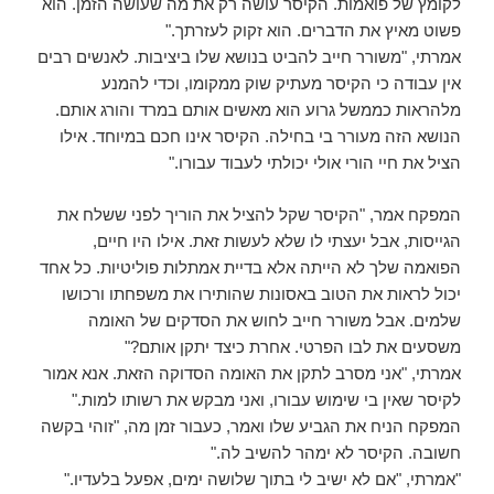
לקומץ של פואמות. הקיסר עושה רק את מה שעושה הזמן. הוא
פשוט מאיץ את הדברים. הוא זקוק לעזרתך."
אמרתי, "משורר חייב להביט בנושא שלו ביציבות. לאנשים רבים
אין עבודה כי הקיסר מעתיק שוק ממקומו, וכדי להמנע
מלהראות כממשל גרוע הוא מאשים אותם במרד והורג אותם.
הנושא הזה מעורר בי בחילה. הקיסר אינו חכם במיוחד. אילו
הציל את חיי הורי אולי יכולתי לעבוד עבורו."
המפקח אמר, "הקיסר שקל להציל את הוריך לפני ששלח את
הגייסות, אבל יעצתי לו שלא לעשות זאת. אילו היו חיים,
הפואמה שלך לא הייתה אלא בדיית אמתלות פוליטיות. כל אחד
יכול לראות את הטוב באסונות שהותירו את משפחתו ורכושו
שלמים. אבל משורר חייב לחוש את הסדקים של האומה
משסעים את לבו הפרטי. אחרת כיצד יתקן אותם?"
אמרתי, "אני מסרב לתקן את האומה הסדוקה הזאת. אנא אמור
לקיסר שאין בי שימוש עבורו, ואני מבקש את רשותו למות."
המפקח הניח את הגביע שלו ואמר, כעבור זמן מה, "זוהי בקשה
חשובה. הקיסר לא ימהר להשיב לה."
"אמרתי, "אם לא ישיב לי בתוך שלושה ימים, אפעל בלעדיו."