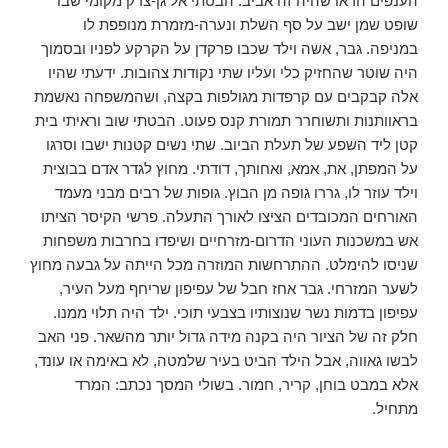
הענפים הראו שהיה זה אביב. הבטתי אל גן-צדק מקומי שבו
שופט שמן ישב על סף השלת ונערה-מזמרת מנופפת לו
במניפה. גבר, אשה וילד שכבו פרקדן על הקרקע לפניו ובסמוך
היה שוטר שהחזיק כלי ועליו שתי נקודות צהובות. ידעתי שהיו
אלה קבקבים עם קרפדות מגולפות בקצה, ושהמשפחה נאשמת
בראוותנות ותשוחרר תמורת קנס פעוט. הבטתי שוב וראיתי בית
קטן ליד השפע של תעלת הביוב. שתי נשים קטנות ישבו וסרגו
על המפתן, את, אמא, ואחותך, דודתי. מחוץ לגדר אדם בבוצית
וילד עוזר לו, גררו גופה מן הבוץ. גופות של רבים מבני מעמד
האורחים המכובדים הציצו לאורך התעלה. פרשי הקיסר הציתו
אש במשכנות העוני הדרום-מזרחיים ושיפדו בחרבות משפחות
שניסו להימלט. ההתרחשות המוזרה מכל הייתה על גבעה מחוץ
לשער המזרחי. גבר אחז חבל של עפיפון שריחף מעל העיר,
עפיפון בדמות נשר שנוצותיו בצבעי תוכי. ילד היה תלוי ממנו.
חלק זה של הציור היה בקנה מידה גדול יותר מהשאר. פני האב
לבשו גאווה, אבל הילד הביט בעיר שלמטה, לא באימה או עונד,
אלא במבט בוחן, קריר, חמור. בשולי המסך נכתב: המרד
מתחיל.