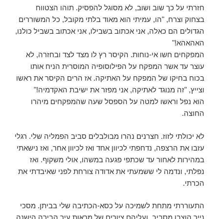
חזרתי על כך שוב ושוב, לא מסוגל להפסיק. תוהו הצטווח
בצחוק וצרח, "הו, עמיתי הוא מאוד בלתי מקובל, כל המשוררים
הגדולים הם כאלה, אני אכתוב בשבילו, אני אכתוב בשביל כולנו,
האהאהא!"
המפקחים חשו אי-נוחות. הקיסר רץ לו מצד לצד ובחזרה, לא
עוצר עד אשר המפקח על הפילוסופיה המוסרית הניח אותו
בכוח בחיקו של המפקח על האתיקה. אז הרים הקיסר את ראשו
וצייץ, "זה מנוגד לאתיקה, אני מפזר את ישיבת האקדמיה!"
הוא נפל וראשו למטה על הספסל שעה שהמפקחים מיהרו
החוצה.
לא יכולתי לזוז. חצרנים נהרו מבולבלים סביב הפמליה שלי. רגלי
עזבו את הרצפה, נדחפתי לכיוון אחד ואז לכיוון אחר, ואז נישאתי
במהירות לאחור עד שכתפי פגעה במשהו, אולי משקוף. ואז
נפלתי, ונדמה לי ששמעתי את אדודה צורחת לפני שאיבדתי את
הכרתי.
התעוררתי מתחת לשמיכה על כסא-הכתיבה שלי בביתן. מסכי
נייר הוצבו מסביב, ועליהם ציורים של מראות עיר הבירה הישנה