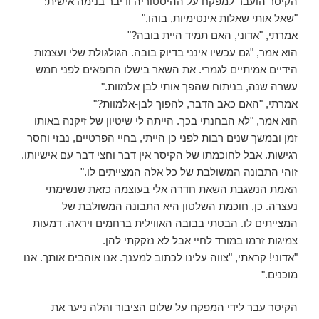
הקיסר הועבר למפקח על ההיסטוריה ודיבר בנימה אישית:
"שאל אותי שאלות אינטימיות, בוהו."
אמרתי, "אדוני, האם תמיד היית בובה?"
הוא אמר, "גם עכשיו אינני בדיוק בובה. הגולגולת שלי ועצמות
הידיים אמיתיים לגמרי. את השאר בישלו הרופאים לפני חמש
עשרה שנה, בניתוח שהפך אותי לבן אלמוות."
אמרתי, "האם כאב הדבר, להפוך לבן-אלמוות?"
הוא אמר, "לא הבחנתי בכך. הייתה לי שיטיון של זיקנה באותו
זמן ובמשך שנים רבות לפני כן הייתי, בחיי הפרטיים, נבזי וחסר
רגישות. אבל לחוכמתו של הקיסר אין דבר וחצי דבר עם אישיותו.
זוהי התבונה המשולבת של כל אלה המצייתים לו."
האמת הנשגבת השאת חדרה אלי בעוצמה כזאת שנשימתי
נעצרה. כן, חוכמת השלטון היא התבונה המשולבת של
המצייתים לו. הבטתי בבובה האווילית ברחמים ויראה. דמעות
צמיגות זרמו במורד לחיי אבל לא נזקקתי להן.
"אדוני! קראתי, "צווה עלינו לכתוב למענך. אנו אוהבים אותך. אנו
מוכנים."
הקיסר עבר לידי המפקח על שלום הציבור והלה ניער את