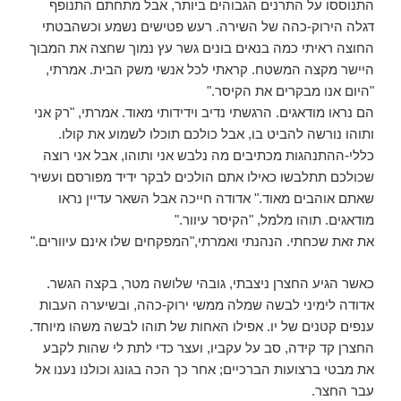
התנוססו על התרנים הגבוהים ביותר, אבל מתחתם התנופף
דגלה הירוק-כהה של השירה. רעש פטישים נשמע וכשהבטתי
החוצה ראיתי כמה בנאים בונים גשר עץ נמוך שחצה את המבוך
היישר מקצה המשטח. קראתי לכל אנשי משק הבית. אמרתי,
"היום אנו מבקרים את הקיסר."
הם נראו מודאגים. הרגשתי נדיב וידידותי מאוד. אמרתי, "רק אני
ותוהו נורשה להביט בו, אבל כולכם תוכלו לשמוע את קולו.
כללי-ההתנהגות מכתיבים מה נלבש אני ותוהו, אבל אני רוצה
שכולכם תתלבשו כאילו אתם הולכים לבקר ידיד מפורסם ועשיר
שאתם אוהבים מאוד." אדודה חייכה אבל השאר עדיין נראו
מודאגים. תוהו מלמל, "הקיסר עיוור."
את זאת שכחתי. הנהנתי ואמרתי,"המפקחים שלו אינם עיוורים."
כאשר הגיע החצרן ניצבתי, גובהי שלושה מטר, בקצה הגשר.
אדודה לימיני לבשה שמלה ממשי ירוק-כהה, ובשיערה העבות
ענפים קטנים של יו. אפילו האחות של תוהו לבשה משהו מיוחד.
החצרן קד קידה, סב על עקביו, ועצר כדי לתת לי שהות לקבע
את מבטי ברצועות הברכיים; אחר כך הכה בגונג וכולנו נענו אל
עבר החצר.