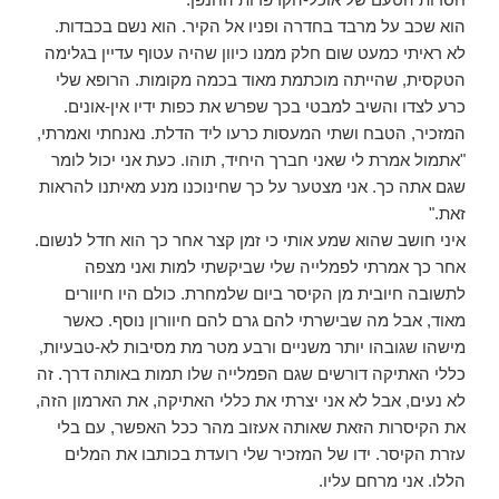
הוא שכב על מרבד בחדרה ופניו אל הקיר. הוא נשם בכבדות.
לא ראיתי כמעט שום חלק ממנו כיוון שהיה עטוף עדיין בגלימה
הטקסית, שהייתה מוכתמת מאוד בכמה מקומות. הרופא שלי
כרע לצדו והשיב למבטי בכך שפרש את כפות ידיו אין-אונים.
המזכיר, הטבח ושתי המעסות כרעו ליד הדלת. נאנחתי ואמרתי,
"אתמול אמרת לי שאני חברך היחיד, תוהו. כעת אני יכול לומר
שגם אתה כך. אני מצטער על כך שחינוכנו מנע מאיתנו להראות
זאת."
איני חושב שהוא שמע אותי כי זמן קצר אחר כך הוא חדל לנשום.
אחר כך אמרתי לפמלייה שלי שביקשתי למות ואני מצפה
לתשובה חיובית מן הקיסר ביום שלמחרת. כולם היו חיוורים
מאוד, אבל מה שבישרתי להם גרם להם חיוורון נוסף. כאשר
מישהו שגובהו יותר משניים ורבע מטר מת מסיבות לא-טבעיות,
כללי האתיקה דורשים שגם הפמלייה שלו תמות באותה דרך. זה
לא נעים, אבל לא אני יצרתי את כללי האתיקה, את הארמון הזה,
את הקיסרות הזאת שאותה אעזוב מהר ככל האפשר, עם בלי
עזרת הקיסר. ידו של המזכיר שלי רועדת בכותבו את המלים
הללו. אני מרחם עליו.