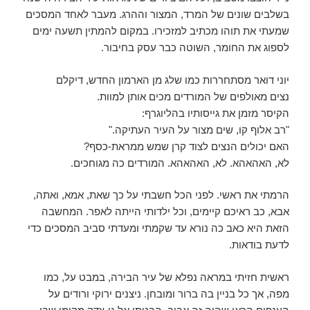
בשלבים שונים של המרד, המצור וההרג. מעבר לאחד המסכים
שמעתי את תוהו מכתיב למזכירו. במקום להמתין תשעה ימים
לספוג את החומר, השוטה כבר עסק בחיבור.
יוני דואר מסתחררות כמו שלג מן הארמון החדש, דיקלם
נצים מאולפים של המורדים מכים אותן למוות.
הקיסר מזמן את גייסותיו בהליוגרף:
"רב אלוף קו, שים מצור על העיר העתיקה."
האם יכולים הנצים לצוד קרן שמש ממראת-כסף?
לא, האהאהא. לא, האהאהא. המורדים כה מגוחכים.
הרמתי את ראשי. לפני הכל חשבתי על כך שאת, אמא, ואתה,
אבא, כב ראיכם קיימים, וכל ילדותי הייתה לאפר. המחשבה
הזאת היא כאב כה נורא עד שקמתי ומעדתי סביב המסכים כדי
לדעת בודאות.
ראשית חזיתי במראה נפלא של עיר הבירה, במבט על, כמו
מפה, אך כל בניין בה ברור ומובחן. ניצנים ירוקי ורודים על