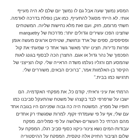
המסע נמשך שעה אבל גם לו נמשך יום שלם לא היה מעייף
אותי. לא הייתי מסוגל להתעייף, כמו אבן נופלת בדרכה לאדמה.
חשתי מרומם, חזק, ועם זאת מלא נחישות שליוה. המשטחים
שחצינו הפכו עשירים וגדולים יותר: מדרכות של marquetry
ופסיפסים, ספים של ארד ונחושת, שטיחים ארוגים מעשה אומן
ופרוות נדירות. חצינו יותר מאשר גשר אחד כי שמעתי את קול
הפכפוך של נהר גדול או אגם. החצרן הכה לבסוף בגונג לאות
שהמסע תם ורגליו נעלמו משדה הראייה שלי. קולו הצייצני של
הקיסר בן-האלמוות אמר, "ברוכים הבאים, משוררים שלי.
תרגישו כמו בבית."
הרמתי את עיני וראיתי, קודם כל, את מפקחי האקדמיה. הם
ישבו על שרפרפי לבד בקצהו של משטח שהתעקל סביבנו כמו
חופיו של מפרץ. המשטח היה כה גבוה שפניהם היו בגובה אחד
עם שלי, אף על פי שעמדתי זקוף. למרות שפגשתי רק אחדים
מהם הכרתי כל העשרים-ושלושה על פי סמליהם. מפקח
עבודות-המים נשא צינור-ניקוז כסוף סביב רגלו, המפקח על
שלום הציבור החזיק אלה טקסית, המפקח על ההיסטוריה