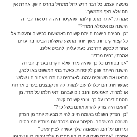
מעשה עצמו. כל דבר חדש גדול מתחיל בהרס הישן. אחרת אין
הם אלא רצף מתמשך."
אמרתי, "אתה מתכוון לומר שהקיסר היה הורס את הבירה
הישנה גם אלמלא המרד?"
"כן. הבירה הישנה הייתה קשורה באמצעות כבישים ותעלות אל
כל קצווי קיסרות. משך יותר מתשע שושלות הביטו בה ערים
אחרות לבקש הדרכה. כעת עליהן להביט אלינו.
אמרתי, "היה מרד?"
"אנו בטוחים כל כך שהיה מרד שלא חקרנו בעניין. הבירה
הישנה הייתה שוק לקיסרות. כאשר בתי המשפט באו לכאן,
הבאנו את השווקים עמנו. לאזרחים שנותרו מאחור היו שלוש
אפשרויות. הם יכלו לרעוב למוות, להיות קבצנים בערים אחרות,
או למרוד. האמיצים והנבונים שבהם ודאי חלמו על מרד. מן
הסתם דיברו על כך. וזוהי קשירת-קשר.
"והאם היה צודק להרוג אותם בשל כך?"
"כן. הצדק השולט באומה חייב להיות מבעית יותר מן הצדק
השולט במשפחה. הקיסר עצמו מכבד את מורדיו המובסים
ומרחם עליהם. הפואמה שלך עשויה לציין זאת. "
אמרתי, "אמרת פעם שהורי היו חסרי תועלת עבורי כיוון שהזמן