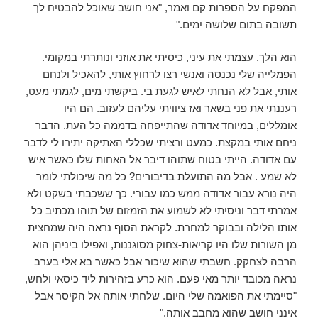
המפקח על הספרות קם ואמר, "אני חושב שאוכל להבטיח לך
תשובה בתום שלושה ימים."
הוא הלך. עצמתי את עיני, כיסיתי את אוזני ונותרתי במקומי.
הפמלייה שלי נכנסה ואנשי רצו לרחוץ אותי, להאכיל ולנחם
אותי, אבל לא הנחתי לאיש לגעת בי. ביקשתי מים, לגמתי מעט,
רעננתי את פני בשאר ואז ציוויתי עליהם לעזוב. הם היו
אומללים, במיוחד אדודה שהתייפחה בדממה כל העת. הדבר
ניחם אותי במקצת. כמעט ורציתי שכללי האתיקה יתירו לי לדבר
עם אדודה. הייתי בטוח שתוהו דיבר אל האחות שלו כאשר איש
לא שמע . אבל מה התועלת בדיבורים? כל מה שיכולתי לומר
היה נורא עבור אדודה ממש כמו עבורי. כך ששכבתי בשקט ולא
אמרתי דבר וניסיתי לא לשמוע את הזמזום של תוהו מכתיב כל
אותו הלילה ובבוקר למחרת. לקראת הסוף נראה היה שמחצית
מן השורות שלו היו קריאות-צחוק מסוגננות, ואפילו ביניהן הוא
הרבה לצחקק. חשבתי שהוא שיכור אבל כאשר בא אלי בערב
נראה מכובד יותר מאי פעם. הוא כרע בזהירות ליד כיסאי ולחש,
"סיימתי את הפואמה שלי היום. שלחתי אותה אל הקיסר אבל
אינני חושב שהוא מחבב אותה."