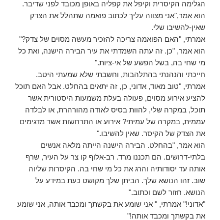
הגלימה הקיסרית וקיפל את קפליה באופן מכובד לפני שדיבר.
הוא אמר,"אני מצווה עליך לכתוב פואמה שתהלל את הצדק
שאין-להשיבו שלי.
אמרתי, "האם הפואמה צריכה להזכיר מעשה מסוים של צדק?"
הוא אמר, "כן. זה עתה השמדתי את עיר הבירה הישנה, ואת כל
מי שחי בה, בשל הפשע של אי-ציות."
חייכתי והנהנתי בהתלהבות, וחשבתי שלא שמעתי היטב.
אמרתי, "טוב מאוד, אדוני, כן, זה יתאים בהחלט. אבל האם תוכל
להציע אירוע מסוים, פעולה בעלת משמעות היסטורית אשר
תוכל, במקרה שלי, להוות בסיס לאודה מהורהרת, או לבלדה
עממית, במקרה של עמיתי? אירוע או התרחשות אשר מדגימים
את הצדק של הקיסר. שאין להשיבו."
הוא אמר, "בהחלט. הבירה הישנה הייתה מלאה אנשים
בלתי-דרושים. הם תכננו מרד. רב-אלוף קו צר על העיר, שרף
אותה עד יסודותיה והרג את כל מי שחי בה. הקיסרות שליוה
שוב. זהו הנושא שלך. הביתן שלך מקושט כעת במידע על
הנושא. חזור לשם וכתוב."
"אדוני!" אמרתי, " אני שומע את בקשתך ומכבד אותה, אני שומע
את בקשתך ומכבד אותה!"