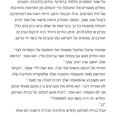
על שאר המסכים חלפתי ברפרוף. בתים בלהבות, המונים
נופלים מגשרים אל התעלות כדי להמלט מן הפרסות והחרבות
של חיל הפרשים. אילו הבטתי היטב הייתי רואה את דמויותיכם
בקהל שוב ושוב. המסך האחרון הראה מישור של אפר חרוץ
תעלות סתומות כל כך בהריסות עד שלא נראו בהן מים כלל,
נקיים או מלוכלכים. סימן החיים היחיד היה להקות עורבים
ועורבנים, צפופים על הקרקע כמו זבובים על בשר חי ונרקב.
שמעתי שיעול מתנצל ומצאתי את המפקח על הספרות לצדי.
הוא החזיק מגש עם צפחת ושני גביעים עליו. הוא אמר, "הרופא
שלך חושב שיין ייטיב עמך."
חזרתי אל הכסא והשתרעתי עליו. הוא ישה לידי ואמר, "הקיסר
התרשם מאוד מעוצמת התגובה שלך שלפקודת-הכתיבה שלו.
הוא משוכנע שהפואמה שלך תהיה דגולה עד מאוד."
לא אמרתי דבר. הוא מילא את הגביעים ביין וטעם מאחד מהם.
אני לא טעמתי. הוא אמר, “רצית פעם לכתוב על בניית הארמון
החדש. זה היה נושא טוב לפואמה?"
"כן."
אבל בניית הארמון החדש והחרבת הבירה הישנה הם אותו