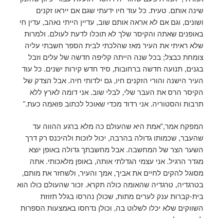
שינה אותם. טעית. כל עוד חיו ידעתי שגם אם ייראו זקנים
ושונים, וגם אם לא אראה אותם שוב, עדיין הייתי נאהב, עדין חי
באופנים שאתה והקיסר שלך לא תוכלו לדעת לעולם. ולמרות
שלא ראיתי את העיר מאז שהלכתי לבית הספר חשבתי עליה
צומחת כבצל; בכל שנה הייתה קליפה חדשה של עלים וזבל
בגנים, תנועה חדשה ברחובות, סיד חדש קירות ישנים. כל עוד
העיר הישנה והורי הזקנים חיו, גם ילדותי חיה. אבל הצדק של
הקיסר הרס את העבר שלי, לבלי שוב. אני דומה לארץ ללא
תרבות והסטוריה. אני רדוד מכדי שאוכל לכתוב פואמה כעת."
המפקח אמר,"אמת היא שהעולם כה מלא ברגע ההווה עד
שהעבר, שכמותו גדולה בהרבה, יכול לזכות ולהיכנס רק דרך
השער הצר של המחשבה. אבל מחשבתך גדולה באופן יוצא
מגדר הרגיל. אני עצמי הגדלתי אותה, באופן מלאכותי. אתה
מסוגל להקים לחיים את אביך, אמך והעיר, ולשחזר את מותם,
בטרגדיה, טרגדיה שהאומה כולה תקרא. זכור שהעולם כולו הוא
בית-קברות ענק לערים מתות, שכולן נהרסו בגלל תזוזת
השווקים שלא יכלו לשלוט בה, וכולן נדחסו באמצעות הספרות