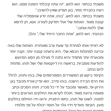
משכתי בכתפי. הוא לחש, "זה עתה קיבלתי הזמנה ממנו. הוא
רוצה בחברתי מחר, בגן הצדק-שאין-להשיבו."
משכתי בכתפי. הוא לחש, "בוהו, אתה יודע שהפמליה שלי
קטנה מאוד. האחות שלי אולי תזדקק לעזרה. אנא, תן לרופא
שלך ללוות אותנו."
הנהנתי. הוא לחש, "אתה החבר היחיד שלי," והלך.
לא ראיתי אותו למחרת עד שעת ערב מאוחרת. האחות שלו באה
וכרעה למרגלות הכסא שלי. היא נראתה קטנה יותר, זקנה יותר
ומכוערת יותר מתמיד והיא נתנה לי מגילה מן הסוג המיועש
להודעות פומביות. בראשה היו דיוקנאות שלי ושל תוהו. מתחת
להם נכתב:
הקיסר ביקש מן המשוררים המפורסמים שלו, בוהו ותוהו, להלל
את הרס הבירה הישנה. בוהו סירב. הוא עדיין אורח מכובד בגן
הירוק-עד, מאושר ומכובד על ידי כל מכריו. תוהו הסכים וכתב
פואמה גרועה מאוד. תוכלו לקרוא את החלקים הגרועים ביותר
למטה. לשונו של תוהו, כתפו הימנית, זרועו וידו הוחלפו בחלקים
מעץ. הקיסר מעדיף וידוי גלוי על חוסר-יכולת על פני מלותיו
חסרות הטעם של אוכל-הקרפדות החנפן.