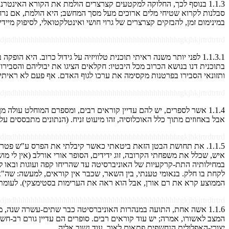
סבלנות לקרוא שטיחי מלים ארוכים מעל מסך המחשב; היא הולמת, אם נרח
במינימום זמן, להבזקים קצרצרים של גרוי חושי ואינטלקטואלי, לסיפוק מיידי ולהעדר ה
djttdhhhhhhhhhhhhhhhhhhhhhhhhhhhhhhhhhhhhhhhhtgkjhkjrtrdtrtrd
1.1.3.1 לפני יותר משנה ראיתי תוכנית טלוויזיה על גידול כרוב. היא
בתוכנית דנו בנושא הכרוב מכל היבטיו: חקלאים הציגו את יבוליהם והסבירו
ותזונאי הסבירו בפרטנות מקסימה את ערכו לגוף האדם. אף פעם לא ראיתי ת
djttdhhhhhhhhhhhhhhhhhhhhhhhhhhhhhhhhhhhhhhhhtgkjhkjrtrdtrtrd
1.1.4 אשר לספרים, יש להם עדיין קוראים רבים, ומספרם המוחלט עולה 
אבל באחוזים מתוך כלל האוכלוסיה, זהו מיעוט זניח. (הנתונים מתבססים ע
djttdhhhhhhhhhhhhhhhhhhhhhhhhhhhhhhhhhhhhhhhhtgkjhkjrtrdtrtrd
איש, שכלל את משפחתי הקרובה, זוג ידידים, הסופר אורי אורלב (אין לי 
במחילותיה התת-קרקעיות של האוניברסיטה עד שהריחו קפה ועוגות ובאו לבדו
לקחת בו חלק. בנאומי טענתי, בין השאר, שכבר אין קוראים, למעשה: שה
הממוצע קרא את רם אורן, אבל הוא ראה את הערימות בסטימצקי). לעומת 
djttdhhhhhhhhhhhhhhhhhhhhhhhhhhhhhhhhhhhhhhhhtgkjhkjrtrdtrtrd
1.1.6 אשה אחת, התועה במנהרות האוניברסיטה כבר שתים-עשרה שנה, מ
המצב לאשורו, אמרה; יש עוד קוראים רבים. סופרים הם עדיין גורם רב-חשי
יצורי-האפלולית הנחשפים פתאום לאור. עוד נשוב אליה.