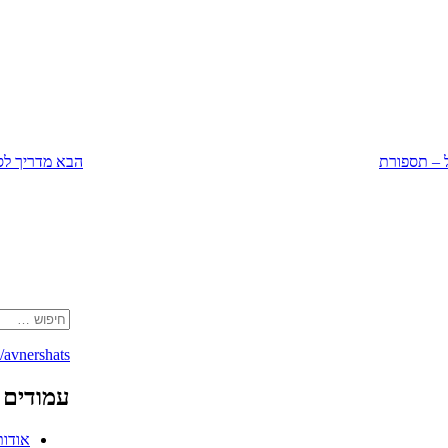
הפוסט
הבא
 – תספורת
הבא
מדריך לס
חפש:
avnershats/
עמודים
אודות