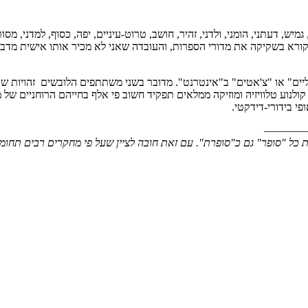
ן, גמיש, דעתני, הומני, ולדני, זהיר, חושב, טרוט-עיניים, יפה, כסוף, למדני, מס
קורא בשקיקה את מדורי הספרות, והעובדה שאני לא מכיר אותו אישית מדבר
ירטואליים" או "צ'אטים" ב"אינטרנט". מדובר בשני משתתפים הלובשים זהויות ש
י בידורי-דידקטי.
————
"סופר" גם כ"סופרת". עם זאת חובה לציין שעל פי מחקרים רבים תחומ