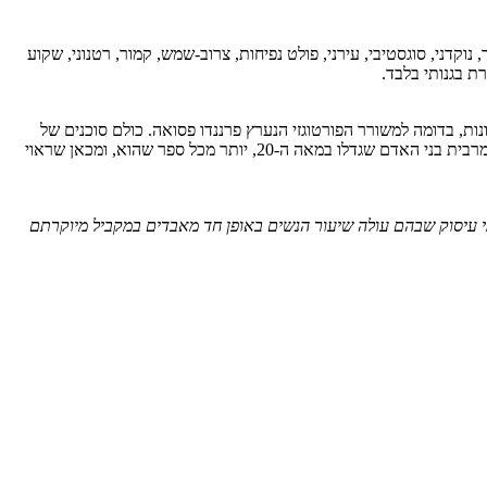
ור, נוקדני, סוגסטיבי, עירני, פולט נפיחות, צרוב-שמש, קמור, רטנוני, שקוע
ת בגנותי בלבד.
ונות, בדומה למשורר הפורטוגזי הנערץ פרננדו פסואה. כולם סוכנים של
המוסד, הלוקחים חלק בפרוייקט גדול של לוחמה פסיכולוגית 1.1.7 מצד שני, קולנוע טלוויזיה ומוזיקה ממלאים תפקיד חשוב פי אלף בחייהם הרוחניים של מרבית בני האדם שגדלו במאה ה-20, יותר מכל ספר שהוא, ומכאן שראוי
י עיסוק שבהם עולה שיעור הנשים באופן חד מאבדים במקביל מיוקרתם