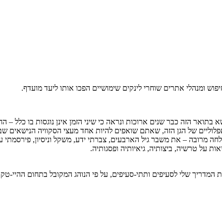
וש ומנהלי אתרים שוחרי לינקים שימושיים הפכו אותו ליעד מועדף.
ות בלתי מעורערת בנושא סופרים1 צעירים – אני נושא בתואר הזה כבר שנים ארוכות ונראה כי שיני הזמן
לוליים של הגן הזה, שאתם שואפים להיות אחד מעצי הסקוויה הנישאים שבתוכ
לחה מרובה – את משבר גיל הארבעים, צברתי ידע, משקל וניסיון, פירסמתי ע
ת על טרשיה, ביצותיה, גיאיותיה ופסגותיה.
ת המדריך שלי לסעיפים ותתי-סעיפים, על פי הנוהג המקובל בתחום ההיי-טק