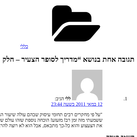
קטגוריות
כללי
תגובה אחת בנושא “מדריך לסופר הצעיר – חלק 
ללי
הגיב:
12 במאי 2011 בשעה 23:44
"על פי מחקרים רבים תחומי עיסוק שבהם עולה שיעור הנ
ששמעתי מזה זמן רב! מזעזע! הוכחה נוספת שזהו עולם של
את הצעצוע והוא כל-כך מתבאס, אבל הוא לא רוצה להרגי