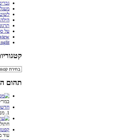
גברים
מעגלי
לשוט
הילה 
תרגומ
על ספ
view
nglit
קטגוריו
קטגוריות
תהום הנ
במרץ 2010 יצא לאור גיל
חדשו
1. מבצע הצלה האנייה צים …
חתולי
קפטן 
עוד מ