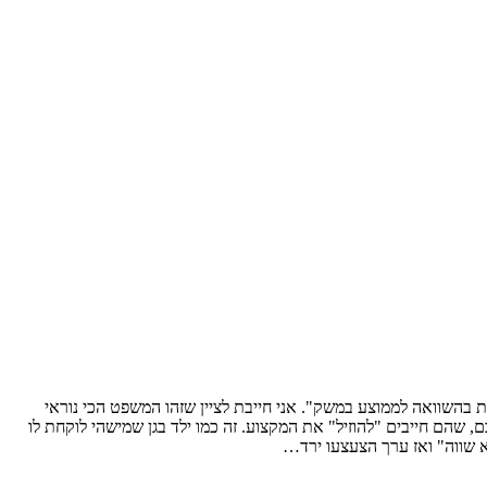
בהשוואה לממוצע במשק". אני חייבת לציין שזהו המשפט הכי נוראי
 שהם חייבים "להוזיל" את המקצוע. זה כמו ילד בגן שמישהי לוקחת לו
א שווה" ואז ערך הצעצעו ירד…