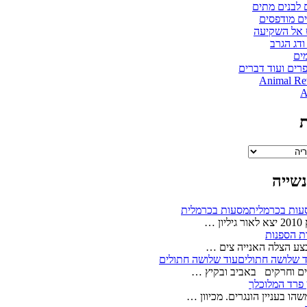
 לבנים מתים
ם מודפסים
 אל השקיעה
ודג הגרב
ים
רים ועוד דברים
Animal Re
A
ת
שייה
מסעות בכרמלית
יון …
ת הספנות
עוד שלושה חתולים
ם וחרקים באביב ובקיץ …
פרד המלוכלך
שהו בעניין הונגרים. מכיוון …