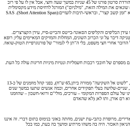
1.1.3 בנוסף לכך, החלוקה למקטעים קצרצרים הולמת את הקורא האינטרנטי, המורגל בתעריפי תקשורת מופקעים ומוכן להקדיש, אולי, זמן חיבור יקר להורדת סרטון פורנו של 45 שניות במשך שעה וחצי, אבל אין לו על פי רוב
ונאים את המילה הזאת, "מילניום") המורגל לדחיסת מידע מקסימלית
י-תיבות לועזיים:SAS .(Short Attention Span)
ו עידן הבליפים והקליפים הסאונד-בייטס והבייט-סייז, עידן הקצרצרים.
יקה דיבר על זני הכרוב השונים, המחלות והמזיקים המאיימים עליו; רופא
ובר אחרי חצי משפט, בלי ה"תן לי לגמור" של פורנוגרפיית הטוק-שואוז.
גם מספרם של חובבי רכבות חשמליות ונטיות מיניות חריגות עולה כל העת.
1.1.5. את תחושת הבטן הזאת ביטאתי כאשר קיבלתי את הפרס ע"ש פטר שוויפרט לגאונים ספרותיים צעירים ומבטיחים עבור רב-המכר ההיסטרי שלי, "לשוט אל השקיעה" (זמורה ביתן,65 ש"ח), בפני קהל מוזמנים של כ-13
ת, שניים-שלושה בעלי תפקידים אחרים, וכמה אנשים שתעו במשך שנים
ו של עולם הספרות המקומי – עורכים, מולי"ם ורואי-חשבון – שהוזמנו
 רם אורן, ותו לא; (לא שהאדם
רים, מרופדת כתבי-עת ישנים, מחתה באזני בנימוס בתום דברי. זה איננו
הניאון האכזר. היה בה משהו מרתיע ומושך בה בעת, כמו בכל