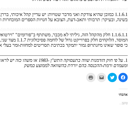
djttdhhhhhhhhhhhhhhhhhhhhhhhhhhhhhhhhhhhhhhhhtgkjhkjrtrdtrtrd
1.1.6.1 כמובן שהיא צודקת ואני מדבר שטויות: יש עדיין קהל איכותי, ברר
בשינה, ובעיקר: תרבותי ותאב-דעת, הצובא על חנויות הספרים המובחרות ו
djttdhhhhhhhhhhhhhhhhhhhhhhhhhhhhhhhhhhhhhhhhtgkjhkjrtrdtrtrd
1.1.6.1.1 חלק מהקהל הזה, גיליתי לא מכבר, משתתף ב"פורומים" "ו
כי סופר שאינו מיזנתרופ גמור יתמקד בכתיבת תסריטים למחזות-זמר בעלי אופ
———————————————————————————–
1.
על פי חוק הזדמנות שווה בתעסוקה התש"ן -1983 או משהו כזה יש לראות כל
ומעמדם ורמת-ההכנסה בהם יורדת בהשוואה לממוצע במשק
לחיצה
לחצו
לחצו
לחצו
לשיתוף
כדי
כדי
כדי
בפייסבוק
לשתף
לשלוח
להדפיס
(נפתח
בטוויטר
את
(נפתח
בחלון
(נפתח
זה
בחלון
חדש)
בחלון
לחבר
חדש)
אהבתי
חדש)
בדואר
אלקטרוני
טוען...
(נפתח
בחלון
חדש)