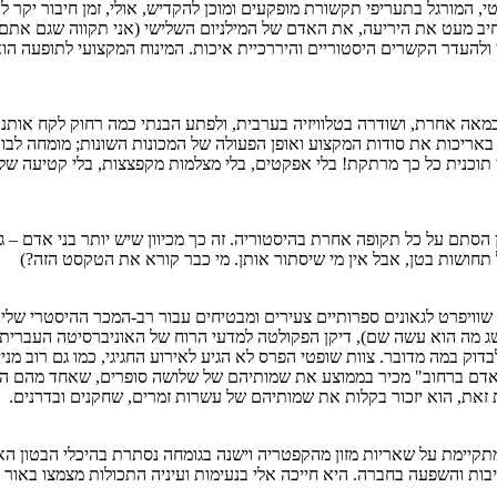
יב מעט את היריעה, את האדם של המילניום השלישי (אני תקווה שגם אתם ש
קשרים היסטוריים והיררכיית איכות. המינוח המקצועי לתופעה הוא "זמן קשב קצר", ובראש
 הופקה במאה אחרת, ושודרה בטלוויזיה בערבית, ולפתע הבנתי כמה רחוק לקח אותנ
 באריכות את סודות המקצוע ואופן הפעולה של המכונות השונות; מומחה לבוטנ
וכנית כל כך מרתקת! בלי אפקטים, בלי מצלמות מקפצצות, בלי קטיעה של הד
מן הסתם על כל תקופה אחרת בהיסטוריה. זה כך מכיוון שיש יותר בני אדם – 
ל תחושות בטן, אבל אין מי שיסתור אותן. מי כבר קורא את הטקסט הזה?)
מושג מה הוא עשה שם), דיקן הפקולטה למדעי הרוח של האוניברסיטה העברי
ק במה מדובר. צוות שופטי הפרס לא הגיע לאירוע החגיגי, כמו גם רוב מניינ
"אדם ברחוב" מכיר בממוצע את שמותיהם של שלושה סופרים, שאחד מהם הוא
זאת, הוא יזכור בקלות את שמותיהם של עשרות זמרים, שחקנים ובדרנים.
תקיימת על שאריות מזון מהקפטריה וישנה בגומחה נסתרת בהיכלי הבטון האדי
בות והשפעה בחברה. היא חייכה אלי בנעימות ועיניה התכולות מצמצו באור 