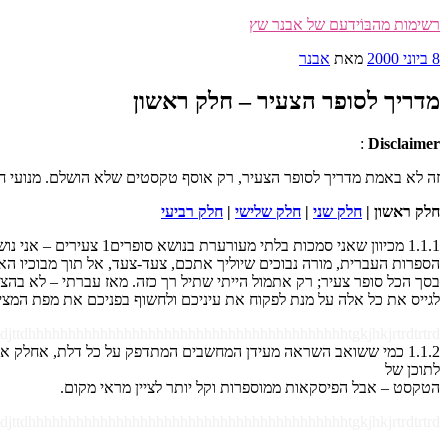
דילוג
רשימות מהבּוֹידעם של אבנר שץ
לתוכן
פורסם
8 ביוני 2000
מאת
אבנר
ב
מדריך לסופר הצעיר – חלק ראשון
:
Disclaimer
זה לא באמת מדריך לסופר הצעיר, רק אוסף טקסטים שלא הושלם. מנועי חיפ
חלק ראשון |
חלק שני
|
חלק שלישי
|
חלק רביעי
1.1.1 מכיוון שאני סמכ
הספרות העברית, מורה נבוכים שיוליך אתכם, צעד-צעד, אל תוך מבוכיו האפ
בסך הכל סופר צעיר; רק אתמול הייתי שתיל רך כזה. מאז עברתי – לא בהצ
לגייס את כל אלה על מנת לפקוח את עיניכם ולחשוף בפניכם את מפת המציאו
djttdhhhhhhhhhhhhhhhhhhhhhhhhhhhhhhhhhhhhhhhhtgkjhkjrtrdtrtrd
1.1.2 כמי ששואב השראה מעידן המחשבים המתדפק על כל דלת, אחלק א
לתוכן של
הטקסט – אבל הפיסקאות ממוספרות וקל יותר לציין מראי מקום.
djttdhhhhhhhhhhhhhhhhhhhhhhhhhhhhhhhhhhhhhhhhtgkjhkjrtrdtrtrd