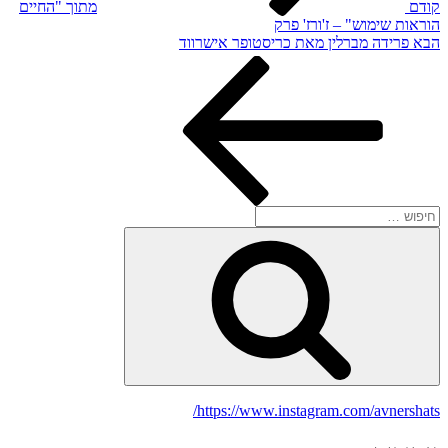
קודם
מתוך "החיים
הוראות שימוש" – ז'ורז' פרק
הפוסט
הבא
פרידה מברלין מאת כריסטופר אישרווד
הבא
חפש:
חיפוש
https://www.instagram.com/avnershats/