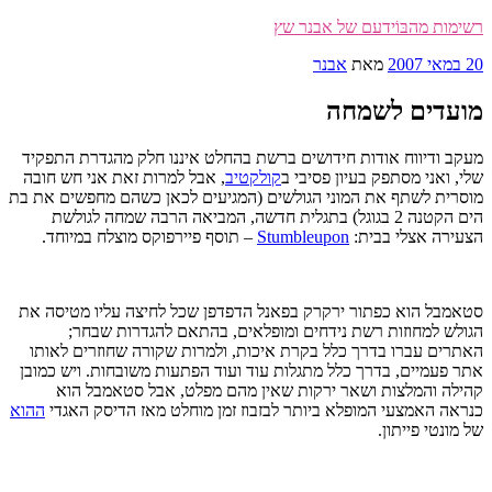
דילוג
רשימות מהבּוֹידעם של אבנר שץ
לתוכן
פורסם
20 במאי 2007
מאת
אבנר
ב
מועדים לשמחה
מעקב ודיווח אודות חידושים ברשת בהחלט איננו חלק מהגדרת התפקיד
שלי, ואני מסתפק בעיון פסיבי ב
קולקטיב
, אבל למרות זאת אני חש חובה
מוסרית לשתף את המוני הגולשים (המגיעים לכאן כשהם מחפשים את בת
הים הקטנה 2 בגוגל) בתגלית חדשה, המביאה הרבה שמחה לגולשת
הצעירה אצלי בבית:
Stumbleupon
– תוסף פיירפוקס מוצלח במיוחד.
סטאמבל הוא כפתור ירקרק בפאנל הדפדפן שכל לחיצה עליו מטיסה את
הגולש למחוזות רשת נידחים ומופלאים, בהתאם להגדרות שבחר;
האתרים עברו בדרך כלל בקרת איכות, ולמרות שקורה שחוזרים לאותו
אתר פעמיים, בדרך כלל מתגלות עוד ועוד הפתעות משובחות. ויש כמובן
קהילה והמלצות ושאר ירקות שאין מהם מפלט, אבל סטאמבל הוא
כנראה האמצעי המופלא ביותר לבזבוז זמן מוחלט מאז הדיסק האגדי
ההוא
של מונטי פייתון.