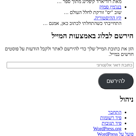
מאת רודיארד קיפלינג מתוך ספר …
בנג'מין סמוֹק
שוב "יס" זורקת לחלל העולם …
קץ ההיסטוריה.
התחייבתי כשהתחלתי לכתוב כאן, אמנם …
הירשם לבלוג באמצעות המייל
הזן את כתובת המייל שלך כדי להירשם לאתר ולקבל הודעות על פוסטים
חדשים במייל.
כתובת
דואר
אלקטרוני
להירשם
ניהול
התחבר
פיד רשומות
פיד תגובות
WordPress.org
פועל על WordPress