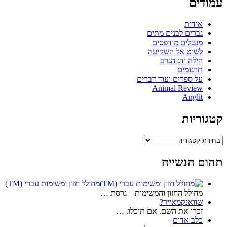
עמודים
אודות
גברים לבנים מתים
מעגלים מודפסים
לשוט אל השקיעה
הילה ודג הגרב
תרגומים
על ספרים ועוד דברים
Animal Review
Anglit
קטגוריות
קטגוריות
תהום הנשייה
מחולל חזון ומשימות עברי (TM)
מחולל החזון והמשימות – גרסת …
שוואנקמאייר?
זכרו את השם. אם תוכלו. …
כלב אדום