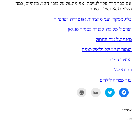
אם כבר דווח עליו לעייפה, אני מתנצל על בזבוז הזמן. בינתיים, כמה
מציאות אקראיות נאות:
בלוג מסקרן ועמוס יצירות אזוטריות ויפהפיות
הפיסול של בת' קבנדר בסמית'סוניאן
מיפוי של מוח החתול
הומור פנימי של פלאשיסטים
המצפן המוזהב
פתיתי שלג
עוד שמחה לילדים
לחיצה
לחצו
לחצו
לחצו
לשיתוף
כדי
כדי
כדי
בפייסבוק
לשתף
לשלוח
להדפיס
(נפתח
בטוויטר
את
(נפתח
בחלון
(נפתח
זה
בחלון
חדש)
בחלון
לחבר
חדש)
אהבתי
חדש)
בדואר
אלקטרוני
טוען...
(נפתח
בחלון
חדש)