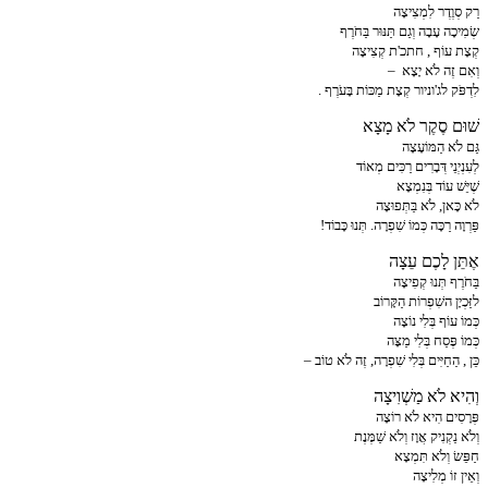
רַק סְוֶדֶר לִמְצִיצָה
שְׂמִיכָה עָבָה וְגַם תַּנּוּר בַּחֹרֶף
קְצָת עוֹף , חתכ'ת קְצִיצָה
וְאִם זֶה לֹא יָצָא –
לִדְפֹּק לג'וניור קְצָת מַכּוֹת בָּעֹרֶף .
שׁוּם סֶקֶר לֹא מָצָא
גַּם לֹא הַמּוֹעָצָה
לְעִנְיְנֵי דְּבָרִים רַכִּים מְאוֹד
שֶׁיֵּשׁ עוֹד בְּנִמְצָא
לֹא כָּאן, לֹא בַּתְּפוּצָה
פַּרְוָה רַכָּה כְּמוֹ שִׁפְרָה. תְּנוּ כָּבוֹד!
אֶתֵּן לָכֶם עֵצָה
בַּחֹרֶף תְּנוּ קְפִיצָה
לזַּכְיָן השִׁפְרוֹת הַקָּרוֹב
כְּמוֹ עוֹף בְּלִי נוֹצָה
כְּמוֹ פֶּסַח בְּלִי מַצָּה
כֵּן , הַחַיִּים בְּלִי שִׁפְרָה, זֶה לֹא טוֹב –
וְהִיא לֹא מַשְׁוִיצָה
פְּרָסִים הִיא לֹא רוֹצָה
וְלֹא נַקְנִיק אֲוָז וְלֹא שַׁמֶּנֶת
חַפֵּשׂ וְלֹא תִּמְצָא
וְאֵין זוֹ מְלִיצָה