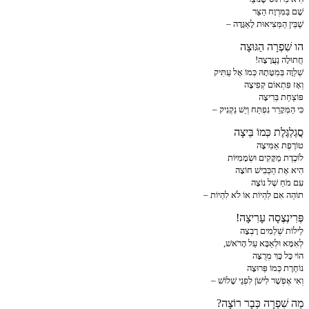
שָׁם בַּמִּרְוָח הַצַּר
שֶׁבֵּין הַמְּצִיאוּת לָאַגָּדָה –
הו שִׁפְרָה הַגּוּצָה
חֲתוּלָה נַעֲרָצָה!
שְׁלֵוָה בְּמִטָּתָהּ כְּמוֹ אֶל עַתִּיק
וְאָז פִּתְאוֹם קְפִיצָה
פּוֹצַחַת בְּרִיצָה
כִּי הַמְּקָרֵר נִפְתַּח וְיֵשׁ נַקְנִיק –
סֲגַלְגֶּלֶת כְּמוֹ בֵּיצָה
טוֹרֶפֶת אַמִּיצָה
לוֹכֶדֶת מַקָּקִים וּשְׂמָמִיּוֹת
הִיא אֶת הַכְּבִישׁ חוֹצָה
עִם מֹחַ שֶׁל נוֹצָה
תוֹהַה אִם לִהְיוֹת אוֹ לֹא לִהְיוֹת –
פְּרִינְצֶסָה עָרִיצָה!
לֵילוֹת שְׁלֵמִים רָבְצָה
לְאִמָּא וּלְאַבָּא עַל הָרֹאשׁ,
הוֹי כָּל כָּךְ מְרֻצָּה
נוֹחֶרֶת כְּמוֹ פְּרוּצָה
וְאִי אֶפְשָׁר לִישֹׁן לִפְנֵי שָׁלוֹשׁ –
מַה שִׁפְרָה כְּבָר רוֹצָה?