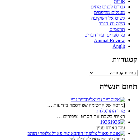
אודות
גברים לבנים מתים
מעגלים מודפסים
לשוט אל השקיעה
הילה ודג הגרב
תרגומים
על ספרים ועוד דברים
Animal Review
Anglit
קטגוריות
קטגוריות
תהום הנשייה
אליסדייר גריי
[גירסה של הרשימה שפורסמה בידיעות …
מרד התרנגולות
ראיתי בשבת את הסרט "ציפורים …
1936
עוד באותו עניין
אוטה פאוול צלופחי הזהב
ללחוץ על הטקסט להגדלה לפי …