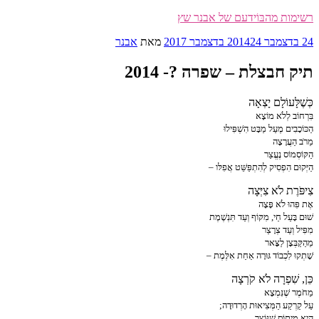
דילוג
רשימות מהבּוֹידעם של אבנר שץ
לתוכן
פורסם
24 בדצמבר 2014
24 בדצמבר 2017
מאת
אבנר
ב
תיק חבצלת – שפרה ?- 2014
כְּשֶׁלָּעוֹלָם יָצְאָה
בִּרְחוֹב לְלֹא מוֹצָא
הַכּוֹכָבִים מֶעַל מַבָּט הִשְׁפִּילוּ
מֵרֹב הַעֲרָצָה
הַקּוֹסְמוֹס נֶעֱצַר
הַיְּקוּם הִפְסִיק לְהִתְפַּשֵּׁט אֲפִלּו –
צִיפֹּרֶת לֹא צִיְּצָה
אֶת פִּהוּ לֹא פָּצָה
שׁוּם בָּעַל חַי, מִקּוֹף וְעַד תִּנְשֶׁמֶת
מִפִּיל וְעַד צְרָצַר
מֵהַקַּבְּצָן לַצָּאר
שָׁתְקוּ לִכְבוֹד גּוּרָה אַחַת אִלֶּמֶת –
כֵּן, שִׁפְרָה לֹא קֹרְצָה
מֵחֹמֶר שֶׁנִּמְצָא
עַל קַרְקַע הַמְּצִיאוּת הָרְדוּדָה;
הִיא מִיתוֹס שֶׁנּוֹצַר