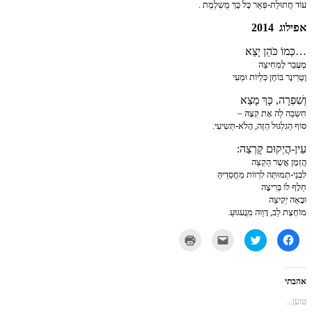
עוֹד חֲתוּלַת-פְּאֵר כָּל כָּךְ מֻשְלֶמֶת .
אפילוג 2014
…כְּמוֹ כֹּהֵן יָצַא
מֶעֶבֵר לָמְחִיצַה
וֶטֶרִינָר בּוֹחֶן כְּלַיוֹת וּמְעִי
וְשִׁפְרָה, כָּךְ מָצַא
חִשְבַה לַה אֶת קִצָהּ –
סוֹף הַגִלְגוּל הַזֶה, הָלֹא-תְּשִיעִי.
עֵין-הֲיְקוּם קָרְצַה:
הֲזְמָן אֳשֶר הֻקְצַה
לִבְנֵי-תְמוּתַּה לִרְווֹת מֵחֳסַדֵיהַּ
חַלָף לוֹ בְּרִיצָה
וּבָאַה יְקִיצַה
מוֹחֶצֶת לֵב, דָוַוה מִגֲעגוּעַ.
לחיצה
לחצו
לחצו
לחצו
לשיתוף
כדי
כדי
כדי
בפייסבוק
לשתף
לשלוח
להדפיס
(נפתח
בטוויטר
את
(נפתח
בחלון
(נפתח
זה
בחלון
חדש)
בחלון
לחבר
חדש)
אהבתי
חדש)
בדואר
אלקטרוני
טוען...
(נפתח