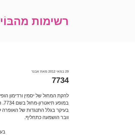
ילוג
תוכן
רשימות מהבּוֹ
פורסם
29 במאי 2012
מאת
אבנר
ב
7734
להקת המחול של יסמין ורדימון הו
במופע תיאטרון-מחול בשם 7734. ההופעה עוררה מעט ת
בעיקר בגלל התנגדות של האופרה
וובר הושמעה כתחליף.
בעב