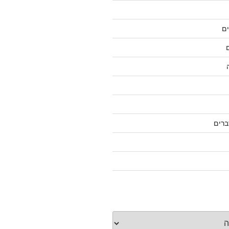
ם
ברים