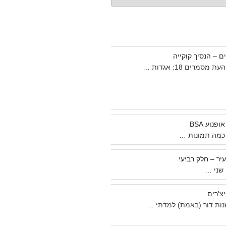
 – הנסיך קוקייה
מסמרים 18: אגדות …
נוע BSA
כמה תמונות …
יר – חלק רביעי
 שני …
יצ'רים
נות דור (באמת) למדתי …