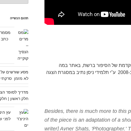
תהום הנשייה
מסמרים
כתב העת 
וקדמת של הסיפור ברשת, באתר במה
מסע שורשים על אופ
חדשה. הסיפור "צלם" כבר הומחז ב-2008 ע"י תלמידי ניסן נתיב במסגרת הצגה
לא מזמן סרקתי 
מדריך לסופר הצע
חלק ראשון | חלק
"Besides, there is much more to this
עץ הינ
לפני ש
of the piece is an adaptation of a shor
writer] Avner Shats, 'Photographer.' T