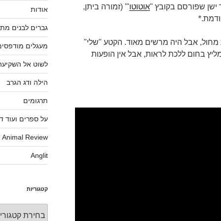
ישן שפורסם בקובץ "
אוטוטו
"' (זמורה ביתן,
אודות
ודמת.*
גברים לבנים מתי
רת מחול, אבל היה מרשים מאוד. הקטע "שלי"
מעגלים מודפסים
ליץ בחום ללכת לראות, אבל אין הופעות
לשוט אל השקיעה
הילה ודג הגרב
תרגומים
על ספרים ועוד ד
Animal Review
Anglit
קטגוריות
קטגוריות