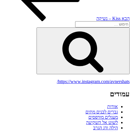
הבא
Kiss – נשיקה
חפש:
חיפוש
https://www.instagram.com/avnershats/
עמודים
אודות
גברים לבנים מתים
מעגלים מודפסים
לשוט אל השקיעה
הילה ודג הגרב