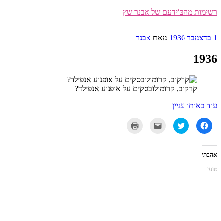
דילוג
רשימות מהבּוֹידעם של אבנר שץ
לתוכן
פורסם
1 בדצמבר 1936
מאת
אבנר
ב
1936
קרקוב, קרומולובסקים על אופנוע אנפילד?
עוד באותו עניין
לחיצה
לחצו
לחצו
לחצו
לשיתוף
כדי
כדי
כדי
בפייסבוק
לשתף
לשלוח
להדפיס
(נפתח
בטוויטר
את
(נפתח
בחלון
(נפתח
זה
בחלון
חדש)
בחלון
לחבר
חדש)
אהבתי
חדש)
בדואר
אלקטרוני
טוען...
(נפתח
בחלון
חדש)