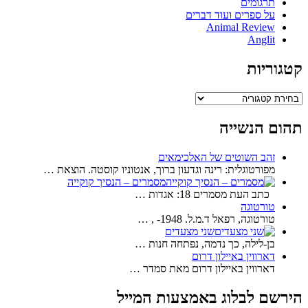
תרגומים
על ספרים ועוד דברים
Animal Review
Anglit
קטגוריות
קטגוריות
תהום הנשייה
זהב השוטים של האלכימאים
מפורטוגלית: רינה וגדעון ברוך, אנטוניו קוסטה. הוצאת …
מסמרים – הנסיך קוקייה
כתב העת מסמרים 18: אגדות …
טורטוגה
טורטוגה, רפאל ד.מ.ל. 1948- , …
שני מצעדים
בן-לילה, כך נדמה, נפתחה חנות …
דארווין באיילון דרום
דארווין באיילון דרום מאת סמדר …
הירשם לבלוג באמצעות המייל