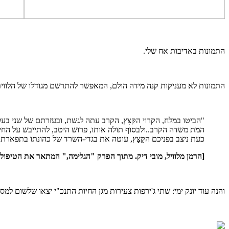
התמונות באדיבות אח שלי.
התמונות לא מעניקות קנה מידה הולם, המאפשר להתרשם מגודלו של הלוויתן
"הביטו במלח, הקרוי הקַּצָּץ, הקרב עתה לגשת, ובעזרתם של שני בעל
המת משדה הקרב.
.ולבסוף תולה אותו, פרוש היטב, להתייבש על החי
כעת ניצב בפניכם הקַּצָּץ, עוטה את בגדי-השרד של כהונתו בתפארתם
[הרמן מלוויל, מובי דיק. מתוך הפרק "הגלימה," המתאר את הטיפול ב
והנה עוד יונק ימי: שתי ג'ירפות צעירות מגן החיות התנכ"י יצאו שלשום למ