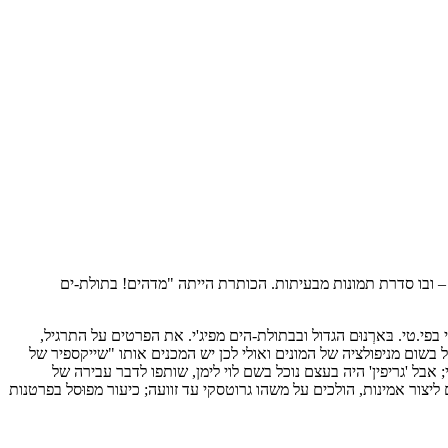
 – ובו סדרת תמונות מבעיתות. הכותרת הייתה "מדהים! בתולת-ים
.טי. בּארְנוּם הגדול ובבתולת-
הים
מפיג'י. את הפרטים על התרגיל,
ל בשום מניפולציה של המונים ואולי לכן יש המכנים אותו "שייקספיר של
בל 'גריפין' היה בעצם נוכל בשם לוי לימן, שותפו לדבר עבירה של
יצור אמינות, הולכים על משהו גרוטסקי עד זוועה; כיעור מפוּסל בפרטנות