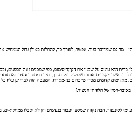
 – מה גם שמדובר בגור. אפשר, לצורך כך, להתלות באילן גדול הממחיש את 
י-ברית הוא עומס על שכמו את הגרָנְדיסימוּס, כפי שמכנים זאת הספנים, ובכת
בל.
..וכאשר מקצרים אותו בשלושה רגל בערך, בצד המחודד והצר, ואז חותכים 
. מאז ימים קדומים מכדי שיזכרום בני-מסדרו, המעטה הזה לבדו יגן עליו כ
איבר-המין של הלוויתן הניצוד.]
סע ימי לסינגפור. הבה נקווה שמסען יעבור בנעימים והן לא יסבלו ממחלת-ים. 