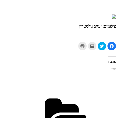
צילומים: יעקב גילסטרון
לחיצה
לחצו
לחצו
לחצו
לשיתוף
כדי
כדי
כדי
בפייסבוק
לשתף
לשלוח
להדפיס
(נפתח
בטוויטר
את
(נפתח
בחלון
(נפתח
זה
בחלון
חדש)
בחלון
לחבר
חדש)
אהבתי
חדש)
בדואר
אלקטרוני
טוען...
(נפתח
בחלון
חדש)
קטגוריות