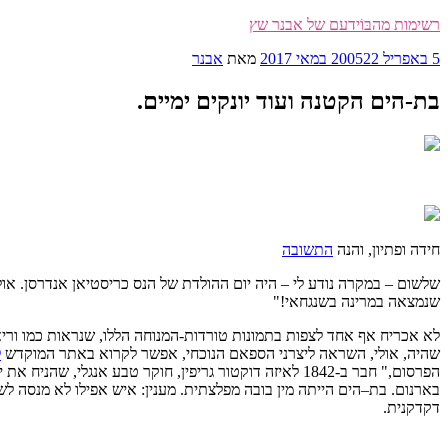
דילוג
רשימות מהבּוֹידעם של אבנר שץ
לתוכן
פורסם
5 באפריל 2005
22 במאי 2017
מאת
אבנר
ב
בת-הים הקטנה ועוד יונקים ימיים.
חידה ופתיון, והנה
התשובה
שלשום – במקרה נודע לי – היה יום ההולדת של הנס כריסטיאן אנדרסן. אול
שנמצאה במרינה בשנגחאי!"
לא אכריח אף אחד לצפות בתמונות טורדות-המנוחה הללו, שנראות כמו וריאצי
שהיה, אולי, השראה ליצרני הספאם הנוכחי, אפשר לקרוא באתר המוקדש
ל
הפרסום," חבר ב-1842 לאיזה דוקטור גריפין, חוקר טבע אנגלי, שהניח את ידו על ממצא נדיר:
בארנום.
בת
–
הים
הייתה מין בובה מפלצתית. מענין: איש אפילו לא מנסה לשכ
דקדקנית.