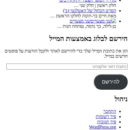
מדריך לסופר הצעיר – חלק רביעי
חלק ראשון | חלק שני …
הסרט הכחול של האטלנטי (ב')
מאת חיים בר-תקוה לחלקו הראשון …
שני מצעדים
בן-לילה, כך נדמה, נפתחה חנות …
הירשם לבלוג באמצעות המייל
הזן את כתובת המייל שלך כדי להירשם לאתר ולקבל הודעות על פוסטים
חדשים במייל.
כתובת
דואר
אלקטרוני
להירשם
ניהול
התחבר
פיד רשומות
פיד תגובות
WordPress.org