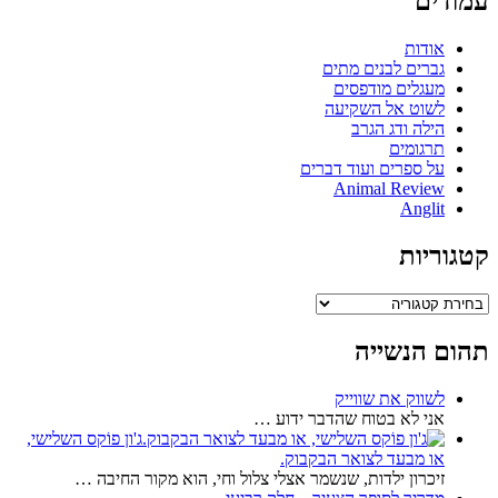
עמודים
אודות
גברים לבנים מתים
מעגלים מודפסים
לשוט אל השקיעה
הילה ודג הגרב
תרגומים
על ספרים ועוד דברים
Animal Review
Anglit
קטגוריות
קטגוריות
תהום הנשייה
לשווק את שווייק
אני לא בטוח שהדבר ידוע …
ג'ון פוֹקס השלישי,
או מבעד לצואר הבקבוק.
זיכרון ילדות, שנשמר אצלי צלול וחי, הוא מקור החיבה …