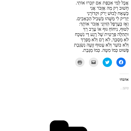
אֲבָל
לְמִי
אִכְפַּת
אִם
יִזְכְּרוּ
אוֹתִי
.
חָשׁוּב
רַק
מַה
אֶזְכֹּר
אֲנִי
כְּשֶׁאָח
לָבוּשׁ
יָרֹק
וּקְדוֹרָנִי
יַזְרִיק
לִי
מַשֶּׁהוּ
בִּשְׁבִיל
הַכְּאֵבִים
.
וְאָז
בָּעֲרָפֶל
הַזִּיוָנִי
אֶזְכֹּר
אוֹתָךְ
:
לִטּוּף
,
נִיחוֹחַ
גּוּף
אוֹ
עֶרֶב
רַךְ
וּתְהִלָּה
פְּרָטִית
שֶׁל
רֶגַע
דֵּי
נִשְׁכָּח
לֹא
מְסֻבָּךְ
,
לֹא
רָם
וְלֹא
מֻפְרָךְ
וְלֹא
בּוֹעֵר
וְלֹא
עָטוּף
זְוָעָה
נִשְׂגֶּבֶת
פָּשׁוּט
כְּמוֹ
מִטָּה
.
כְּמוֹ
מַגֶּבֶת
.
לחיצה
לחצו
לחצו
לחצו
לשיתוף
כדי
כדי
כדי
בפייסבוק
לשתף
לשלוח
להדפיס
(נפתח
בטוויטר
את
(נפתח
בחלון
(נפתח
זה
בחלון
חדש)
בחלון
לחבר
חדש)
אהבתי
חדש)
בדואר
אלקטרוני
טוען...
(נפתח
בחלון
חדש)
קטגוריות