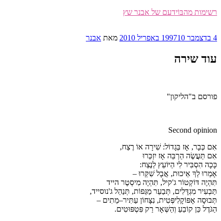
דילוג
רשימות מהבּוֹידעם של אבנר שץ
לתוכן
פורסם
4 בדצמבר 1997
10 באפריל 2010
מאת
אבנר
ב
עוד שירה
פורסם ב"הליקון"
Second opinion
אִם
כְּבָר
,
אָז
בְּגָדוֹל
:
שִׁירָה
אוֹ
רֶצַח
,
אִם
תַּעֲשֶׂה
הַרְבֵּה
אָז
יִזְכְּרוּ
כָּכָה
הִסְבִּיר
לִי
הַיּוֹעֵץ
לְנֶצַח
:
אָמְרוּ
לְךָ
אֵיכוּת
,
אֲבָל
שִׁקְּרוּ
–
תִּהְיֶה
דּוֹקְטוֹר
ג'קיל,
תִּהְיֶה
מִיסְטֶר
הייד
תַּבְעִיר
מִגְדָּלִים
,
תְּבַעֵר
מַגֵּפוֹת
,
תְּנַהֵל
ג'נוסייד,
תְּבוּסָה
אָפּוֹקָלִיפְּטִית
,
נִצָּחוֹן
עַתִּיר
–
מֵתִים
–
הַגֹּדֶל
כֵּן
קוֹבֵעַ
וְהַשְּׁאָר
רַק
פִּטְפּוּטִים
.