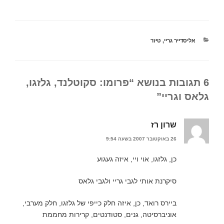
ס
י
ה
פ
ב
ט
ל
ת
ו
ר
ח
ח
ק
(
ב
ב
(
נ
ר
ח
נ
פ
ב
ל
פ
ת
ד
ו
קטגוריות
אליסדייר גריי
,
טיזר
ת
ח
ו
ן
ח
ב
א
ח
ב
ח
ר
ד
ח
ל
א
ש
ל
ו
ל
)
ו
ן
ק
ן
ח
ט
6 תגובות בנושא “פרומו: סקוטלנד, גלזגו,
ח
ד
ר
ד
ש
ו
גלאס וגריי”
ש
)
נ
)
י
(
נ
פ
שרון רז
ת
ח
ב
26 באוקטובר 2007 בשעה 9:54
ח
ל
ו
כן, גלזגו, אוי ויי, איזה געגוע
ן
ח
ד
ש
סיקרנת אותי לגבי גריי ולגבי גלאס
)
ביירס רואד, כן, איזה חלק כייפי של גלזגו, חלק מערבי,
אוניברסיטה, גנים, סטודנטים, קרירות מחממת