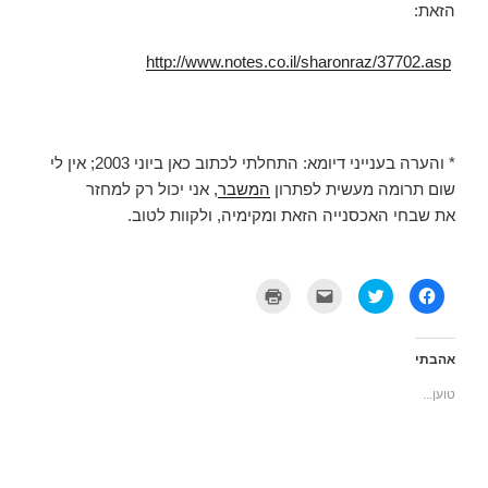
הזאת:
http://www.notes.co.il/sharonraz/37702.asp
* והערה בענייני דיומא: התחלתי לכתוב כאן ביוני 2003; אין לי
שום תרומה מעשית לפתרון
המשבר
, אני יכול רק למחזר
את שבחי האכסנייה הזאת ומקימיה, ולקוות לטוב.
ל
ל
ל
ל
ח
ח
ח
ח
י
צ
צ
צ
צ
ו
ו
ו
ה
כ
כ
כ
ל
ד
ד
ד
אהבתי
ש
י
י
י
י
ל
ל
ל
טוען...
ת
ש
ש
ה
ו
ת
ל
ד
ף
ף
ו
פ
ב
ב
ח
י
פ
ט
א
ס
י
ו
ת
(
י
ו
ז
נ