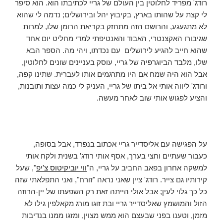
רודג' מפריד לחלוטין בין העולם של גריי לכתיבתו הוא. הוא סיפר
לי קצת על שהותו בארץ, בקיבוץ יהל ובירושלים; נדמה לי שהוא
לא מתגעגע, והרושם הזה מתחזק בקריאת הרומן שלו, למרות
שגיבורו האקצנטרי, האבוד והאנטיפתי למדי מחליט יום אחד
שהוא חייב להגיע לירושלים עם נכדתו, ויהי מה. הספר הבא
שלו, מלבד הביוגרפיה של גריי, עוסק בעניינים שונים לחלוטין,
אבל הוא היה שמח אם היו מתרגמים אותו לעברית. שתינו קפה,
ורודג' ליווה אותי אל ביתו של גריי, העניק לי כמה עצות ותובנות,
והציע לפגוש אותי שוב לאחר מעשה.
על הפגישה עם אליסדייר גריי אכתוב בנפרד, אבל בסופה,
כעבור שעתיים וחצי בערך, אסף אותי רודג' בשנית ולקח אותי
למשקה אחרון בפאב החביב על גריי, ה"
ווי יוביקיטוס צ'יפ
", שעל
קירותיו גם צייר. רודג' ציין שאני נראה "זורח", ואני התפלאתי שזה
כל כך גלוי לעין; אבל אולי הייתה זאת רק השפעתו של יין-הרוזה
הזול והמושמץ שאליסדייר גריי ובת זוגו מורג מקאלפין גילו לא
מזמן, וטענו בפני שבעצם הוא ממש מצוין, ומזגו ממנו בנדיבות