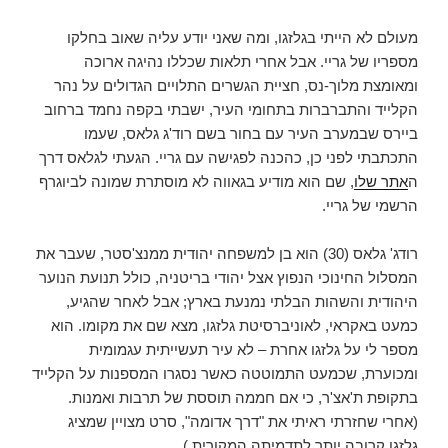
מעולם לא הייתי בגלזגו, ומה שאני יודע עליה שאוב בחלקו
מספריו של גריי. אבל אחרי תלאות שכללו נהיגה ארוכה
ומאומצת מלוך-נס, חציית הגשרים התלויים הגדולים על נהר
הקלייד והתברברות בתחומי העיר, ישבתי בקפה נחמד ברחוב
ביירס שבמערב העיר עם בחור בשם רוד'ג גלאס, שעמו
התכתבתי לפני כן, כהכנה לפגישה עם גריי. הגעתי לגלאס דרך
ה
אתר שלו
, שם הוא מודיע בגאווה לא מוסתרת שמונה לביוגרף
הרשמי של גריי.
רודג' גלאס (30) הוא בן למשפחה יהודית ממנצ'סטר, שעבר את
המסלול החינוכי הנפוץ אצל יהודי בריטניה, כולל תנועת הנוער
היהודית והשהות הבלתי נמנעת בארץ; אבל לאחר שהגיע,
כמעט באקראי, לאוניברסיטת גלזגו, מצא שם את מקומו. הוא
מספר לי על גלזגו אחרת – לא עיר תעשייתית עגמומית
ומכוערת, שכמעט התמוטטה כאשר נסגרו המספנות על הקלייד
בתקופת ת'אצ'ר, כי אם חממה תוססת של תרבות ואמנות.
(אחרי שחזרתי ראיתי את "דרך אדומה", סרט מצויין שמציג
גלזגו קרובה יותר לתדמיתה המקורית.)