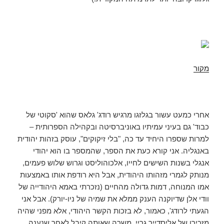
מקור
אחרי כמעט עשור בגלזגו מרגיש רודג' גלאס שהוא 'סקוטי של
כבוד' גם בעיני עמיתיו באוניברסיטה ובקהילה הספרותית –
למרות שספרו היחיד עד כה, "בלי זיקוקים", עוסק בזהות יהודית
באנגליה. אני קורא כעת את הספר, שהמספר בו הוא יהודי
אנגלי בשנות השישים לחייו, אלכוהוליסט וגרוש שלוש פעמים,
מנותק לגמרי מזהותו היהודית, אבל היא רודפת אותו באמצעות
אמו המנוחה, דמות גדולה מהחיים (נזכרתי באמא היהודייה של
וודי אלן שדיוקנה הענק ממלא את שמיה של ניו-יורק). אבל אני
הגעתי לרודג', כאמור, לא בזכות הקשר היהודי, אלא מפני שהיה
מזכירו של אליסדייר גריי, משרה שאותה קיבל לאחר שנענה