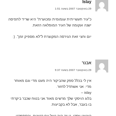
Islay
29 באוקטובר 2007 בשעה 1:51
כ"עיר תעשייתית עגמומית ומכוערת" היא שריד לתפיסה
ישנה ועקומה של העיר המופלאה הזאת.
יום וחצי זאת הגירסה המקוצרת ל"לא מספיק זמן". (:
אבנר
29 באוקטובר 2007 בשעה 9:37
אין לי בכלל ספק שהביקור היה מעט מדי וגם מאוחר
מדי. אני אשתדל לחזור.
islay –
בלוג הויסקי שלך מרשים מאוד.אני בטוח שכבר ביקרתי
בו בעבר, אבל לא בקביעות.
בענייני ויסקי, נו זה היה טיול עם קטינים, והסתפקנו