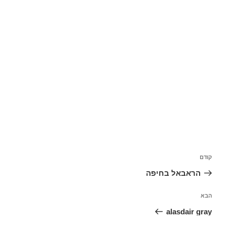
יווט
פוסט
קודם
קודם
הראבאל בחיפה
פוסט
הבא
בא
alasdair gray