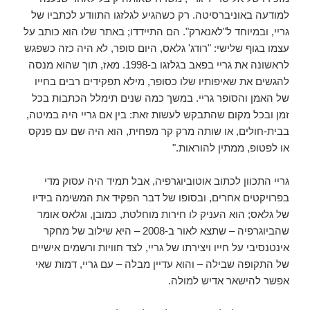
למודעה באוניברסיטה. רק כשהגיע לגלזגו התוודע לכתביו של
גריי, ובמיוחד ל"לאנארק". הם התיידדו; באתר שלו הוא כותב על
עצמו בגוף שלישי: "רודג' גלאס, היום סופר, לא היה כזה כשפגש
לראשונה את גריי בפאב בגלזגו ב-1998. מאז, תוך שהוא מנסה
להגשים את שאיפותיו שלו כסופר, מילא תפקידים רבים בחייו
של האמן והסופר גריי. במשך כמה שנים תימלל הכתבות בכל
זמן ובכל מקום שהתבקש לעשות זאת: בין אם גריי היה במיטה,
בבית-חולים, או שותה מרק קר מפחית, הוא היה שם עם פנקס
או לפטופ, ממתין להוראות."
גריי התכוון לכתוב אוטוביוגרפיה, אבל תמיד היה עסוק מדי
בפרויקטים אחרים, ובסופו של דבר הפקיד את המשימה בידיו
של גלאס; הוא העניק לו חירות מוחלטת, כמובן, וגלאס אומר
שהביוגרפיה – שתצא לאור ב-2008 – היא שילוב של מחקר
אינטנסיבי על חייו ויצירתו של גריי, לצד חוויות ורשמים אישיים
של התקופה שבילה – והוא עדיין מבלה – עם גריי, דמות שאי
אפשר להישאר אדיש למולה.