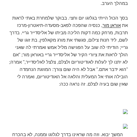
במהלך הערב.
בסך הכול הייתי בגלזגו יום וחצי. בבוקר שלמחרת באתי לראות
את
אוראן מור
, כנסיה שהפכה לפאב-מסעדה-תיאטרון-מרכז
תרבות, מרחק כמה דקות הליכה מביתו של אליסדייר גריי. בדרך
לשם, ליד חנות צילום, פגשתי את מורג מקאלפין, בת זוגו של
גריי; הודיתי לה שוב על הפגישה מליל אמש ואמרתי לה שאני
הולך לראות את ציורי הקיר של אליסדייר גריי באוראן מור; "אם
לא יתנו לך לעלות לאודיטוריום ולצלם, צלצל לאליסדייר," אמרה;
"הוא ידבר אתם." אבל לא היה שום צורך: המוזגת הנחמדה
הובילה אותי אל המעלית והלאה אל האודיטוריום, ואמרה לי
שאין שום בעיה לצלם. זה נראה ככה:
המשך יבוא. וזה מה שראינו בדרך לגלזגו וממנה, לא בהכרח