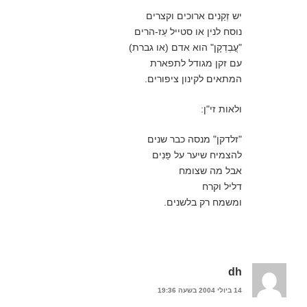
יש זְקַנִים ארוכים וקצרים
נוסח לנין או סטייל עֵז-הרים
"עֳבְדְקָן" הוא אדם (או גברת)
עם זקן מגודל לתפארת
המתאים לקינון ציפורים.
ולאות זי"ן:
"זלדקן" מנסה כבר שנים
להצמיח שיער על פַּנִים
אבל מה שצומח
דליל וקרח
ומשמח רק בלשנים.
dh
14 ביולי 2004 בשעה 19:36