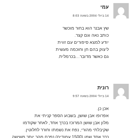
)
י
(
עמי
נ
פ
14 ביולי 2004 בשעה 8:03
ת
ח
ב
ח
שץ אבנר הוא בחור מוכשר
ל
ו
כותב נאה וגם קצר.
ן
יודע למצא סיפורים עם זווית
ח
ד
ליצוק בהם חן וחוכמה מעשית
ש
)
גם כאשר מדובר…בכרמלית.
רונית
14 ביולי 2004 בשעה 9:57
אכן כן.
אפרופו אבן שושן, בשבוע הספר קניתי את
מלון אבן שושן המרוכז בכרך אחד, לאחר שקודמו
שקיבלתי מהורי, נפח את נשמתו וחורר לחלוטין.
כרך אחד שמן (1500 עמודים) נפרם מהר יותר משישה,