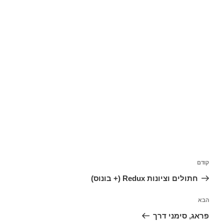
ניווט
הפוסט
קודם
הקודם
חתולים וציונות Redux (+ בונוס)
הפוסט
הבא
הבא
פראג, סימני דרך