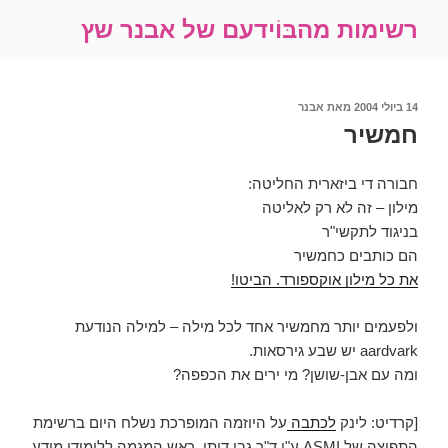
ילוג
רשימות מהבּוֹידעם של אבנר שץ
תוכן
פורסם
14 ביולי 2004
מאת
אבנר
ב
חמשיר
חבורה די ביזארית החליטה:
מילון – זה לא רק לאליטה
בניגוד לתקשי"ר
הם כותבים כחמשיר
את כל מילון אוקספורד. הביטו!
ולפעמים יותר מחמשיר אחד לכל מילה – למילה הנודעת
aardvark יש שבע גירסאות.
ומה עם אבן-שושן? מי ירים את הכפפה?
[קרדיט: לינק
לכתבה
על היוזמה המופרכת נשלח היום ברשימת
התפוצה של ASMI ע"י ד"ר גבי דותן, ראש המגמה ללימודי מידע