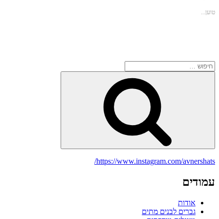
חדש)
בדואר
אלקטרוני
טוען...
(נפתח
בחלון
חדש)
חפש:
חיפוש
https://www.instagram.com/avnershats/
עמודים
אודות
גברים לבנים מתים