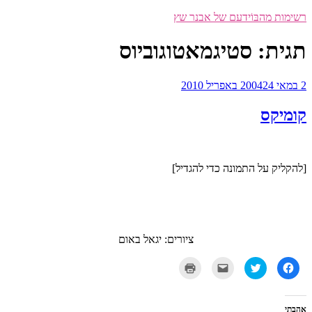
דילוג
רשימות מהבּוֹידעם של אבנר שץ
לתוכן
תגית:
סטיגמאטוגוביוס
פורסם
2 במאי 2004
24 באפריל 2010
ב
קומיקס
[להקליק על התמונה כדי להגדיל]
ציורים: יגאל באום
לחיצה
לחצו
לחצו
לחצו
לשיתוף
כדי
כדי
כדי
בפייסבוק
לשתף
לשלוח
להדפיס
(נפתח
בטוויטר
את
(נפתח
בחלון
(נפתח
זה
בחלון
חדש)
בחלון
לחבר
חדש)
אהבתי