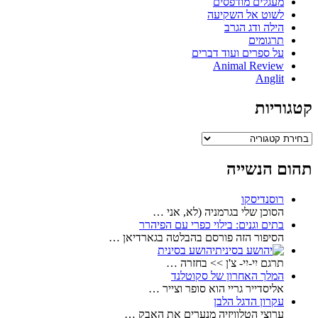
מעגלים מודפסים
לשוט אל השקיעה
הילה ודג הגרב
תרגומים
על ספרים ועוד דברים
Animal Review
Anglit
קטגוריות
קטגוריות
תהום הנשייה
רוסנדיסקו
הסוכן שלי בגרמניה (לא, אני …
בתים וגנים: בילוי כפרי עם הפיהרר
הסיפור הזה פורסם בהבלטה בגארדיאן …
יהושע בסינית
תרגם יִי-יִי- צ'ן >> בחזרה …
המלך האחרון של סקוטלנד
אליסדייר גריי הוא סופר וצייר …
עקרון הדגל הלבן
ערוצי הטלוויזיה מנערים את האבק …