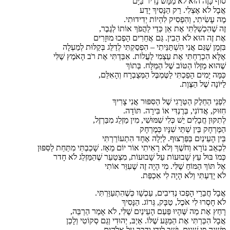
סוֹף כָּזֶה הוּא לֹא מַמָּשׁ נָדִיר בַּיָּם
אֲבָל לֹא אֶצְלִי. רַק הַנָּסִיךְ יָדַע
מֶה עָשִׂיתִי, וְהִפְסִיק לִהְיוֹת יְדִידוּתִי.
זֶה שֶׁהִכְשַׁלְתִּי אֶת אֵן כְּדֵי לַהֲפֹךְ אוֹתוֹ לְגֶבֶר,
אֶת זֶה הוּא לֹא הֵבִין. גַּם אֲחֵרִים הָפְכוּ מוּזָרִים
בִּזְמַן שֶׁגַּם אֲנִי הִשְׁתַּנֵּיתִי – הִפְסַקְתִּי לְדַלֵּג בְּקַלּוּת לְמַעְלָה
אֶלָּא הִכְרַחְתִּי אֶת עַצְמִי לַעֲלוֹת. אִבַּדְתִּי אֶת רֹב הָאֹמֶץ שֶׁלִּי
שֶׁהוּא מַזָּלוֹ הַטּוֹב שֶׁל הַמַּלָּח. בְּתוֹךְ
כַּמָּה יָמִים הָפַכְתִּי לַטֶּמְבֶּל הַמְּצֻבְרָח וְהָאִלֵּם,
לַיּוֹנָה שֶׁל הַצֶּוֶת.
לִפְנֵי הַחֵלֶק הַטְּרָגִי שֶׁל הַסִּפּוּר אֲנִי צָרִיךְ
חִזּוּק, אֲדוֹנִי, בְּרֶנְדִּי אוֹ בִּירָה. תּוֹדָה.
לְתִקּוּן חֲבָלִים יֵשׁ כְּלִי שִׁמּוּשִׁי, מִין מַזְלֵג מִבַּרְזֶל,
הַמֶּרְחָק בֵּין שְׁתֵּי שִׁנָּיו כְּמֶרְחָק
בֵּין הָעֵינַיִם בַּפַּרְצוּף. לַיְלָה אֶחָד הִתְעוֹרַרְתִּי
לִכְאֵב נוֹרָא וְחֹשֶׁךְ וְלֹא רָאִיתִי אוֹר יוֹם מֵאָז. שָׁכַבְתִּי מִתַּחַת לַסִּפּוּן
כְּמוֹ בּוּל עֵץ שָׁבוּעוֹת עַל שָׁבוּעוֹת, מִצְטַעֵר שֶׁהַמַּזְלֵג לֹא חָדר
אֶל תּוֹךְ הַמּוֹחַ שֶׁלִּי. מִי הָיָה זֶה שֶׁעִוֵּר אוֹתִי
לֹא יָדַעְתִּי וְלֹא הָיָה לִי אִכְפַּת.
אֲבָל חֲבֵרַי הָפְכוּ נְדִיבִים, עַכְשָׁו כְּשֶׁהִתְעַוַּרְתִּי.
לֹא חָסְרוּ לִי אֹכֶל, טַבָּק, גְּרוֹג. הַנָּסִיךְ
רָחַץ אֶת מַה שֶּׁהָיוּ פַּעַם הָעֵינַיִם שֶׁלִּי, לֹא אָמַר הַרְבֵּה,
אֲבָל הִכַּרְתִּי אֶת הַמַּגָּע שֶׁלּוֹ. אֵיְבּ, יְהוּדִי וְגַם סְקוֹטִי וְלָכֵן
מְשֻׁנֶּה פִּי שְׁנַיִם, יָשַׁב לְיָדִי וְדִבֵּר עַל אֱלֹהִים