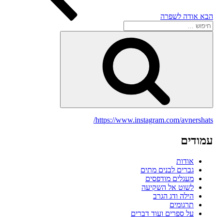
הבא
אודה לשפרה
חפש:
חיפוש
https://www.instagram.com/avnershats/
עמודים
אודות
גברים לבנים מתים
מעגלים מודפסים
לשוט אל השקיעה
הילה ודג הגרב
תרגומים
על ספרים ועוד דברים