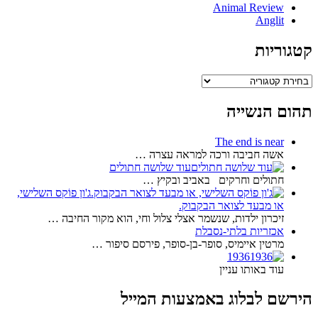
Animal Review
Anglit
קטגוריות
קטגוריות
תהום הנשייה
The end is near
אשה חביבה ורכה למראה עצרה …
עוד שלושה חתולים
חתולים וחרקים באביב ובקיץ …
ג'ון פוֹקס השלישי,
או מבעד לצואר הבקבוק.
זיכרון ילדות, שנשמר אצלי צלול וחי, הוא מקור החיבה …
אכזריות בלתי-נסבלת
מרטין איימיס, סופר-בן-סופר, פירסם סיפור …
1936
עוד באותו עניין
הירשם לבלוג באמצעות המייל