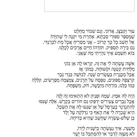
עִוֵּר וְקַבְּצָן, אֲדוֹנִי, וְגַם שִׁכּוֹר מֻחְלָט
שֶׁמְּסַפֵּר סִפּוּרֵי סַבְתָּא. אַחֶרֶת מִי יִקְנֶה לִי שְׁתִיָּה?
אַל תֵּשֵׁב כָּל כָּךְ קָרוֹב – אֲנִי מַסְרִיחַ אֲבָל מֵת לִבְּרֶנְדִּי.
גַּם בִּירָה תַּסְפִּיק. תּוֹדָה! חַיִּים אֲרֻכִּים לְכֻלָּנוּ.
בּוֹא תִּשְׁמַע אֵיךְ נִהְיֵיתִי מַה שֶּׁאֲנִי.
אִשָּׁה עָשְׂתָה לִי אֶת זֶה, קָרְאוּ לָה אֵן בּוֹנִי
מַלָּחִית קְטַנָּה וּקְשׁוּחָה, כָּמוֹנִי אָז
אֲבָל מְבֻגֶּרֶת בְּעֶשְׂרִים שָׁנָה. לְבוּשָׁה בִּגְדֵי גֶּבֶר
קִרְצְפָה סִפּוּנִים, טִפְּסָה עַל תְּרָנִים, צִמְצְמָה מִפְרָשִׂים, קִלְּלָה
כְּמוֹ כֻּלָּנוּ, בּוֹרַחַת מִיַּבָּשָׁה, חֹק, מִשְׁפָּחָה.
הָיָה לָהּ אֹמֶץ. שְׁמָהּ וּפָנֶיהָ לֹא הִתְאִימוּ זֶה לָזֶה
אֲבָל גְּבָרִים צְעִירִים יִדְפְּקוּ גַּם חוֹרִים בְּקֶרֶשׁ. אֵלֶּה שֶׁנִּסּוּ
לְהִתְנַדְנֵד בָּעַרְסָל שֶׁל אֵן שִׁגְּעוּ לָהּ אֶת הַשֵּׂכֶל.
הִיא שָׁבְרָה לִי אֶת הָאַף כִּי נִדְלְקָה עַל יֶלֶד
בֶּן שְׁלֹשׁ-עֶשְׂרֶה שֶׁחָשַׁב שֶׁהִיא בְּדִיחָה.
מְשֻׁנֶּה, אֵיךְ נַעַשְׂתָה בַּיְשָׁנִית לְיָדוֹ,
לֹא מֵעֵזָּה לְדַבֵּר אוֹ לְהִסְתַּכֵּל בּוֹ יָשָׁר