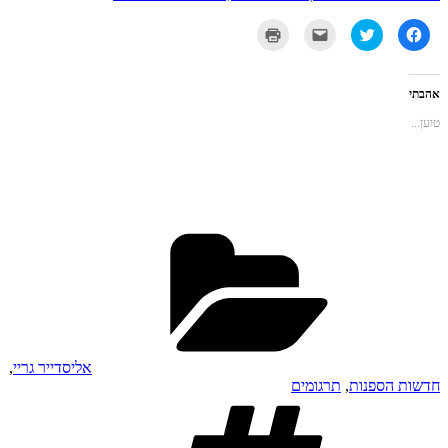
לחיצה
לחצו
לחצו
לחצו
לשיתוף
כדי
כדי
כדי
בפייסבוק
לשתף
לשלוח
להדפיס
(נפתח
בטוויטר
את
(נפתח
בחלון
(נפתח
זה
בחלון
חדש)
בחלון
לחבר
חדש)
אהבתי
חדש)
בדואר
אלקטרוני
טוען...
(נפתח
בחלון
חדש)
קטגוריות
אליסדייר גריי
,
חדשות הספנות
,
תרגומים
תגיות