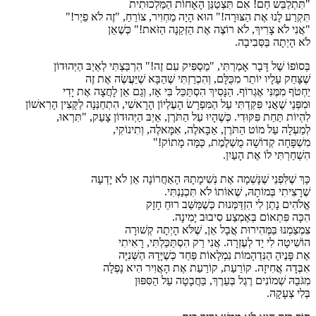
"תִּתְלַבֵּשׁ חַם! אִם תִּצְטַנֵּן הָאָחוֹת הַמַּלְכוּתִית
תִּקְרַע לָנוּ אֶת הַצּוּרָה!" הוּא הָיָה מַחְוִיר, צוֹרֵחַ, "זֶה לֹא פֵיְר!"
"אֲנִי לֹא צָרִיךְ, לֹא רוֹצֶה אֶת הַזְּקֵנָה הַזֹּאת!" כְּשֶׁאֵן
לֹא הָיְתָה בַּסְּבִיבָה.
בְּסוֹפוֹ שֶׁל דָּבָר אָמַרְתִּי, "מַסְפִּיק עִם זֶה!" הִרְבַּצְתִּי לְאֵיְבּ הַיְּהוּדוֹן
שֶׁצָּחַק עָלָיו יוֹתֵר מִכֻּלָּם, וְהִכְרַזְתִּי שֶׁהַבָּא שֶׁיַּעֲשֶׂה אֶת זֶה
יַחְטֹף מִמֶּנִּי אֶגְרוֹף. הַנָּסִיךְ הִסְתַּכֵּל בִּי אָז, וְגַם אֵן לָחֲצָה אֶת יָדִי
וּמִפְּנֵי שֶׁאֲנִי פִּקַּדְתִּי עַל הַמִּפְרָשׂ הָעֶלְיוֹן הָרָאשִׁי, הִתְחַנְּנָה לַקָּצִין הָרִאשׁוֹן
לִהְיוֹת תַּחַת פִּקּוּדִי. כְּשֶׁהָיוּ עַל הַתֹּרֶן, אֵיְבּ הַיְּהוּדוֹן צָעַק, "תִּרְאוּ,
לְמַעְלָה עַל מוֹט הַתֹּרֶן, אַבָּאלֶה, אִמָּאלֶה, וְתִינוֹקִי,
מִשְׁפָּחָה קְדוֹשָׁה מֻשְׁלֶמֶת, כַּמָּה מָתוֹק!"
הִשְׁחַרְתִּי לוֹ אֶת הָעַיִן.
כָּךְ שֶׁלִּפְנֵי שֶׁנָּשְׁמָה אֶת נְשִׁימָתָהּ הָאַחֲרוֹנָה אֵן לֹא יָדְעָה
שֶׁרָצִיתִי בְּמוֹתָהּ, שֶׁאוֹתוֹ לֹא תִּכְנַנְתִּי.
אֱלֹהִים נָתַן לִי הִזְדַּמְּנוּת כְּשֶׁמַּשַּׁב רוּחַ חָזָק
הִכָּה פִּתְאוֹם בְּאֶמְצַע סִיבוּב יָמִינָה.
צִמְצַמְנוּ בַּמְּהִירוּת אֳבָל אֵן, שֶׁלֹּא הָיְתָה קְשׁוּרָה
הוֹשִׁיטָה לִי יָד לְעֶזְרָה. אֲנִי רַק הִסְתַּכַּלְתִּי, רָאִיתִי
אֶת פָּנֶיהָ הַנִּדְהָמוֹת נִמְלָאוֹת פַּחַד כְּשֶׁיָּדָהּ הַשְּׁנִיָּה
אִבְּדָה אֲחִיזָה. קוֹרַעַת, קוֹרַעַת אֶת הָאֲוִיר הִיא נָפְלָה
מִגֹּבַהּ שְׁמוֹנִים רֶגֶל בְּעֵרֶךְ, בַּחֲבָטָה עַל הַסִּפּוּן
בְּלִי צְעָקָה.