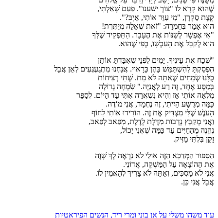
שֶׁהוּא קָרָא לוֹ "צוֹרְ ישענו". פַּעַם שָׁאַלְתִּי,
קְצָת סַקְרָן, "מִי עִוֵּר אוֹתִי, אֵיְבּ?".
הוּא אָמַר בְּחֻמְרָה: "זֹאת שְׁאֵלָה מְיֻתֶּרֶת!
"אִי אֶפְשָׁר לְשַׁנּוֹת אֶת הֶעָבָר. הַתַּפְקִיד שֶׁלְּךָ
הוּא לְקַבֵּל אֶת הָעַכְשָׁו, כְּפִי שֶׁהוּא.
"שְׁכַח אֶת עֵינֶיךָ. יָמִים לִפְנֵי שֶׁאִבַּדְתָּ אוֹתָן
הִפְסַקְתָּ לְהִשְׁתַּמֵּשׁ בָּהֶן כָּרָאוּי. אֲנַחְנוּ מִתְגַּעְגְּעִים לְאֵן אֲבָל
כֻּלָּנוּ שְׂמֵחִים שֶׁאַתָּה לֹא מֵת. שְׁתֵּי רְצִיחוֹת
בְּמַסָּע אֶחָד, זֶה רַע לָאֳנִיָּה." שִׂמְחָה גְּדוֹלָה
מִלְּאָה אוֹתִי אָז וְהִיא נִשְׁאֲרָה אִתִּי עַד הַיּוֹם. לְסַפֵּר
כַּמָּה מְרֻשָּׁע הָיִיתִי, זֶה נֶחְמָד, אֲנִי מוֹדֶה.
הָעֹנֶשׁ שֶׁלִּי מַצְדִּיק אֶת זֶה. הוֹרִידוּ אוֹתִי לַחוֹף
וַאֲנִי מְקַבֵּץ נְדָבוֹת מִדֶּלֶת לְדֶלֶת, מִפַּאבּ לְפַּאבּ,
נֶהֱנֶה מֵהַחַיִּים עַד כַּמָּה שֶׁאֲנִי יָכוֹל,
זָקֵן בִּלְתִּי מַזִּיק.
הַסִּפּוּר הַמְּדַכֵּא הַזֶּה אוּלַי לֹא נִרְאֶה לְךָ שָׁוֶה
אֶת הַהוֹצָאָה עַל הַמַּשְׁקֶה, אֲדוֹנִי.
אֲנִי לֹא מַסְכִּים, וְאַתָּה לֹא צָרִיךְ לְהַאֲמִין לוֹ.
אֲבָל אֲנִי כֵּן.
עוד משהו משלי על אן בוני ומרי ריד, הנשים הפיראטיות