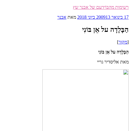
דילוג
רשימות מהבּוֹידעם של אבנר שץ
לתוכן
פורסם
17 בינואר 2009
13 ביוני 2018
מאת
אבנר
ב
הַבָּלָדָה על אֵן בּוֹנִי
[
מקור
]
הַבָּלָדָה על אֵן בּוֹנִי
מאת אליסדיר גריי