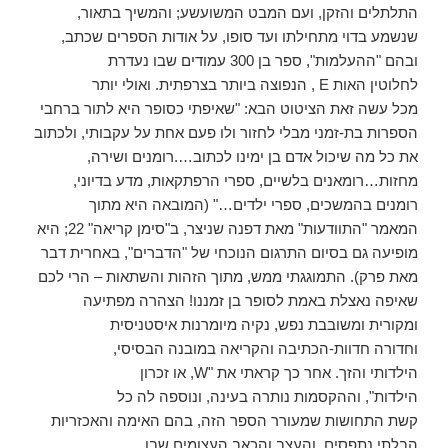
)
י
התלתלים והזקן, ועם המבט המשועשע; והמשיך בתאור,
(
נ
שנשמע בדוי מתחילתו ועד סופו, על אודות הספרים שכתב,
פ
ת
ובהם "ההעלמות", ספר בן 300 עמודים שבו נעדרת
ח
ב
לחלוטין האות E , הנפוצה ביותר בצרפתית. ואולי יותר
ח
ל
מכל עשה זאת הציטוט הבא: "שאיפתי כסופר היא לתור ברחבי
ו
ן
הספרות בת-זמני מבלי לחזור ולו פעם אחת על עקבותי, ולכתוב
ח
ד
את כל מה שיכול אדם בן ימינו לכתוב….רומנים ושירה,
ש
)
מחזות…רומאנים בלשיים, ספרי הרפתקאות, מדע בדיוני,
רומנים בהמשכים, ספרי ילדים…" (המובאה היא מתוך
המאמר "התוודעות" מאת דפנה שניצר, ב"סימן קריאה" 22; היא
מופיעה גם בסיום התרגום הנוכחי של "הדברים", באחרית דבר
מאת פרק). התמוגגתי ממש, מתוך הזהות והשתאות – הרי לכם
שאיפה נאצלת באמת לסופר בן זמננו! הצהרה מפתיעה
ומקורית ומשובבת נפש, נקיה מיומרנות איסטניסית
וחדורה חדוות-הכתיבה והקריאה במובנה הבסיסי,
הילדותי והזך. אחר כך קראתי את "W, או זכרון
הילדות", וההקסמות נותרה בעינה, ונוספה לה כל
קשת התחושות שמעורר הספר הזה, בהם האימה והאכזריות
הבלתי נתפסים, והעצב והכאב העצומים שבו.