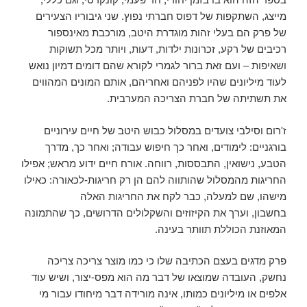
מייצג, השתקפות של דפוס חברתי נפוץ. שני גיבוריו הצעירים
של פרק הם בעלי זהות מוגדרת היטב, מורכבת מאינספור
רכיבים של רקע, זכרונות ילדות, דעות, ויותר מכל תשוקות
ושאיפות – ועם זאת ברור לגמרי לקורא שהם דומים דמיון נואש
לעוד מיליונים שהיו לפניהם ואחריהם, אותם המונים המהווים
את תשתיתה של חברת הצריכה המערבית.
ז'רום וסילבי צועדים במסלול כבוש היטב של חיים עירוניים
בורגניים: לימודים, ואחר כך חיפוש עבודה; ואחר כך, מדרך
הטבע, נישואין, התבססות, רווחה. אורח חיים ידוע מראש; אפילו
החריגות מהמסלול שהותווה להם הן רק חריגות-לכאורה: כאילו
מישהו, שם למעלה, כבר לקח את החריגות האלה
בחשבון, וערך את הקיזוזים והשקלולים הדרושים, כך שהתמונה
המאוזנת הכוללת תוותר בעינה.
פרק מדגים בעצם הכתיבה שלו כי כמו מוצר צריכה צריכה
נחשק, העובדה שמוצאו של דבר מה הוא מפס-יצור, ושיש עוד
אלפים או מיליונים כמותו, אינה מורידה דבר מיחודו עבור מי