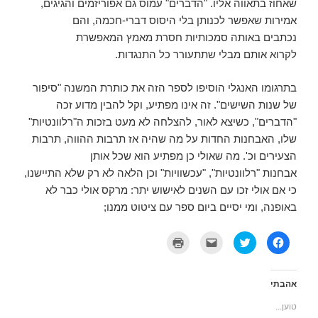
שאחוז בתאווה אליו. "הדברים" עמוס גם אפוריזמים והגיגים,
אמירות שאפשר לכנותן בלי היסוס דברי-חכמה, והם
נכתבים באותה סמכותיות חסרת מאמץ המאפשרת
לקרוא אותם מבלי שתתעורר כל התנגדות.
בתרגומו האנגלי הוסיפו לספר הזה את כותרת המשנה "סיפור
של שנות השישים". זה אינו מפתיע, וקל להבין מדוע זכה
"הדברים", כשיצא לאור, להצלחה לא מעט בזכות ה"רלוונטיות"
שלו, האבחנות החדות על מה שהיה אז תרבות ההווה, תרבות
הצעירים וכ'. מה שאולי כן מפתיע הוא שכל אותן
אבחנות "רלוונטיות", "עכשוויות" וכן הלאה לא רק שלא התיישנו,
כי אם אולי זכו עם השנים לאישוש יתר: מרקס אולי כבר לא
באופנה, ומי יסיים ביום ספר עם ציטוט ממנו;
ל
ל
ל
ל
ח
ח
ח
ח
י
צ
צ
צ
צ
ו
ו
ו
ה
כ
כ
כ
ל
ד
ד
ד
אהבתי
ש
י
י
י
י
ל
ל
ל
טוען...
ת
ש
ש
ה
ו
ת
ל
ד