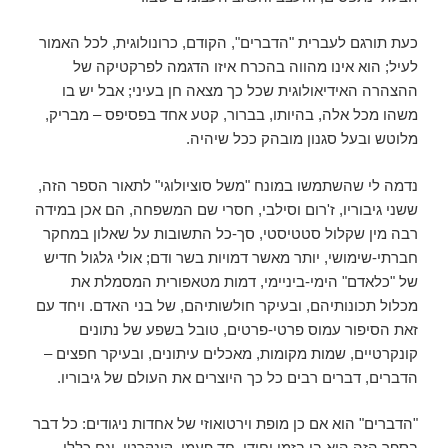
כעת תורגם לעברית "הדברים", הקודם, כרונולוגית, לכל האמור
לעיל; הוא אינו מהווה בהכרח איזו הדגמה לפרקטיקה של
ההצהרה האידיאולוגית שכל כך מצאה חן בעיני; אבל יש בו
משהו מכל אלה, בהיותו, בברור, קטע אחד בפסיפס – מבריק,
מלוטש ובעל סגנון מובהק ככל שיהיה.
נדמה לי שהשתמשו במונח "משל סוציולוגי" לתאור הספר הזה,
ששני גיבוריו, ז'רום וסילבי, חסרי שם המשפחה, הם אכן במידה
רבה מין שקלול סטטיסטי, סך-כל התשובות על שאלון במחקר
חברתי-שימושי, יותר מאשר דמויות בשר ודם; אולי גלגול חדיש
של "כלאדם" הימי-ביניימי, דמות מטאפורית המסמלת את
מכלול תכונותיהם, ובעיקר חולשותיהם, של בני האדם. ויחד עם
זאת הסיפור עמוס פרטי-פרטים, טובל בשפע של נתונים
קונקרטיים, שמות מקומות, מאכלים עיתונים, ובעיקר חפצים –
הדברים, דברים רבים כל כך היוצרים את העולם של גיבוריו.
"הדברים" הוא אם כן מופת וירטואוזי של אחדות ניגודים: כל דבר
בספר הזה הוא בו בזמן יחודי, חד פעמי, קונקרטי, וגם כללי,