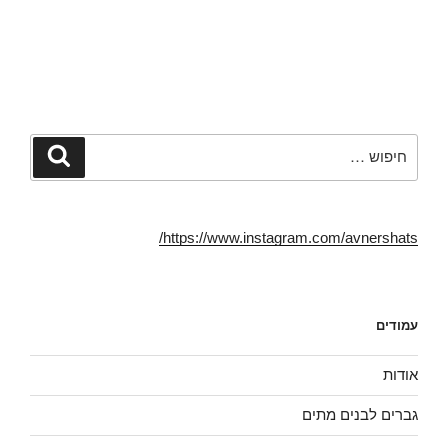
ף
ף
ו
פ
ב
ב
ח
י
פ
ט
א
ס
י
ו
ת
(
י
ו
ז
נ
ס
י
ה
פ
ב
ט
ל
ת
ו
ר
ח
ח
ק
(
ב
ב
(
נ
ר
ח
נ
פ
ב
ל
פ
ת
ד
ו
חפש:
חיפוש
ת
ח
ו
ן
ח
ב
א
ח
ב
ח
ר
ד
ח
ל
א
ש
ל
ו
ל
)
ו
ן
ק
ן
ח
ט
https://www.instagram.com/avnershats/
ח
ד
ר
ד
ש
ו
ש
)
נ
)
י
(
נ
פ
ת
עמודים
ח
ב
ח
ל
אודות
ו
ן
ח
גברים לבנים מתים
ד
ש
)