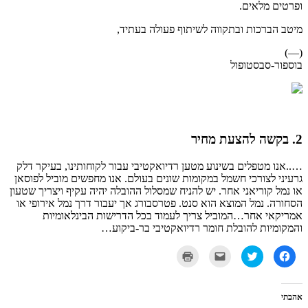
ופרטים מלאים.
מיטב הברכות ובתקווה לשיתוף פעולה בעתיד,
(—)
בוספור-סבסטופול
2. בקשה להצעת מחיר
…..אנו מטפלים בשינוע מטען רדיואקטיבי עבור לקוחותינו, בעיקר דלק
גרעיני לצורכי חשמל במקומות שונים בעולם. אנו מחפשים מוביל לפוסאן
או נמל קוריאני אחר. יש להניח שמסלול ההובלה יהיה עקיף ויצריך שטעון
הסחורה. נמל המוצא הוא סנט. פטרסבורג אך יעבור דרך נמל אירופי או
אמריקאי אחר…המוביל צריך לעמוד בכל הדרישות הבינלאומיות
והמקומיות להובלת חומר רדיואקטיבי בר-ביקוע…
לחיצה
לחצו
לחצו
לחצו
לשיתוף
כדי
כדי
כדי
בפייסבוק
לשתף
לשלוח
להדפיס
(נפתח
בטוויטר
את
(נפתח
בחלון
(נפתח
זה
בחלון
חדש)
בחלון
לחבר
חדש)
אהבתי
חדש)
בדואר