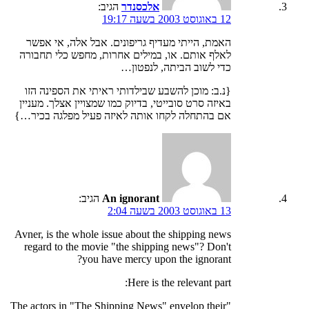
אלכסנדר
הגיב:
12 באוגוסט 2003 בשעה 19:17
האמת, הייתי מעדיף גריפונים. אבל אלה, אי אפשר
לאלף אותם. או, במילים אחרות, מחפש כלי תחבורה
כדי לשוב הביתה, לנפטון…
{נ.ב: מוכן להשבע שבילדותי ראיתי את הספינה הזו
באיזה סרט סובייטי, בדיוק כמו שמצויין אצלך. מעניין
אם בהתחלה לקחו אותה לאיזה פעיל מפלגה בכיר…}
An ignorant
הגיב:
13 באוגוסט 2003 בשעה 2:04
Avner, is the whole issue about the shipping news
regard to the movie "the shipping news"? Don't
you have mercy upon the ignorant?
Here is the relevant part:
"The actors in "The Shipping News" envelop their