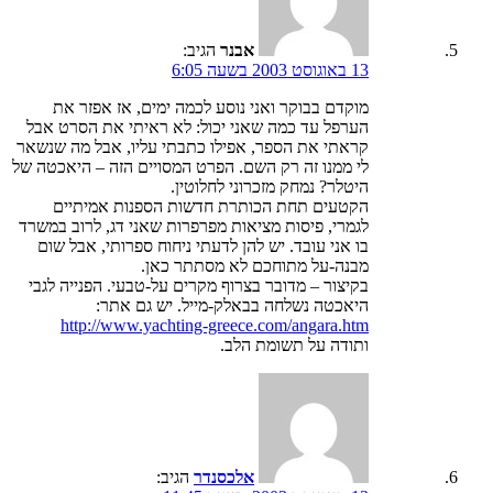
אבנר
הגיב:
13 באוגוסט 2003 בשעה 6:05
מוקדם בבוקר ואני נוסע לכמה ימים, אז אפזר את
הערפל עד כמה שאני יכול: לא ראיתי את הסרט אבל
קראתי את הספר, אפילו כתבתי עליו, אבל מה שנשאר
לי ממנו זה רק השם. הפרט המסויים הזה – היאכטה של
היטלר? נמחק מזכרוני לחלוטין.
הקטעים תחת הכותרת חדשות הספנות אמיתיים
לגמרי, פיסות מציאות מפרפרות שאני דג, לרוב במשרד
בו אני עובד. יש להן לדעתי ניחוח ספרותי, אבל שום
מבנה-על מתוחכם לא מסתתר כאן.
בקיצור – מדובר בצרוף מקרים על-טבעי. הפנייה לגבי
היאכטה נשלחה בבאלק-מייל. יש גם אתר:
http://www.yachting-greece.com/angara.htm
ותודה על תשומת הלב.
אלכסנדר
הגיב: