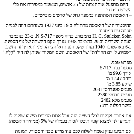
– היום מתפעל אותה צוות של 25 אנשים, המשמר במסירות את כלי
השייט הייחודי.
– היאכטה השתתפה במספר גדול של סרטים סובייטיים.
ההיסטוריה של היאכטה מתחילה ב-19 ביוני 1937 כשנחתם חוזה לבניית
ספינה עם המספנה
H. C. Stulcken Sohn בהמבורג, בנייה מספר N S-717. ב-23 בנובמבר
הונחה השדרית וב-29 בדצמבר 1938 נערך טקס ההשקה של גוף הספינה.
ב-6 באוקטובר 1940 נערך טקס הנפת דגל הצי הגרמני ותאריך זה נחשב,
רשמית, ל"יום ההולדת" של היאכטה. השם המקורי שניתן לה היה "הֶלָה."
מפרט טכני:
מספר בניה S-717
אורך 99.6 מ'
רוחב 12.47 מ'
שוקע 3.85 מ'
מעמס סטנדרטי 2031
מעמס נורמלי 2380
מעמס מלא 2482
כושר הפלגה דרג 5
אם אינכם זקוקים לכלי השייט הזה אבל אתם מכירים מישהו שזקוק לו
ותסייעו לנו למצוא קונה תוכלו לזכות בעמלה של 5% (ממחיר היאכטה).
אם תביעו עניין נשמח לשלוח לכם עוד מידע טכני והסטורי, תמונות