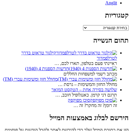
Anglit
קטגוריות
קטגוריות
תהום הנשייה
קילגור טראוט בדרך
לטרלפמדור
ראיינתי פעם בטלפון, תארו לכם, …
חדשות הספנות 4 (1940)
מכתב רשמי למשפחות החללים
מחולל חזון ומשימות עברי (TM)
מחולל החזון והמשימות – גרסת …
שלושה בסירה אחת – הטקסט המואר
תרגם דני קרמן. כאנגלופיל חובב, …
סוכן מפוקפק
זה רומן? זה מחקר? זה …
הירשם לבלוג באמצעות המייל
הזן את כתובת המייל שלך כדי להירשם לאתר ולקבל הודעות על פוסטים