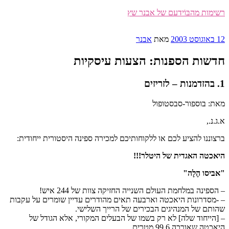
דילוג
רשימות מהבּוֹידעם של אבנר שץ
לתוכן
פורסם
12 באוגוסט 2003
מאת
אבנר
ב
חדשות הספנות: הצעות עיסקיות
1. בהזדמנות – לזריזים
מאת: בוספור-סבסטופול
א.ג.נ.,
ברצוננו להציע לכם או ללקוחותיכם למכירה ספינה היסטורית ייחודית:
היאכטה האגדית של היטלר!!!
"אביסו הֶלָה"
– הספינה במלחמת העולם השנייה החזיקה צוות של 244 איש!
– -מסדרונות היאכטה וארבעה תאים מהודרים עדיין שומרים על עקבות
שהותם של המנהיגים הבכירים של הרייך השלישי.
– [הייחוד שלה] לא רק בשמו של הבעלים המקורי, אלא הגודל של
היאכטה שאורכה 99.6 מטרים.