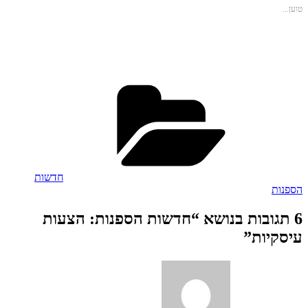
אלקטרוני
טוען...
(נפתח
בחלון
חדש)
קטגוריות
חדשות
הספנות
6 תגובות בנושא “חדשות הספנות: הצעות
עיסקיות”