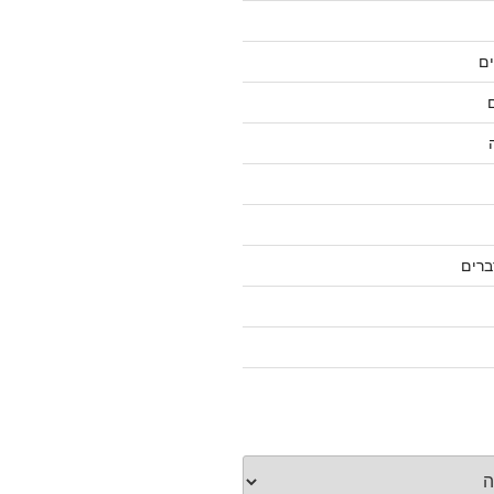
ם
ברים