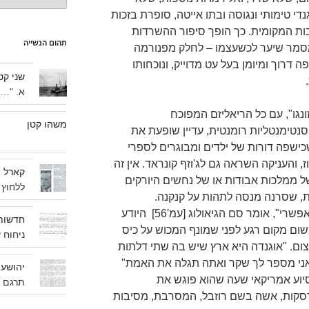
י טימותי ונגוסה ובתו אייטה, סופרת בזכות
ת המקומית. כך הופך סיפור ההשרדות
תהום הנשייה
 מסמר שיער לכשעצמו – לחלק מפנורמה
 דרוך ומיומן בעל עט מדוייק, ונוכחותו
שני קט
א. "…ה
נגו", עם כל הריאליזם המפוכח
משהו קטן
נטימנטליות רומנטית, עדיין שופעת את
ישפה דורות של ילדים ומבוגרים לספרי
, והעניקה השראה גם לג'וזף קונראד. אין זה
קארל 
ל ממלכות אבודות או של נחשים היורקים
ללחוץ 
ת, שסרנה מנסה לתהות על קנקנה.
"במילון אפריקה שלי אין דבר בלתי אפשרי", אומר סם הגיאולוג [עמ'56] היודע
חדשות
שום מקום רגע לפני שמונף המכוש על כיס
ניחוח 
צום. "אוגנדה היא ארץ שיש בה שתי דלתות
אני מספר לך שקר ואתה תגלה את האמת"
יהושע 
יש סיוע אמריקאי שעה שהוא פוגש את
תרגם יִ
סקות, אשה בשם רוזבל, המסרבת, מסיבות