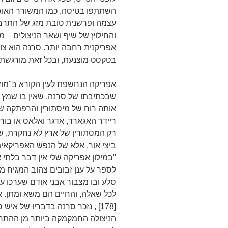
השתתפו בטיסה, כמו המשורר האוגנד
עצמה ופרשנית טובת מזג של התרבו
והחילוץ של שיף ושאר הניצולים –
אפריקנית רחבה יותר. סרנה הוא צופה
בטקסט מוצנעת, ובכל זאת מורגשת.
אפריקה הנחשפת לעין הקורא ב"מוזו
שבכתיבתו של סרנה, שאין בו שמץ ס
אותה רוח של מיסתורין והרפתקה שכ
ריידר האגארד, אדגר ואלאס או בורוז
רק המסתורין של ארץ לא נחקרת, ש
ביצי אור, אלא של הנפש האפריקאי
לספר על ענן זבובים צהוב המגיח מ
סלע ובו מצבור אבני אודם שערכו ע
לכל שאלה, והחיים הם משא ומתן. 
[178] , נזכר סרנה בדבריו של א
הניצולה החמקמקה ביותר מן ההתר