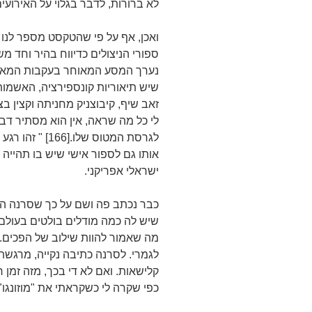
לא ברורות, לדבר בגלוי על האירועים
ואכן, אף על פי שהטקסט מספר לנו
ספורי הניצולים כדיווח בהיר וחד 
נערך המסע המאוחר בעקבות המאור
שיש תיאוריות קונספירציה, האשמו
זאב שיף, קיבוצניק מחניתה וקצין 
לי כל מה שראה, אין הוא מסתיר דבר
לגרסת המטוס של
אותו גם לספור אישי שיש בו תהייה ו
ישראלי אפריקני.
כבר נכתב פה ושם על כך שסרנה הב
שיש לה כמה מודלים בולטים בעולם
מה שאמור להוות שילוב של הפכים. 
לגמרי. לסרנה כתיבה נקייה, מרגשת 
קלישאות. ואם לא די בכך, מזה זמן
כפי שקרה לי כשקראתי את "מוזונגו".