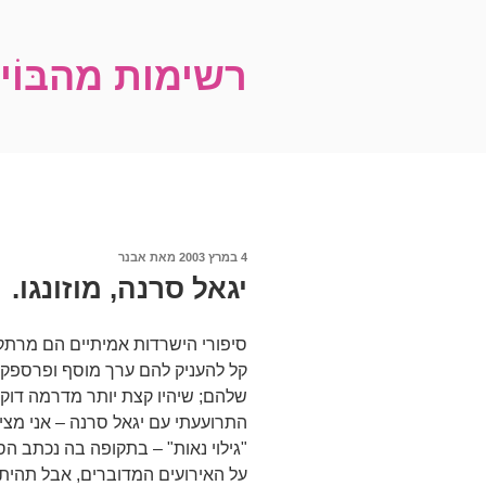
ילוג
תוכן
רשימות מהבּוֹ
פורסם
4 במרץ 2003
מאת
אבנר
ב
יגאל סרנה, מוזונגו.
סיפורי הישרדות אמיתיים הם מרתק
קל להעניק להם ערך מוסף ופרספק
שלהם; שיהיו קצת יותר מדרמה דוקומ
התרועעתי עם יגאל סרנה – אני מציי
"גילוי נאות" – בתקופה בה נכתב ה
על האירועים המדוברים, אבל תהיתי