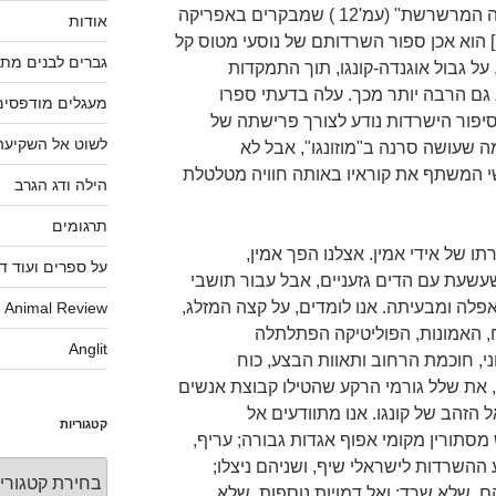
"מוזונגו" [איש לבן בסווהילית; "המלה המרשרשת" (עמ'12 ) שמבקרים באפריקה
אודות
 הוא אכן ספור השרדותם של נוסעי מטוס קל
גברים לבנים מתי
 גבול אוגנדה-קונגו, תוך התמקדות
 גם הרבה יותר מכך. עלה בדעתי ספרו
מעגלים מודפסים
 סיפור הישרדות נודע לצורך פרישתה של
לשוט אל השקיעה
 שעושה סרנה ב"מוזונגו", אבל לא
י המשתף את קוראיו באותה חוויה מטלטלת
הילה ודג הגרב
תרגומים
 של אידי אמין. אצלנו הפך אמין,
על ספרים ועוד ד
שעת עם הדים גזעניים, אבל עבור תושבי
פלה ומבעיתה. אנו לומדים, על קצה המזלג,
Animal Review
, האמונות, הפוליטיקה הפתלתלה
Anglit
ני, חוכמת הרחוב ותאוות הבצע, כוח
את שלל גורמי הרקע שהטילו קבוצת אנשים
 הזהב של קונגו. אנו מתוודעים אל
קטגוריות
סתורין מקומי אפוף אגדות גבורה; עריף,
השרדות לישראלי שיף, ושניהם ניצלו;
קטגוריות
הם, שלא שרד; ואל דמויות נוספות, שלא