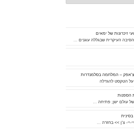
עי זיכרונות של ימאים
סיבה העיקרית שבגללה עוגנים …
צ'אפק – המלחמה בסלמנדרות
על הטקסט להגדלה
 הספנות
של עולם ישן; פתיחה …
בסינית
י-יִי- צ'ן >> בחזרה …