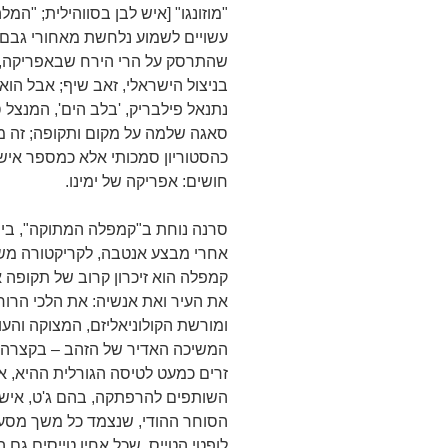
עשויים לשמוע נלחשת מאחורי גבם]
שהתרסק על הרי הירח שבאפריקה, על
בניצול הישראלי, זאב שיף; אבל הוא
נתנאל פילבריק, 'בלב הים', המנצל
סאגה שלמה על מקום ותקופה; זה מה
כהסטוריון סמכותי אלא כמספר איש
חושים: אפריקה של ימינו.
סרנה נוחת ב"קמפלה המתוקה", בירתו
אחרי מבצע אנטבה, לקריקטורה משע
קמפלה הוא זיכרון קרוב של תקופה א
את העיר ואת אנשיה: את הלכי הרוח
ומורשת הקולוניאליזם, המצוקה והעו
המשיכה האדיר של הזהב – בקצרה, 
זרים כמעט לטיסה הגורלית ההיא, אל
השותפים להרפתקה, בהם ג'ט, איש מ
הסוחר ההודי, שנצמד כל משך מסע ה
לופטי הטייס, שכל אחיו טייסים גם 