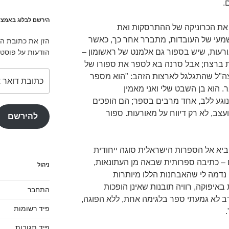
.
הירשם לבלוג באמצע
 את הכרוניקה של ההתרסקות ואת
משמעי של העובדות, מתברר אחר כך, כאשר
הזן את כתובת המ
עות, שיש בספור גם אלמנט של ראשומון –
הודעות על פוסטי
ת ברצח; אבל סרנה בא לספר את ספורו של
כתובת
בצה"ל שהתגלגל לארצות הזהב: "הוא מספר
דואר
. הוא בן השבט שלי ואני מאמין
אלקטרוני
ו.[166] " זהו רגע נוגע ללב, אחד מרבים בספר; הם הופכים
עצב, לא רק דיווח על מאורעות. ספור
להירשם
יא אל הספרות הישראלית סוגה ייחודית
 – כתיבה ספרותית שבאה מן העתונאות,
ניהול
נדמה לי שהאבחנות הללו מיותרות
באיפוקה, רוויה תובנות שאינן הופכות
התחבר
 רב לא גמעתי ספר בלגימה אחת, ללא הפוגה,
פיד רשומות
פיד תגובות