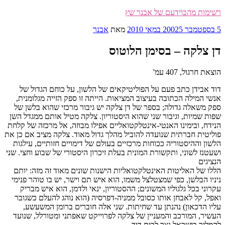
דילוג
רשימות מהבּוֹידעם של אבנר שץ
לתוכן
פורסם
5 בספטמבר 2002
5 במאי 2010
מאת
אבנר
ב
דן צלקה – בסימן הלוטוס
הוצאת חרגול, 407 עמ'
דוד אבידן כתב פעם על הפוליטיקאים של הלשון, על כוחם הגדול של
אנשי המילה הכתובה בעיצוב המציאות. הייתה זו ספק הזייה מגלומנית,
ספק משאלה גדולה; בספר של דן צלקה יש גיבור מרכזי שהוא בלשן של
שפות שמיות, וגיבור שני שהוא היסטוריון. צלקה מטיל אותם ממגדל השן
הנידח, ובימינו האנטי-אינטלקטואליים אפילו מבוזה, אל מרכזה של קלחת
פוליטית חברתית שנועדה להוביל מהלך גדול מאוד. צלקה מציב אם כן את
הלשון וההיסטוריה ככוחות מרכזיים בעולם של דימויים חזותיים, עילגות
ושעטנז לשוני, ותקשורת המונית בעלת זיכרון היסטורי של שבוע וחצי. שני
הנציגים
הללו של האליטות האינטלקטואליות הישנות שונים מאוד זה מזה: יותם
ניניו הבלשן, כפי שמצטלצל משמו, הוא איש תם וישר, יש בו טוהר פנימי
עקרוני בכל גלגוליו המשונים; ההסטוריון, ינאי ולדמן, הוא איש מבריק
ואפל, קל לאבחן אותו כסובל ממניה-דפרסיה (הוא נוהג להעלם כשגובר
עליו הדכאון) נהנתן עד שחיתות. שני אלה חוברים ברומן המשעשע,
העשיר, המורכב והמעניין של צלקה לפרוייקט שאפתני ומטורלל, שנועד
להמליך בישראל נצר לבית דוד.