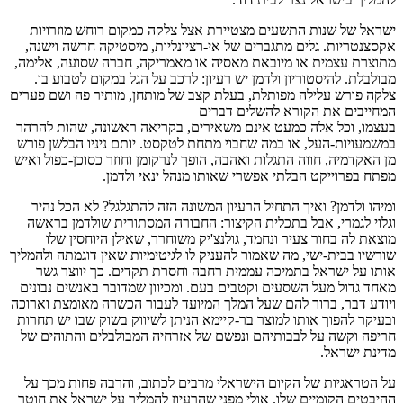
ישראל של שנות התשעים מצטיירת אצל צלקה כמקום רוחש מוזרויות
אקסצנטריות. גלים מתגברים של אי-רציונליות, מיסטיקה חדשה וישנה,
מתוצרת עצמית או מיובאת מאסיה או מאמריקה, חברה שסועה, אלימה,
מבולבלת. להיסטוריון ולדמן יש רעיון: לרכב על הגל במקום לטבוע בו.
צלקה פורש עלילה מפותלת, בעלת קצב של מותחן, מותיר פה ושם פערים
המחייבים את הקורא להשלים דברים
בעצמו, וכל אלה כמעט אינם משאירים, בקריאה ראשונה, שהות להרהר
במשמעויות-העל, או במה שחבוי מתחת לטקסט. יותם ניניו הבלשן פורש
מן האקדמיה, חווה התגלות ואהבה, הופך לנרקומן וחוזר כסוכן-כפול ואיש
מפתח בפרוייקט הבלתי אפשרי שאותו מנהל ינאי ולדמן.
ומיהו ולדמן? ואיך התחיל הרעיון המשונה הזה להתגלגל? לא הכל נהיר
וגלוי לגמרי, אבל בתכלית הקיצור: החבורה המסתורית שולדמן בראשה
מוצאת לה בחור צעיר ונחמד, גולנצ'יק משוחרר, שאילן היוחסין שלו
שורשיו בבית-ישי, מה שאמור להעניק לו לגיטימיות שאין דוגמתה ולהמליך
אותו על ישראל בתמיכה עממית רחבה וחסרת תקדים. כך יווצר גשר
מאחד גדול מעל השסעים וקטבים בעם. ומכיוון שמדובר באנשים נבונים
ויודע דבר, ברור להם שעל המלך המיועד לעבור הכשרה מאומצת וארוכה
ובעיקר להפוך אותו למוצר בר-קיימא הניתן לשיווק בשוק שבו יש תחרות
חריפה וקשה על לבבותיהם ונפשם של אזרחיה המבולבלים והתוהים של
מדינת ישראל.
על הטראגיות של הקיום הישראלי מרבים לכתוב, והרבה פחות מכך על
ההיבטים הקומיים שלו. אולי מפני שהרעיון להמליך על ישראל את חוטר