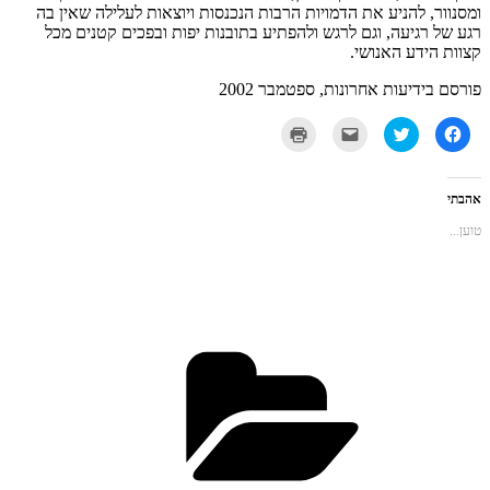
ומסנוור, להניע את הדמויות הרבות הנכנסות ויוצאות לעלילה שאין בה
רגע של רגיעה, וגם לרגש ולהפתיע בתובנות יפות ובפכים קטנים מכל
קצוות הידע האנושי.
פורסם בידיעות אחרונות, ספטמבר 2002
לחיצה
לחצו
לחצו
לחצו
לשיתוף
כדי
כדי
כדי
בפייסבוק
לשתף
לשלוח
להדפיס
(נפתח
בטוויטר
את
(נפתח
בחלון
(נפתח
זה
בחלון
חדש)
בחלון
לחבר
חדש)
אהבתי
חדש)
בדואר
אלקטרוני
טוען...
(נפתח
בחלון
חדש)
קטגוריות