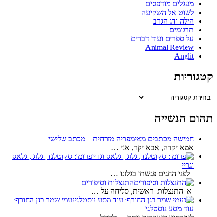
מעגלים מודפסים
לשוט אל השקיעה
הילה ודג הגרב
תרגומים
על ספרים ועוד דברים
Animal Review
Anglit
קטגוריות
קטגוריות
תהום הנשייה
חמישה מכתבים מאימפריה מזרחית – מכתב שלישי
אמא יקרה, אבא יקר, אני …
פרומו: סקוטלנד, גלזגו, גלאס
וגריי
לפני החגים פגשתי בגלזגו …
התנצלות וסיפורים
א. התנצלות ראשית, סליחה על …
נעמי שמר בגן החורף:
עוד מסע נוסטלגי