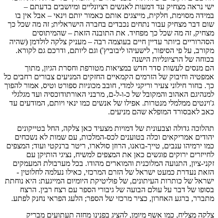
ישי נראה מצחיק עד דמעות לאנשים רציונליים ומיושבים בדעתם –
במידה מסוימת, חלקית, מייצגים אותם כאמור יותם וינאי – אבל אין בו
שום דבר מצחיק עבור נתחים נכבדים בחברה הישראלית; זה מה שכל כך
מצחיק, זה מה שכל כך מפחיד. את התובנה הזאת – שהמיתוסים
הסהרוריים ביותר עדיין חיים בעוצמה רבה – מעניק צלקה לולדמן (שהיה
מקורב, על פי הסיפור, לישעיהו ליבוביץ') וגם ליותם, ודרכם גם לקורא.
בכוחה של הרציונליות הישנה
הם מנסים לעשות סדר חדש במציאות מטורפת וחסרת הגיון, מתוך
אמפטיה וחיבוק של הזרמים הקמאיים החזקים המניעים צבורים רחבים כל
כך. בחור חילוני צעיר וריקני למדי, חובב מכוניות ספורט וטיס, אמור להפוך
למנהיגם האהוב והמקובל של כ-ו-ל-ם, מרבני האורתודוכסיה ועד מגלגלי
ג'וינטים ממלמלי מנטרות. אפילו של אנשים כמו ינאי ויותם, המודעים עד
כאב לאבסורד המופלא שהם מניעים.
תהלוכה גדולה וצבעונית של דמויות מצעיד כאן צלקה, החל בטייקונים
יהודים אמריקאים וכלה בטוענים לכס-המלכות, עם שמות לא נשכחים
כמו ירמיהו ענבים, טייך-בואנו, הרוזן סולארו, ריטר ברנקטי ועוד; המצפים
לחייזרים ירוקים פוגשים כאן את המצפים למשיח, נציגי הותיקן עם
זקני-ציון, התנועה המלוכנית והמוארים מהודו. בכל מערבולת המעמקים
הזאת נעדרת כמעט ישראל של הזרם המרכזי, כאילו נעלמה לחלוטין -
ישראל של כותרות העיתונים, של פוליטיקת היומיום המייגעת: היא נוחתת
בסופו של דבר על עולם הבועה של גיבורי הספר עם רצח רבין. הרצח
מתברר, ברגע האחרון, כציר מרכזי של הספר; הלעג הפראי נחנק לפתע.
צלקה מצליח, כמו אשף מיומן, להציג בפנינו מחזה תעתועים מבריק